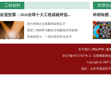
工程材料
管理综
欢迎投票：2026全球十大工程成就评选...
科研绘图
港大研制出全新极简架构芯片
新型二维材料为酸性水电解提供高效催...
张炳炎院士：一张补发的毕业证书
关于我们
|
网站声明
|
服
京ICP备07017567号-12
互联网新闻信息服务
Copyright @ 2007-
地址：北京市海淀区中关村