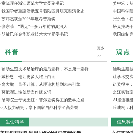
·
童晓晖任浙江师范大学党委副书记
·
姜中宏：从
·
我国学者重建嫦娥五号着陆区月壤完整演化史
·
中国科学院
·
苏炜杰获颁2026年度考普斯奖
·
张永合：在
·
张东菊：“遇见”十多万年前的夏河人
·
塔克拉玛
·
胡敏已任金华职业技术大学党委书记
·
我国编制完
更多
科 普
观 点
>>
·
辅助生殖技术是治疗的最后选择，不是第一选择
·
辅助生殖
·
戴松恩：他让更多人吃上白面
·
让学术交流
·
俞大鹏：量子计算，从理论构想到未来引擎
·
诺奖得主
·
莫把渐进性创新当作贬义词
·
之江实验
·
汤涛院士专访王虹：菲尔兹奖得主的数学之路
·
AI接连推
·
3人接力研究，拿下国家自然科学至高荣誉
·
丘成桐：
生命科学
信息科