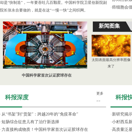
却是“快制造”，一年要吞吐几百颗星。中国科学院卫星创新院副
·
癌细胞会
院长张永合要做的，就是在这“一慢一快”之间织网。
新闻图集
太阳表面最高分辨率图像
来了
中国科学家首次认证胶球存在
更多
科报深度
科报
>>
·
从“书架”到“货架”：跨越20年的“免疫革命”
·
新研究揭
·
短肠综合征患儿有了治疗新选择
·
小籽西瓜
·
力直接构成物质！中国科学家首次认证胶球存在
·
高质量泛