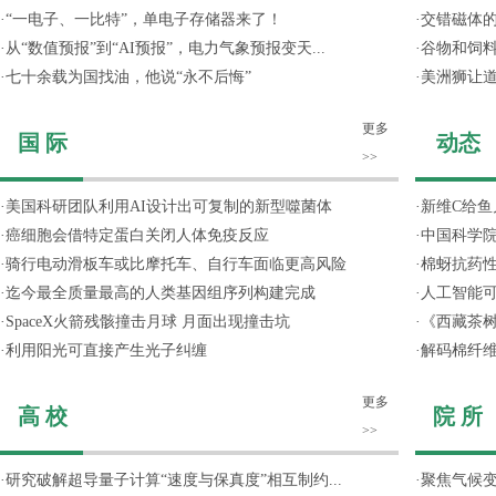
·
“一电子、一比特”，单电子存储器来了！
·
交错磁体
·
从“数值预报”到“AI预报”，电力气象预报变天...
·
谷物和饲
·
七十余载为国找油，他说“永不后悔”
·
美洲狮让
更多
国 际
动态
>>
·
美国科研团队利用AI设计出可复制的新型噬菌体
·
新维C给鱼
·
癌细胞会借特定蛋白关闭人体免疫反应
·
中国科学院
·
骑行电动滑板车或比摩托车、自行车面临更高风险
·
棉蚜抗药
·
迄今最全质量最高的人类基因组序列构建完成
·
人工智能
·
SpaceX火箭残骸撞击月球 月面出现撞击坑
·
《西藏茶
·
利用阳光可直接产生光子纠缠
·
解码棉纤维
更多
高 校
院 所
>>
·
研究破解超导量子计算“速度与保真度”相互制约...
·
聚焦气候变