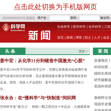
点击此处切换为手机版网页
生命科学
|
医学科学
|
化学科学
|
工程
首页
|
新闻
|
博客
|
院士
|
人才
|
会议
头 条
要 闻
更多>>
姜中宏：从化学21分到锻造中国激光“心脏”
·
直播预告
·
科研绘图，
姜中宏1964年手写的科研手记中，完整记录着激光钕玻璃中各
·
辅助生殖
类气体成分的分析结果，见证着我国激光事业早期艰难攻坚的
·
研究破解超
足迹。然而，很多人不会想到，姜中宏曾经化学成绩只有21
·
美国科研团
分。
张永合：在“慢科学”与“快制造”间织网
·
童晓晖任
·
我国学者
空间科学是“慢活儿”，研制一颗卫星往往十年起步；大规模星座
·
苏炜杰获颁