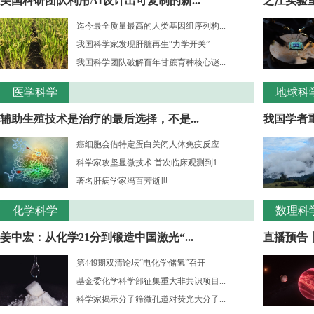
美国科研团队利用AI设计出可复制的新...
之江实验室
迄今最全质量最高的人类基因组序列构...
我国科学家发现肝脏再生“力学开关”
我国科学团队破解百年甘蔗育种核心谜...
医学科学
地球科
辅助生殖技术是治疗的最后选择，不是...
我国学者重
癌细胞会借特定蛋白关闭人体免疫反应
科学家攻坚显微技术 首次临床观测到1...
著名肝病学家冯百芳逝世
化学科学
数理科
姜中宏：从化学21分到锻造中国激光“...
直播预告丨
第449期双清论坛“电化学储氢”召开
基金委化学科学部征集重大非共识项目...
科学家揭示分子筛微孔道对荧光大分子...