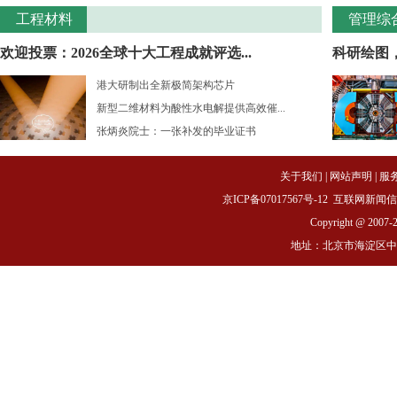
工程材料
管理综
欢迎投票：2026全球十大工程成就评选...
科研绘图
港大研制出全新极简架构芯片
新型二维材料为酸性水电解提供高效催...
张炳炎院士：一张补发的毕业证书
关于我们
|
网站声明
|
服
京ICP备07017567号-12
互联网新闻信息服务
Copyright @ 2007-
地址：北京市海淀区中关村