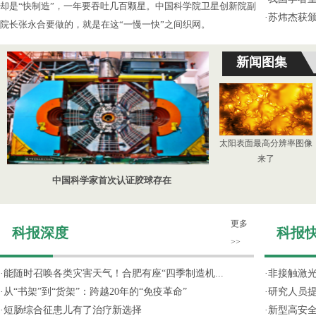
却是“快制造”，一年要吞吐几百颗星。中国科学院卫星创新院副
·
苏炜杰获颁
院长张永合要做的，就是在这“一慢一快”之间织网。
新闻图集
太阳表面最高分辨率图像
来了
中国科学家首次认证胶球存在
更多
科报深度
科报
>>
·
能随时召唤各类灾害天气！合肥有座“四季制造机...
·
非接触激光
·
从“书架”到“货架”：跨越20年的“免疫革命”
·
研究人员提
·
短肠综合征患儿有了治疗新选择
·
新型高安全