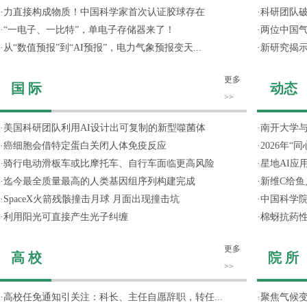
·
力直接构成物质！中国科学家首次认证胶球存在
·
科研团队破
·
“一电子、一比特”，单电子存储器来了！
·
两位中国气
·
从“数值预报”到“AI预报”，电力气象预报变天...
·
新研究揭
更多
国 际
动态
>>
·
美国科研团队利用AI设计出可复制的新型噬菌体
·
南开大学
·
癌细胞会借特定蛋白关闭人体免疫反应
·
2026年
·
骑行电动滑板车或比摩托车、自行车面临更高风险
·
星地AI应用
·
迄今最全质量最高的人类基因组序列构建完成
·
新维C给鱼
·
SpaceX火箭残骸撞击月球 月面出现撞击坑
·
中国科学院
·
利用阳光可直接产生光子纠缠
·
棉蚜抗药
更多
高 校
院 所
>>
·
高校任免通知引关注：科长、主任自愿辞职，转任...
·
聚焦气候变