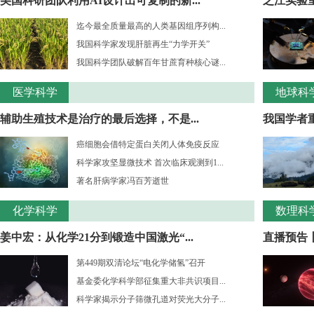
美国科研团队利用AI设计出可复制的新...
之江实验室
迄今最全质量最高的人类基因组序列构...
我国科学家发现肝脏再生“力学开关”
我国科学团队破解百年甘蔗育种核心谜...
医学科学
地球科
辅助生殖技术是治疗的最后选择，不是...
我国学者重
癌细胞会借特定蛋白关闭人体免疫反应
科学家攻坚显微技术 首次临床观测到1...
著名肝病学家冯百芳逝世
化学科学
数理科
姜中宏：从化学21分到锻造中国激光“...
直播预告丨
第449期双清论坛“电化学储氢”召开
基金委化学科学部征集重大非共识项目...
科学家揭示分子筛微孔道对荧光大分子...