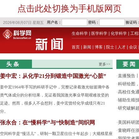
点击此处切换为手机版网页
生命科学
|
医学科学
|
化学科学
|
工程
首页
|
新闻
|
博客
|
院士
|
人才
|
会议
头 条
要 闻
更多>>
姜中宏：从化学21分到锻造中国激光“心脏”
·
直播预告
·
科研绘图，
姜中宏1964年手写的科研手记中，完整记录着激光钕玻璃中各
·
高校任免通
类气体成分的分析结果，见证着我国激光事业早期艰难攻坚的
·
辅助生殖
足迹。然而，很多人不会想到，姜中宏曾经化学成绩只有21
·
研究破解超
分。
张永合：在“慢科学”与“快制造”间织网
·
美国科研团
·
童晓晖任
空间科学是“慢活儿”，研制一颗卫星往往十年起步；大规模星座
·
我国学者