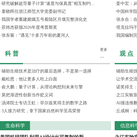
·
研究破解超导量子计算“速度与保真度”相互制约...
·
姜中宏：从
·
童晓晖任浙江师范大学党委副书记
·
中国科学院
·
我国学者重建嫦娥五号着陆区月壤完整演化史
·
张永合：在
·
苏炜杰获颁2026年度考普斯奖
·
塔克拉玛
·
张东菊：“遇见”十多万年前的夏河人
·
我国编制完
更多
科 普
观 点
>>
·
辅助生殖技术是治疗的最后选择，不是第一选择
·
辅助生殖
·
戴松恩：他让更多人吃上白面
·
让学术交流
·
俞大鹏：量子计算，从理论构想到未来引擎
·
诺奖得主
·
莫把渐进性创新当作贬义词
·
之江实验
·
汤涛院士专访王虹：菲尔兹奖得主的数学之路
·
AI接连推
·
3人接力研究，拿下国家自然科学至高荣誉
·
丘成桐：
生命科学
信息科