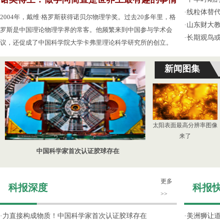
·
线粒体替
2004年，戴维·格罗斯获得诺贝尔物理学奖。过去20多年里，格
·
山东财大教
罗斯是中国理论物理学界的常客。他频繁来到中国参与学术会
·
长期观鸟
议，还促成了中国科学院大学卡弗里理论科学研究所的创立。
新闻图集
太阳表面最高分辨率图像
来了
中国科学家首次认证胶球存在
更多
科报深度
科报
>>
·
力直接构成物质！中国科学家首次认证胶球存在
·
美洲狮让