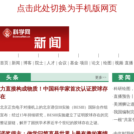
点击此处切换为手机版网页
生命科学
|
医学科学
|
化学科学
|
工程材料
|
信息科学
|
地球科学
|
数理科
首页
|
新闻
|
博客
|
院士
|
人才
|
会议
|
基金·项目
|
论文
|
绘图
|
视频·直播
头 条
要 闻
更多>>
力直接构成物质！中国科学家首次认证胶球存
·
科研绘图，
在
·
直播预告
·
美洲狮让
北京正负电子对撞机上的北京谱仪III实验（BESIII）国际合作组
·
我国编制完
宣布：经过15年持续研究，BESIII实验建立了证明胶球存在的完
·
一根“共富
整证据链，解开了困扰学术界近半个世纪的胶球存在之谜。
诺奖得主：做学问简直是世界上最有趣的事情
·
中年时期的