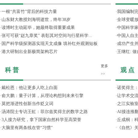
·
一根“共富竹”背后的科技力量
·
我国编制完
·
山东财大教授刘海明逝世，终年38岁
·
全球变暖放
·
读博时主动延毕，她最终取得重要成果
·
中国科学
·
张可可获“赵九章奖” 表彰其对空间与行星科学...
·
中国人自主
·
国产科学级探测器实现天文成像 填补红外观测短板
·
成功产生并
·
港大研制出全新极简架构芯片
·
王继红: 
更多
科 普
观 点
>>
·
戴松恩：他让更多人吃上白面
·
诺奖得主
·
俞大鹏：量子计算，从理论构想到未来引擎
·
让学术交流
·
莫把渐进性创新当作贬义词
·
之江实验
·
汤涛院士专访王虹：菲尔兹奖得主的数学之路
·
AI接连推
·
3人接力研究，拿下国家自然科学至高荣誉
·
丘成桐：
·
大脑里有两条线在管“习惯”
·
《自然》关