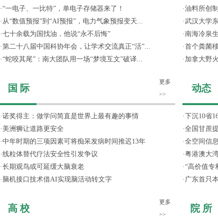
·
“一电子、一比特”，单电子存储器来了！
·
油料所创
·
从“数值预报”到“AI预报”，电力气象预报变天...
·
武汉大学东
·
七十余载为国找油，他说“永不后悔”
·
南海冷泉
·
第二十八届中国科协年会，让学术交流真正“活”...
·
首个粪菌
·
“蛇咬其尾”：南大团队用一场“梦境互文”破译...
·
加拿大野
更多
国 际
动态
>>
·
诺奖得主：做学问简直是世界上最有趣的事情
·
下沉10省
·
美洲狮让道路更安全
·
全国甘蔗
·
中年时期的三项因素可将痴呆发病时间推迟13年
·
全空间信
·
线粒体替代疗法安全性引发争议
·
粤港澳大
·
长期观鸟或可延缓大脑衰老
·
“高价值专
·
脑机接口技术借AI实现脑活动转文字
·
广东首只
更多
高 校
院 所
>>