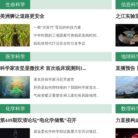
生命科学
信息科
美洲狮让道路更安全
之江实验室
一根“共富竹”背后的科技力量
中年时期的三项因素可将痴呆发病时间...
线粒体替代疗法安全性引发争议
医学科学
地球科
科学家攻坚显微技术 首次临床观测到1...
直播预告
著名肝病学家冯百芳逝世
肝癌是如何肺转移的？我国科学家首次...
气候变暖正重塑非洲儿童疟疾风险地理...
化学科学
数理科
第449期双清论坛“电化学储氢”召开
力直接构成
基金委化学科学部征集重大非共识项目...