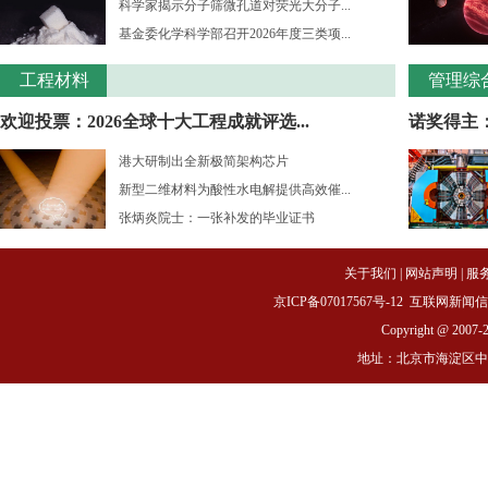
科学家揭示分子筛微孔道对荧光大分子...
基金委化学科学部召开2026年度三类项...
工程材料
管理综
欢迎投票：2026全球十大工程成就评选...
诺奖得主：
港大研制出全新极简架构芯片
新型二维材料为酸性水电解提供高效催...
张炳炎院士：一张补发的毕业证书
关于我们
|
网站声明
|
服
京ICP备07017567号-12
互联网新闻信息服务
Copyright @ 2007-
地址：北京市海淀区中关村