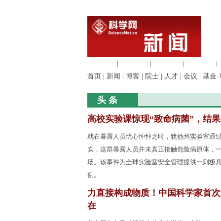
生命科学
|
医学科学
|
化学科学
|
工程材料
|
首页
|
新闻
|
博客
|
院士
|
人才
|
会议
|
基金·
头 条
高校实验课惊现“致命病菌”，结
就在暴露人员忧心忡忡之时，犹他州实验室通
实，这群暴露人员并未真正接触危险病原体，
场。该事件为全球实验室安全管理提供一则极
例。
力直接构成物质！中国科学家首次
在