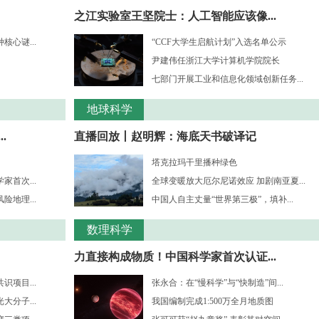
之江实验室王坚院士：人工智能应该像...
心谜...
“CCF大学生启航计划”入选名单公示
尹建伟任浙江大学计算机学院院长
七部门开展工业和信息化领域创新任务...
地球科学
.
直播回放丨赵明辉：海底天书破译记
塔克拉玛干里播种绿色
首次...
全球变暖放大厄尔尼诺效应 加剧南亚夏...
地理...
中国人自主丈量“世界第三极”，填补...
数理科学
力直接构成物质！中国科学家首次认证...
项目...
张永合：在“慢科学”与“快制造”间...
分子...
我国编制完成1:500万全月地质图