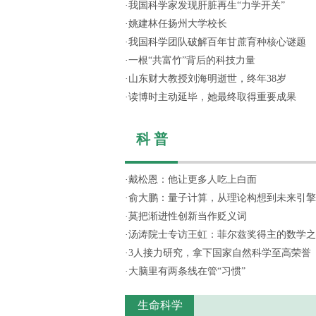
·
我国科学家发现肝脏再生“力学开关”
·
姚建林任扬州大学校长
·
我国科学团队破解百年甘蔗育种核心谜题
·
一根“共富竹”背后的科技力量
·
山东财大教授刘海明逝世，终年38岁
·
读博时主动延毕，她最终取得重要成果
科 普
·
戴松恩：他让更多人吃上白面
·
俞大鹏：量子计算，从理论构想到未来引擎
·
莫把渐进性创新当作贬义词
·
汤涛院士专访王虹：菲尔兹奖得主的数学之
·
3人接力研究，拿下国家自然科学至高荣誉
·
大脑里有两条线在管“习惯”
生命科学