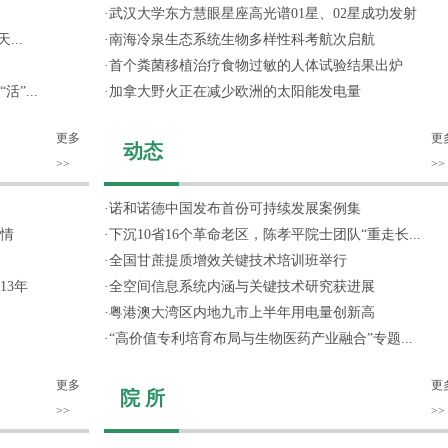
·
武汉大学东方慧眼星座高光谱01星、02星成功发射
...
·
南海冷泉生态系统生物多样性科考航次启航
·
首个粪菌移植治疗食物过敏的人体试验结果出炉
”...
·
加拿大野火正在减少欧洲的太阳能发电量
更多
更
动态
>>
>>
·
诺和诺德中国发布首份可持续发展案例集
情
·
下沉10省16个革命老区，陈孝平院士团队“重走长...
·
全国甘蔗提质增效关键技术培训班举行
13年
·
全空间信息系统内涵与关键技术研究获进展
·
粤港澳大湾区内地九市上半年用电量创新高
·
“高价值专利培育布局与生物医药产业融合”专题...
更多
更
院 所
>>
>>