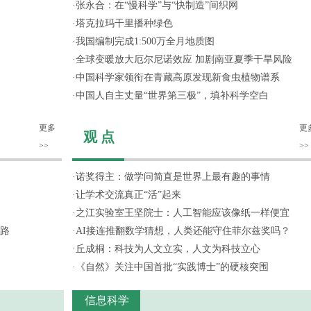
·
张永合：在“慢科学”与“快制造”间织网
·
塔克拉玛干里播种绿色
·
我国编制完成1:500万全月地质图
·
全球变暖放大厄尔尼诺效应 加剧南亚夏季干旱风险
·
中国科学家领衔在青藏高原发现新食虫植物谱系
·
中国人自主丈量“世界第三极”，填补科学空白
更多
更
观 点
>>
>>
·
诺奖得主：做学问简直是世界上最有趣的事情
·
让学术交流真正“活”起来
·
之江实验室王坚院士：人工智能应该像纸一样便宜
路
·
AI接连推翻数学猜想，人类还能守住菲尔兹奖吗？
·
丘成桐：科技为人文立实，人文为科技立心
·
《自然》关注中国首批“实践博士”的硬核突围
信息科学