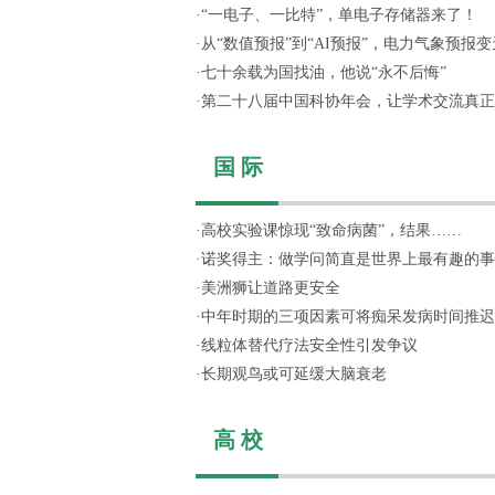
·
“一电子、一比特”，单电子存储器来了！
·
从“数值预报”到“AI预报”，电力气象预报变天
·
七十余载为国找油，他说“永不后悔”
·
第二十八届中国科协年会，让学术交流真正“活
国 际
·
高校实验课惊现“致命病菌”，结果……
·
诺奖得主：做学问简直是世界上最有趣的事
·
美洲狮让道路更安全
·
中年时期的三项因素可将痴呆发病时间推迟
·
线粒体替代疗法安全性引发争议
·
长期观鸟或可延缓大脑衰老
高 校