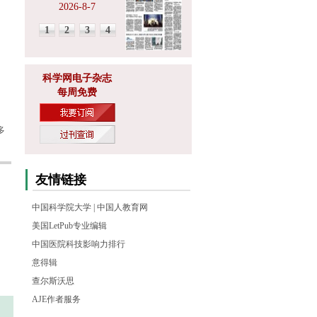
2026-8-7
1
2
3
4
科学网电子杂志
每周免费
多
友情链接
中国科学院大学
|
中国人教育网
美国LetPub专业编辑
中国医院科技影响力排行
意得辑
查尔斯沃思
AJE作者服务