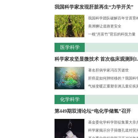
我国科学家发现肝脏再生“力学开关”
我国科学团队破解百年甘蔗育种核
美洲狮让道路更安全
一根“共富竹”背后的科技力量
医学科学
科学家攻坚显微技术 首次临床观测到1..
著名肝病学家冯百芳逝世
肝癌是如何肺转移的？我国科学家
气候变暖正重塑非洲儿童疟疾风险
化学科学
第449期双清论坛“电化学储氢”召开
基金委化学科学部征集重大非共识
科学家揭示分子筛微孔道对荧光大