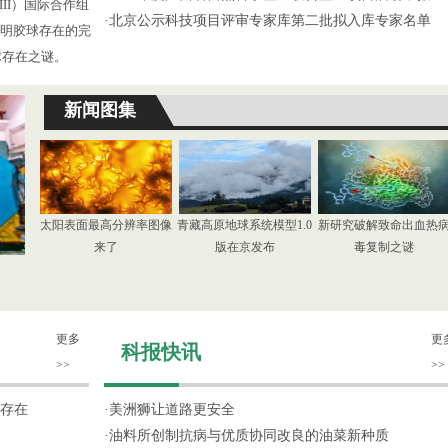
III）国际合作组
·
北京公示科技项目评审专家库第二批拟入库专家名单
了证明胶球存在的完
球存在之谜。
新闻图集
太阳表面最高分辨率图像
青藏高原地球系统模型1.0
新研究破解致命出血热
来了
版在京发布
毒复制之谜
更多
更
科报快讯
>>
>>
存在
·
美洲狮让道路更安全
·
油料所创制抗病与优质协同改良的油菜新种质