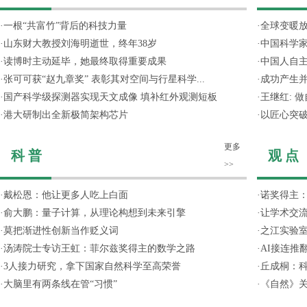
·
一根“共富竹”背后的科技力量
·
全球变暖放
·
山东财大教授刘海明逝世，终年38岁
·
中国科学
·
读博时主动延毕，她最终取得重要成果
·
中国人自主
·
张可可获“赵九章奖” 表彰其对空间与行星科学...
·
成功产生并
·
国产科学级探测器实现天文成像 填补红外观测短板
·
王继红: 
·
港大研制出全新极简架构芯片
·
以匠心突
更多
科 普
观 点
>>
·
戴松恩：他让更多人吃上白面
·
诺奖得主
·
俞大鹏：量子计算，从理论构想到未来引擎
·
让学术交流
·
莫把渐进性创新当作贬义词
·
之江实验
·
汤涛院士专访王虹：菲尔兹奖得主的数学之路
·
AI接连推
·
3人接力研究，拿下国家自然科学至高荣誉
·
丘成桐：
·
大脑里有两条线在管“习惯”
·
《自然》关