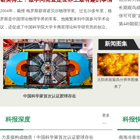
·
长期观鸟
2004年，戴维·格罗斯获得诺贝尔物理学奖。过去20多年里，格
·
张可可获“
罗斯是中国理论物理学界的常客。他频繁来到中国参与学术会
·
第449期
议，还促成了中国科学院大学卡弗里理论科学研究所的创立。
新闻图集
太阳表面最高分辨率图像
来了
中国科学家首次认证胶球存在
更多
科报深度
科报
>>
·
力直接构成物质！中国科学家首次认证胶球存在
·
南海冷泉