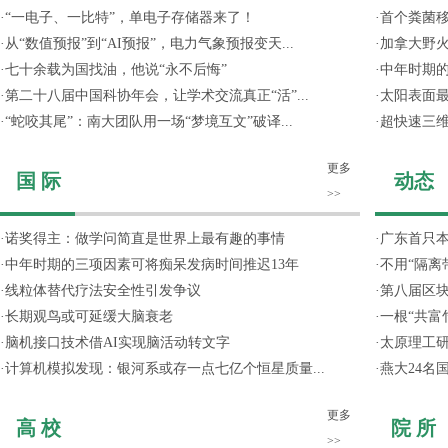
·
“一电子、一比特”，单电子存储器来了！
·
首个粪菌
·
从“数值预报”到“AI预报”，电力气象预报变天...
·
加拿大野
·
七十余载为国找油，他说“永不后悔”
·
中年时期的
·
第二十八届中国科协年会，让学术交流真正“活”...
·
太阳表面
·
“蛇咬其尾”：南大团队用一场“梦境互文”破译...
·
超快速三维
更多
国 际
动态
>>
·
诺奖得主：做学问简直是世界上最有趣的事情
·
广东首只
·
中年时期的三项因素可将痴呆发病时间推迟13年
·
不用“隔离
·
线粒体替代疗法安全性引发争议
·
第八届区
·
长期观鸟或可延缓大脑衰老
·
一根“共富
·
脑机接口技术借AI实现脑活动转文字
·
太原理工研
·
计算机模拟发现：银河系或存一点七亿个恒星质量...
·
燕大24名
更多
高 校
院 所
>>