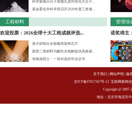
科学家揭示分子筛微孔道对荧光大分子...
基金委化学科学部召开2026年度三类项...
工程材料
管理综
欢迎投票：2026全球十大工程成就评选...
诺奖得主：
港大研制出全新极简架构芯片
新型二维材料为酸性水电解提供高效催...
张炳炎院士：一张补发的毕业证书
关于我们
|
网站声明
|
服
京ICP备07017567号-12
互联网新闻信息服务
Copyright @ 2007-
地址：北京市海淀区中关村