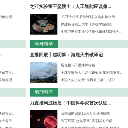
之江实验室王坚院士：人工智能应该像...
心谜...
“CCF大学生启航计划”入选名单公示
尹建伟任浙江大学计算机学院院长
七部门开展工业和信息化领域创新任务...
地球科学
.
直播回放丨赵明辉：海底天书破译记
塔克拉玛干里播种绿色
首次...
全球变暖放大厄尔尼诺效应 加剧南亚夏...
地理...
中国人自主丈量“世界第三极”，填补...
数理科学
力直接构成物质！中国科学家首次认证...
项目...
我国编制完成1:500万全月地质图
分子...
张可可获“赵九章奖” 表彰其对空间...