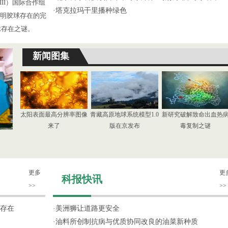
III）国际合作组
·
塔克拉玛干里播种绿色
了证明胶球存在的完
球存在之谜。
新闻图集
太阳表面最高分辨率图像
青藏高原地球系统模型1.0
新研究破解致命出血热
来了
版在京发布
毒复制之谜
更多
更
科报快讯
>>
>>
存在
·
美洲狮让道路更安全
·
油料所创制抗病与优质协同改良的油菜新种质