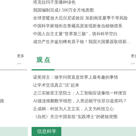
·
塔克拉玛干里播种绿色
·
我国编制完成1:500万全月地质图
·
全球变暖放大厄尔尼诺效应 加剧南亚夏季干旱风险
·
中国科学家领衔在青藏高原发现新食虫植物谱系
·
中国人自主丈量“世界第三极”，填补科学空白
·
成功产生并鉴别稀有原子核！我国大国重器取得新...
更多
更
观 点
>>
>>
·
诺奖得主：做学问简直是世界上最有趣的事情
·
让学术交流真正“活”起来
·
之江实验室王坚院士：人工智能应该像纸一样便宜
路
·
AI接连推翻数学猜想，人类还能守住菲尔兹奖吗？
·
丘成桐：科技为人文立实，人文为科技立心
·
《自然》关注中国首批“实践博士”的硬核突围
信息科学