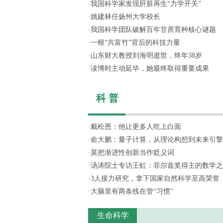
·
我国科学家发现肝脏再生“力学开关”
·
姚建林任扬州大学校长
·
我国科学团队破解百年甘蔗育种核心谜题
·
一根“共富竹”背后的科技力量
·
山东财大教授刘海明逝世，终年38岁
·
读博时主动延毕，她最终取得重要成果
科 普
·
戴松恩：他让更多人吃上白面
·
俞大鹏：量子计算，从理论构想到未来引擎
·
莫把渐进性创新当作贬义词
·
汤涛院士专访王虹：菲尔兹奖得主的数学之
·
3人接力研究，拿下国家自然科学至高荣誉
·
大脑里有两条线在管“习惯”
生命科学