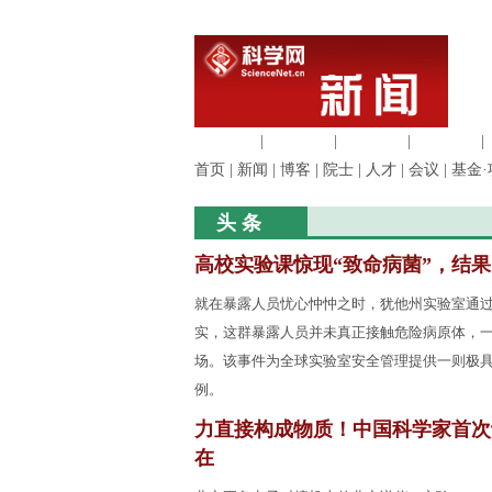
生命科学
|
医学科学
|
化学科学
|
工程材料
|
首页
|
新闻
|
博客
|
院士
|
人才
|
会议
|
基金·
头 条
高校实验课惊现“致命病菌”，结
就在暴露人员忧心忡忡之时，犹他州实验室通
实，这群暴露人员并未真正接触危险病原体，
场。该事件为全球实验室安全管理提供一则极
例。
力直接构成物质！中国科学家首次
在