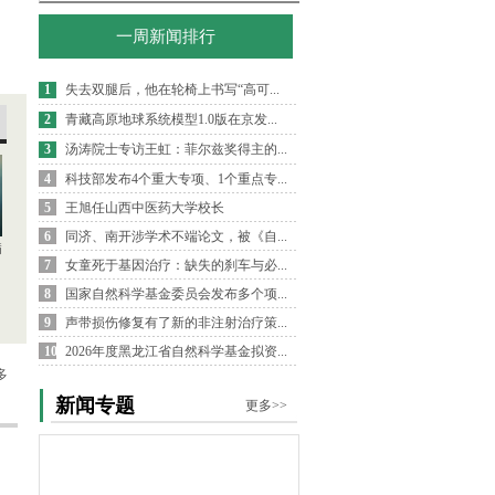
一周新闻排行
1
失去双腿后，他在轮椅上书写“高可...
2
青藏高原地球系统模型1.0版在京发...
3
汤涛院士专访王虹：菲尔兹奖得主的...
4
科技部发布4个重大专项、1个重点专...
5
王旭任山西中医药大学校长
6
同济、南开涉学术不端论文，被《自...
病
7
女童死于基因治疗：缺失的刹车与必...
8
国家自然科学基金委员会发布多个项...
9
声带损伤修复有了新的非注射治疗策...
10
2026年度黑龙江省自然科学基金拟资...
多
新闻专题
更多>>