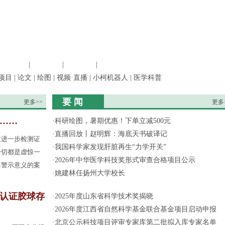
信息科学
|
地球科学
|
数理科学
|
管理综合
项目
|
论文
|
绘图
|
视频·直播
|
小柯机器人
|
医学科普
要 闻
更多>>
更多
果……
·
科研绘图，暑期优惠！下单立减500元
·
直播回放丨赵明辉：海底天书破译记
过进一步检测证
·
我国科学家发现肝脏再生“力学开关”
一切都是虚惊一
·
2026年中华医学科技奖形式审查合格项目公示
具警示意义的案
·
姚建林任扬州大学校长
认证胶球存
·
2025年度山东省科学技术奖揭晓
·
2026年度江西省自然科学基金联合基金项目启动申报
·
北京公示科技项目评审专家库第二批拟入库专家名单