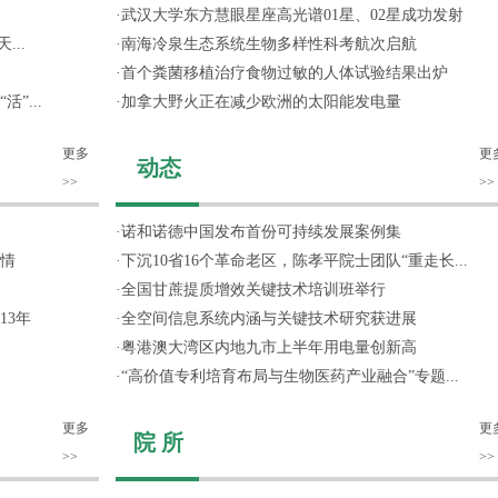
·
武汉大学东方慧眼星座高光谱01星、02星成功发射
...
·
南海冷泉生态系统生物多样性科考航次启航
·
首个粪菌移植治疗食物过敏的人体试验结果出炉
”...
·
加拿大野火正在减少欧洲的太阳能发电量
更多
更
动态
>>
>>
·
诺和诺德中国发布首份可持续发展案例集
情
·
下沉10省16个革命老区，陈孝平院士团队“重走长...
·
全国甘蔗提质增效关键技术培训班举行
13年
·
全空间信息系统内涵与关键技术研究获进展
·
粤港澳大湾区内地九市上半年用电量创新高
·
“高价值专利培育布局与生物医药产业融合”专题...
更多
更
院 所
>>
>>