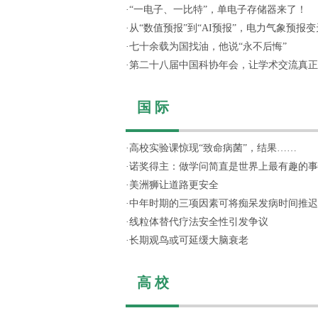
·
“一电子、一比特”，单电子存储器来了！
·
从“数值预报”到“AI预报”，电力气象预报变天
·
七十余载为国找油，他说“永不后悔”
·
第二十八届中国科协年会，让学术交流真正“活
国 际
·
高校实验课惊现“致命病菌”，结果……
·
诺奖得主：做学问简直是世界上最有趣的事
·
美洲狮让道路更安全
·
中年时期的三项因素可将痴呆发病时间推迟
·
线粒体替代疗法安全性引发争议
·
长期观鸟或可延缓大脑衰老
高 校