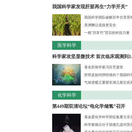
我国科学家发现肝脏再生“力学开关”
我国科学团队破解百年甘蔗育种核
美洲狮让道路更安全
一根“共富竹”背后的科技力量
医学科学
科学家攻坚显微技术 首次临床观测到1..
著名肝病学家冯百芳逝世
肝癌是如何肺转移的？我国科学家
气候变暖正重塑非洲儿童疟疾风险
化学科学
第449期双清论坛“电化学储氢”召开
基金委化学科学部征集重大非共识
科学家揭示分子筛微孔道对荧光大