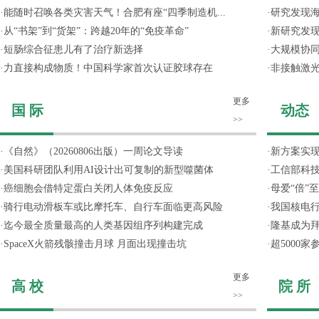
·
能随时召唤各类灾害天气！合肥有座“四季制造机...
·
研究发现
·
从“书架”到“货架”：跨越20年的“免疫革命”
·
新研究发现
·
短肠综合征患儿有了治疗新选择
·
大规模协同
·
力直接构成物质！中国科学家首次认证胶球存在
·
非接触激光
更多
国 际
动态
>>
·
《自然》（20260806出版）一周论文导读
·
新方案实
·
美国科研团队利用AI设计出可复制的新型噬菌体
·
工信部科技
·
癌细胞会借特定蛋白关闭人体免疫反应
·
母爱“倍”
·
骑行电动滑板车或比摩托车、自行车面临更高风险
·
我国核电行
·
迄今最全质量最高的人类基因组序列构建完成
·
隆基成为
·
SpaceX火箭残骸撞击月球 月面出现撞击坑
·
超5000
更多
高 校
院 所
>>