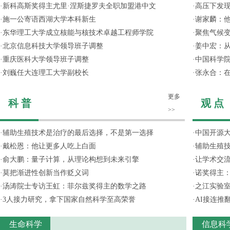
·
新科高斯奖得主尤里·涅斯捷罗夫全职加盟港中文
·
高压下发
·
施一公寄语西湖大学本科新生
·
谢家麟：他
·
东华理工大学成立核能与核技术卓越工程师学院
·
聚焦气候变
·
北京信息科技大学领导班子调整
·
姜中宏：从
·
重庆医科大学领导班子调整
·
中国科学院
·
刘巍任大连理工大学副校长
·
张永合：在
更多
科 普
观 点
>>
·
辅助生殖技术是治疗的最后选择，不是第一选择
·
中国开源大
·
戴松恩：他让更多人吃上白面
·
辅助生殖
·
俞大鹏：量子计算，从理论构想到未来引擎
·
让学术交流
·
莫把渐进性创新当作贬义词
·
诺奖得主
·
汤涛院士专访王虹：菲尔兹奖得主的数学之路
·
之江实验
·
3人接力研究，拿下国家自然科学至高荣誉
·
AI接连推
生命科学
信息科