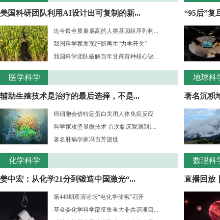
美国科研团队利用AI设计出可复制的新...
“95后”
迄今最全质量最高的人类基因组序列构...
我国科学家发现肝脏再生“力学开关”
我国科学团队破解百年甘蔗育种核心谜...
医学科学
地球科
辅助生殖技术是治疗的最后选择，不是...
著名沉积
癌细胞会借特定蛋白关闭人体免疫反应
科学家攻坚显微技术 首次临床观测到1...
著名肝病学家冯百芳逝世
化学科学
数理科
姜中宏：从化学21分到锻造中国激光“...
直播回放丨
第449期双清论坛“电化学储氢”召开
基金委化学科学部征集重大非共识项目...