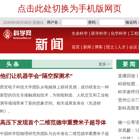
点击此处切换为手机版网页
生命科学
|
医学科学
|
化学科学
|
工程
首页
|
新闻
|
博客
|
院士
|
人才
|
会议
头 条
要 闻
更多>>
他们让机器学会“隔空探测术”
·
直播回放
·
科研绘图，
西安电子科技大学团队从电鳗身上获得灵感，成功研发出一种
·
科学家呼
新型的仿生非接触感知技术，为智能制造、人机交互和工业检
·
贵州公示7
测等领域带来了新的想象空间。相关成果发表在《先进材
·
新科高斯奖
料》。
高压下发现首个二维范德华重费米子超导体
·
施一公寄
·
宋凤麒：
中国科学院物理研究所团队与合作者在二维范德华重费米子超
·
《自然》（