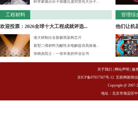
科学家揭示分子筛微孔道对荧光大分子...
工程材料
管理综
欢迎投票：2026全球十大工程成就评选...
他们让机
港大研制出全新极简架构芯片
新型二维材料为酸性水电解提供高效催...
张炳炎院士：一张补发的毕业证书
关于我们
|
网站声明
|
服
京ICP备07017567号-12
互联网新闻信息服务
Copyright @ 2007-
地址：北京市海淀区中关村