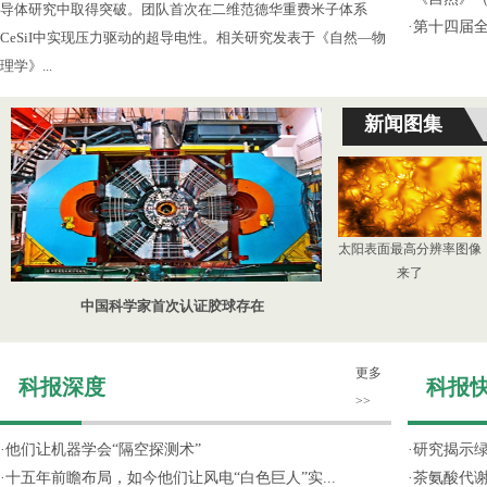
导体研究中取得突破。团队首次在二维范德华重费米子体系
·
第十四届
CeSiI中实现压力驱动的超导电性。相关研究发表于《自然—物
理学》...
新闻图集
太阳表面最高分辨率图像
来了
中国科学家首次认证胶球存在
更多
科报深度
科报
>>
·
他们让机器学会“隔空探测术”
·
研究揭示
·
十五年前瞻布局，如今他们让风电“白色巨人”实...
·
茶氨酸代