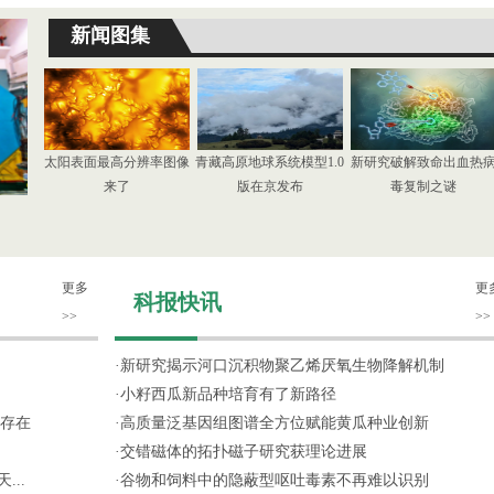
新闻图集
太阳表面最高分辨率图像
青藏高原地球系统模型1.0
新研究破解致命出血热
来了
版在京发布
毒复制之谜
更多
更
科报快讯
>>
>>
·
新研究揭示河口沉积物聚乙烯厌氧生物降解机制
·
小籽西瓜新品种培育有了新路径
存在
·
高质量泛基因组图谱全方位赋能黄瓜种业创新
·
交错磁体的拓扑磁子研究获理论进展
...
·
谷物和饲料中的隐蔽型呕吐毒素不再难以识别