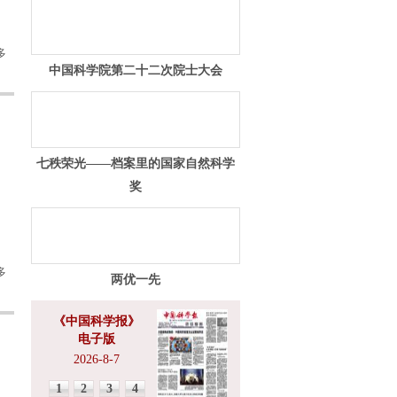
多
中国科学院第二十二次院士大会
七秩荣光——档案里的国家自然科学
奖
多
两优一先
《中国科学报》
电子版
2026-8-7
1
2
3
4