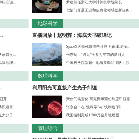
心谜...
尹建伟任浙江大学计算机学院院长
七部门开展工业和信息化领域创新任务...
地球科学
.
直播回放丨赵明辉：海底天书破译记
SpaceX火箭残骸撞击月球 月面出现撞...
首次...
张东菊：“遇见”十多万年前的夏河人
地理...
中国科学院新疆生地所策勒站团队：沙...
数理科学
.
利用阳光可直接产生光子纠缠
”召开
聚焦气候变化 研究揭示西伯利亚甲烷排...
项目...
张永合：在“慢科学”与“快制造”间...
分子...
我国编制完成1:500万全月地质图
管理综合