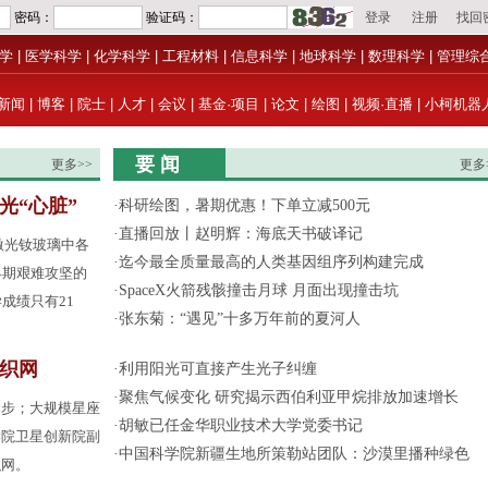
学
|
医学科学
|
化学科学
|
工程材料
|
信息科学
|
地球科学
|
数理科学
|
管理综
新闻
|
博客
|
院士
|
人才
|
会议
|
基金·项目
|
论文
|
绘图
|
视频·直播
|
小柯机器
要 闻
更多>>
更多
光“心脏”
·
科研绘图，暑期优惠！下单立减500元
·
直播回放丨赵明辉：海底天书破译记
激光钕玻璃中各
·
迄今最全质量最高的人类基因组序列构建完成
早期艰难攻坚的
·
SpaceX火箭残骸撞击月球 月面出现撞击坑
成绩只有21
·
张东菊：“遇见”十多万年前的夏河人
间织网
·
利用阳光可直接产生光子纠缠
·
聚焦气候变化 研究揭示西伯利亚甲烷排放加速增长
起步；大规模星座
·
胡敏已任金华职业技术大学党委书记
学院卫星创新院副
·
中国科学院新疆生地所策勒站团队：沙漠里播种绿色
织网。