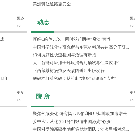
·
美洲狮让道路更安全
更多
更
动态
>>
>>
成
·
新维C给鱼儿吃，同时获得两种“魔法”营养
·
中国科学院化学研究所与东莞材料所共建高分子研...
·
棉蚜抗药性快速检测与治理有新招
·
人工智能可应用于环境混合污染物毒性高效评估
·
《西藏茶树病虫及天敌图谱》出版发行
13年
·
解码棉纤维密码：从绘制“地图”到锻造“芯片”
更多
更
院 所
>>
>>
·
聚焦气候变化 研究揭示西伯利亚甲烷排放加速增长
·
姜中宏：从化学21分到锻造中国激光“心脏”
·
中国科学院新疆生地所策勒站团队：沙漠里播种绿...