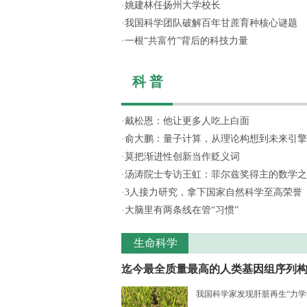
·
姚建林任扬州大学校长
·
我国科学团队破解百年甘蔗育种核心谜题
·
一根“共富竹”背后的科技力量
科 普
·
戴松恩：他让更多人吃上白面
·
俞大鹏：量子计算，从理论构想到未来引擎
·
莫把渐进性创新当作贬义词
·
汤涛院士专访王虹：菲尔兹奖得主的数学之
·
3人接力研究，拿下国家自然科学至高荣誉
·
大脑里有两条线在管“习惯”
生命科学
迄今最全质量最高的人类基因组序列构..
我国科学家发现肝脏再生“力学