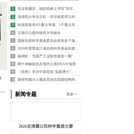
1
失去双腿后，他在轮椅上书写“高可...
2
汤涛院士专访王虹：菲尔兹奖得主的...
3
科技部发布4个重大专项、1个重点专...
4
王旭任山西中医药大学校长
5
国家自然科学基金委员会发布多个项...
病
6
2026年度黑龙江省自然科学基金拟资...
7
杨周旺：为国产工业软件锻造一颗“...
8
两个神秘祖先在现代人类DNA中现形
9
《自然》关注中国首批“实践博士”...
多
10
新研究揭示人脑皮层动态层级结构的...
新闻专题
更多>>
2026京津冀公民科学素质大赛