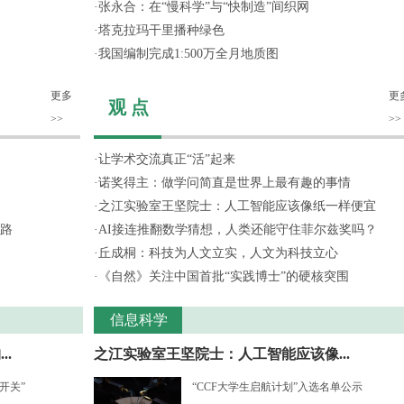
·
张永合：在“慢科学”与“快制造”间织网
·
塔克拉玛干里播种绿色
·
我国编制完成1:500万全月地质图
更多
更
观 点
>>
>>
·
让学术交流真正“活”起来
·
诺奖得主：做学问简直是世界上最有趣的事情
·
之江实验室王坚院士：人工智能应该像纸一样便宜
路
·
AI接连推翻数学猜想，人类还能守住菲尔兹奖吗？
·
丘成桐：科技为人文立实，人文为科技立心
·
《自然》关注中国首批“实践博士”的硬核突围
信息科学
.
之江实验室王坚院士：人工智能应该像...
开关”
“CCF大学生启航计划”入选名单公示