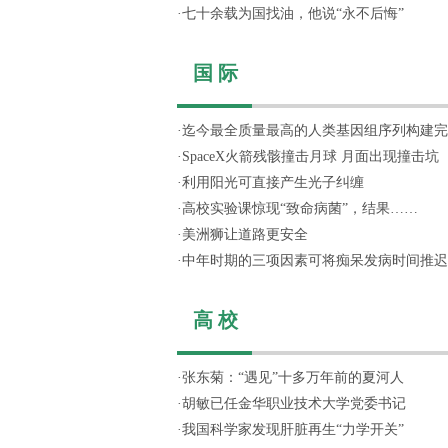
·
七十余载为国找油，他说“永不后悔”
国 际
·
迄今最全质量最高的人类基因组序列构建完
·
SpaceX火箭残骸撞击月球 月面出现撞击坑
·
利用阳光可直接产生光子纠缠
·
高校实验课惊现“致命病菌”，结果……
·
美洲狮让道路更安全
·
中年时期的三项因素可将痴呆发病时间推迟
高 校
·
张东菊：“遇见”十多万年前的夏河人
·
胡敏已任金华职业技术大学党委书记
·
我国科学家发现肝脏再生“力学开关”