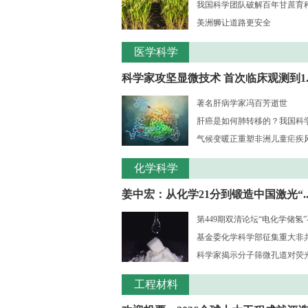
我国科学团队破解百年甘蔗育种核
美洲狮让道路更安全
医学科学
科学家攻坚显微技术 首次临床观测到1..
著名肝病学家冯百芳逝世
肝癌是如何肺转移的？我国科学家
气候变暖正重塑非洲儿童疟疾风险
化学科学
姜中宏：从化学21分到锻造中国激光“..
第449期双清论坛“电化学储氢
基金委化学科学部征集重大非共识
科学家揭示分子筛微孔道对荧光大
工程材料