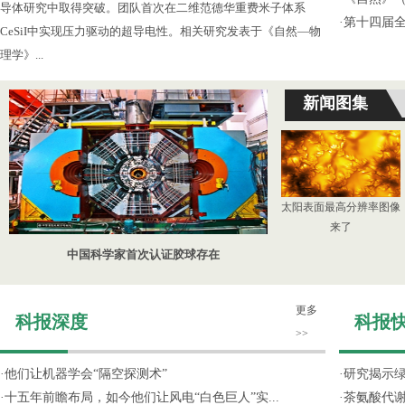
导体研究中取得突破。团队首次在二维范德华重费米子体系
·
第十四届
CeSiI中实现压力驱动的超导电性。相关研究发表于《自然—物
理学》...
新闻图集
太阳表面最高分辨率图像
来了
中国科学家首次认证胶球存在
更多
科报深度
科报
>>
·
他们让机器学会“隔空探测术”
·
研究揭示
·
十五年前瞻布局，如今他们让风电“白色巨人”实...
·
茶氨酸代