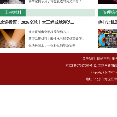
科学家揭示分子筛微孔道对荧光大分子...
工程材料
管理综
欢迎投票：2026全球十大工程成就评选...
他们让机
港大研制出全新极简架构芯片
新型二维材料为酸性水电解提供高效催...
张炳炎院士：一张补发的毕业证书
关于我们
|
网站声明
|
服
京ICP备07017567号-12
互联网新闻信息服务
Copyright @ 2007-
地址：北京市海淀区中关村