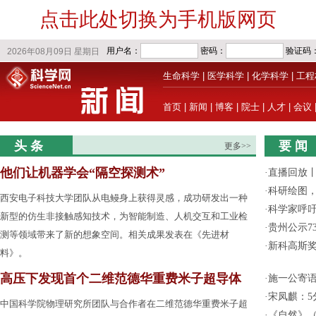
点击此处切换为手机版网页
生命科学
|
医学科学
|
化学科学
|
工程
首页
|
新闻
|
博客
|
院士
|
人才
|
会议
头 条
要 闻
更多>>
他们让机器学会“隔空探测术”
·
直播回放
·
科研绘图，
西安电子科技大学团队从电鳗身上获得灵感，成功研发出一种
·
科学家呼
新型的仿生非接触感知技术，为智能制造、人机交互和工业检
·
贵州公示7
测等领域带来了新的想象空间。相关成果发表在《先进材
·
新科高斯奖
料》。
高压下发现首个二维范德华重费米子超导体
·
施一公寄
·
宋凤麒：
中国科学院物理研究所团队与合作者在二维范德华重费米子超
·
《自然》（