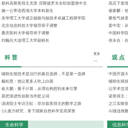
·
新科高斯奖得主尤里·涅斯捷罗夫全职加盟港中文
·
高压下发
·
施一公寄语西湖大学本科新生
·
谢家麟：他
·
东华理工大学成立核能与核技术卓越工程师学院
·
聚焦气候变
·
北京信息科技大学领导班子调整
·
姜中宏：从
·
重庆医科大学领导班子调整
·
中国科学院
·
刘巍任大连理工大学副校长
·
张永合：在
更多
科 普
观 点
>>
·
辅助生殖技术是治疗的最后选择，不是第一选择
·
中国开源大
·
戴松恩：他让更多人吃上白面
·
辅助生殖
·
俞大鹏：量子计算，从理论构想到未来引擎
·
让学术交流
·
莫把渐进性创新当作贬义词
·
诺奖得主
·
汤涛院士专访王虹：菲尔兹奖得主的数学之路
·
之江实验
·
3人接力研究，拿下国家自然科学至高荣誉
·
AI接连推
生命科学
信息科