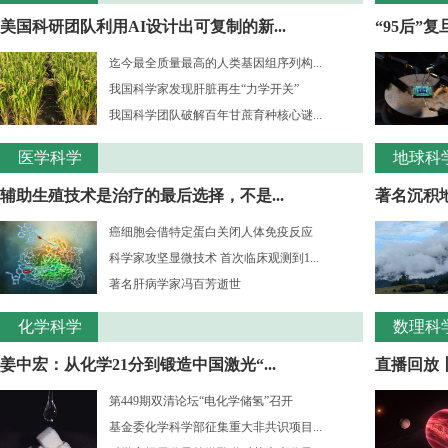
美国科研团队利用AI设计出可复制的新...
“95后”
迄今最全质量最高的人类基因组序列构...
我国科学家发现肝脏再生“力学开关”
我国科学团队破解百年甘蔗育种核心谜...
医学科学
地球科
辅助生殖技术是治疗的最后选择，不是...
著名沉积
癌细胞会借特定蛋白关闭人体免疫反应
科学家攻坚显微技术 首次临床观测到1...
著名肝病学家冯百芳逝世
化学科学
数理科
姜中宏：从化学21分到锻造中国激光“...
直播回放丨
第449期双清论坛“电化学储氢”召开
基金委化学科学部征集重大非共识项目...