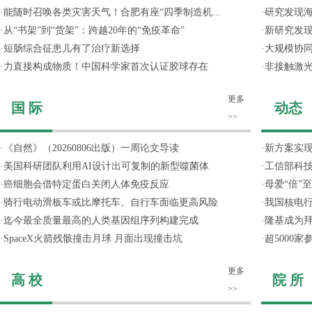
·
能随时召唤各类灾害天气！合肥有座“四季制造机...
·
研究发现
·
从“书架”到“货架”：跨越20年的“免疫革命”
·
新研究发现
·
短肠综合征患儿有了治疗新选择
·
大规模协同
·
力直接构成物质！中国科学家首次认证胶球存在
·
非接触激光
更多
国 际
动态
>>
·
《自然》（20260806出版）一周论文导读
·
新方案实
·
美国科研团队利用AI设计出可复制的新型噬菌体
·
工信部科技
·
癌细胞会借特定蛋白关闭人体免疫反应
·
母爱“倍”
·
骑行电动滑板车或比摩托车、自行车面临更高风险
·
我国核电行
·
迄今最全质量最高的人类基因组序列构建完成
·
隆基成为
·
SpaceX火箭残骸撞击月球 月面出现撞击坑
·
超5000
更多
高 校
院 所
>>