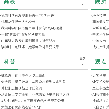
高 校
院 所
>>
·
我国科学家发现肝脏再生“力学开关”
·
塔克拉玛
·
姚建林任扬州大学校长
·
我国编制完
·
我国科学团队破解百年甘蔗育种核心谜题
·
全球变暖放
·
一根“共富竹”背后的科技力量
·
中国科学
·
山东财大教授刘海明逝世，终年38岁
·
中国人自主
·
读博时主动延毕，她最终取得重要成果
·
成功产生并
更多
科 普
观 点
>>
·
戴松恩：他让更多人吃上白面
·
诺奖得主
·
俞大鹏：量子计算，从理论构想到未来引擎
·
让学术交流
·
莫把渐进性创新当作贬义词
·
之江实验
·
汤涛院士专访王虹：菲尔兹奖得主的数学之路
·
AI接连推
·
3人接力研究，拿下国家自然科学至高荣誉
·
丘成桐：
·
大脑里有两条线在管“习惯”
·
《自然》关