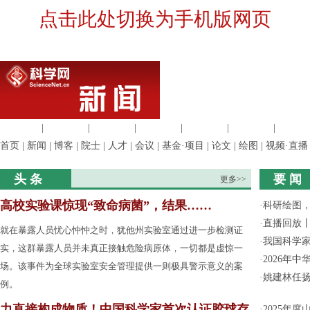
点击此处切换为手机版网页
生命科学
|
医学科学
|
化学科学
|
工程材料
|
信息科学
|
地球科学
|
数理科
首页
|
新闻
|
博客
|
院士
|
人才
|
会议
|
基金·项目
|
论文
|
绘图
|
视频·直播
头 条
要 闻
更多>>
高校实验课惊现“致命病菌”，结果……
·
科研绘图，
·
直播回放
就在暴露人员忧心忡忡之时，犹他州实验室通过进一步检测证
·
我国科学家
实，这群暴露人员并未真正接触危险病原体，一切都是虚惊一
·
2026年
场。该事件为全球实验室安全管理提供一则极具警示意义的案
·
姚建林任
例。
力直接构成物质！中国科学家首次认证胶球存
·
2025年