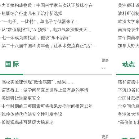
·
力直接构成物质！中国科学家首次认证胶球存在
·
美洲狮让
·
短肠综合征患儿有了治疗新选择
·
油料所创
·
“一电子、一比特”，单电子存储器来了！
·
武汉大学东
·
从“数值预报”到“AI预报”，电力气象预报变天...
·
南海冷泉
·
七十余载为国找油，他说“永不后悔”
·
首个粪菌
·
第二十八届中国科协年会，让学术交流真正“活”...
·
加拿大野
更多
国 际
动态
>>
·
高校实验课惊现“致命病菌”，结果……
·
诺和诺德
·
诺奖得主：做学问简直是世界上最有趣的事情
·
下沉10省
·
美洲狮让道路更安全
·
全国甘蔗
·
中年时期的三项因素可将痴呆发病时间推迟13年
·
全空间信
·
线粒体替代疗法安全性引发争议
·
粤港澳大
·
长期观鸟或可延缓大脑衰老
·
“高价值专
更多