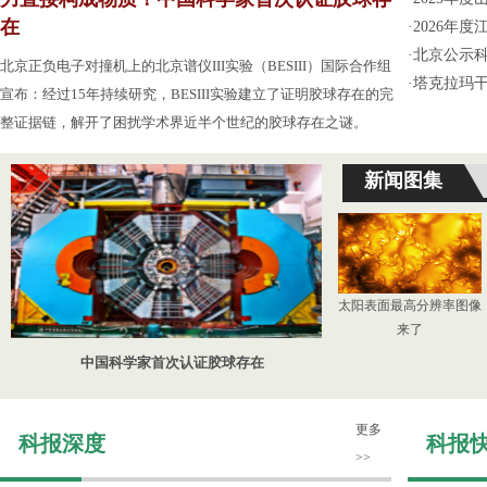
在
·
2026年
·
北京公示
北京正负电子对撞机上的北京谱仪III实验（BESIII）国际合作组
·
塔克拉玛
宣布：经过15年持续研究，BESIII实验建立了证明胶球存在的完
整证据链，解开了困扰学术界近半个世纪的胶球存在之谜。
新闻图集
太阳表面最高分辨率图像
来了
中国科学家首次认证胶球存在
更多
科报深度
科报
>>