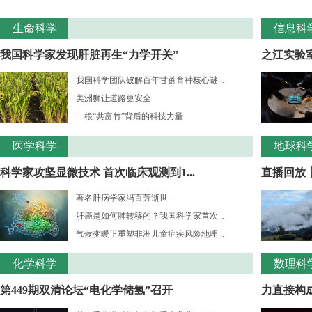
生命科学
信息科
我国科学家发现肝脏再生“力学开关”
之江实验室
我国科学团队破解百年甘蔗育种核心谜...
美洲狮让道路更安全
一根“共富竹”背后的科技力量
医学科学
地球科
科学家攻坚显微技术 首次临床观测到1...
直播回放
著名肝病学家冯百芳逝世
肝癌是如何肺转移的？我国科学家首次...
气候变暖正重塑非洲儿童疟疾风险地理...
化学科学
数理科
第449期双清论坛“电化学储氢”召开
力直接构成