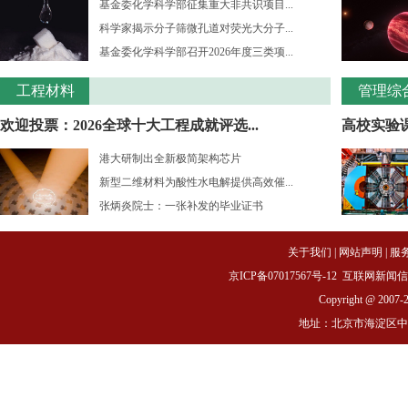
基金委化学科学部征集重大非共识项目...
科学家揭示分子筛微孔道对荧光大分子...
基金委化学科学部召开2026年度三类项...
工程材料
管理综
欢迎投票：2026全球十大工程成就评选...
高校实验课
港大研制出全新极简架构芯片
新型二维材料为酸性水电解提供高效催...
张炳炎院士：一张补发的毕业证书
关于我们
|
网站声明
|
服
京ICP备07017567号-12
互联网新闻信息服务
Copyright @ 2007-
地址：北京市海淀区中关村