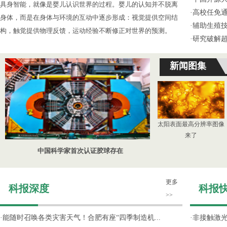
具身智能，就像是婴儿认识世界的过程。婴儿的认知并不脱离
·
高校任免通
身体，而是在身体与环境的互动中逐步形成：视觉提供空间结
·
辅助生殖
构，触觉提供物理反馈，运动经验不断修正对世界的预测。
·
研究破解超
新闻图集
太阳表面最高分辨率图像
来了
中国科学家首次认证胶球存在
更多
科报深度
科报
>>
·
能随时召唤各类灾害天气！合肥有座“四季制造机...
·
非接触激光