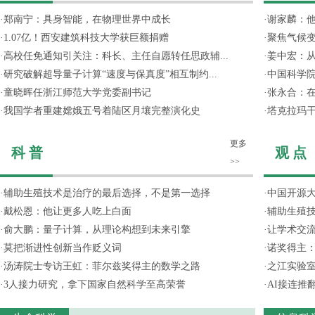
·
郑南宁：具身智能，在物理世界中成长
·
谢家麟：他
·
1.07亿！西安建筑科技大学获巨额捐赠
·
聚焦气候变
·
高校任免通知引关注：科长、主任自愿转任思政辅...
·
姜中宏：从
·
研究破解超导量子计算“速度与保真度”相互制约...
·
中国科学院
·
童晓晖任浙江师范大学党委副书记
·
张永合：在
·
我国学者重建嫦娥五号着陆区月壤完整演化史
·
塔克拉玛
更多
科 普
观 点
>>
·
辅助生殖技术是治疗的最后选择，不是第一选择
·
中国开源大
·
戴松恩：他让更多人吃上白面
·
辅助生殖
·
俞大鹏：量子计算，从理论构想到未来引擎
·
让学术交流
·
莫把渐进性创新当作贬义词
·
诺奖得主
·
汤涛院士专访王虹：菲尔兹奖得主的数学之路
·
之江实验
·
3人接力研究，拿下国家自然科学至高荣誉
·
AI接连推