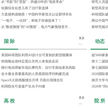
·
从“书架”到“货架”：跨越20年的“免疫革命”
·
研究人员提
·
短肠综合征患儿有了治疗新选择
·
新型高安全
·
力直接构成物质！中国科学家首次认证胶球存在
·
科研团队破
·
“一电子、一比特”，单电子存储器来了！
·
两位中国气
·
从“数值预报”到“AI预报”，电力气象预报变天...
·
新研究揭
更多
国 际
动态
>>
·
美国科研团队利用AI设计出可复制的新型噬菌体
·
超5000
·
癌细胞会借特定蛋白关闭人体免疫反应
·
第十二届
·
骑行电动滑板车或比摩托车、自行车面临更高风险
·
第七届国
·
迄今最全质量最高的人类基因组序列构建完成
·
2026国
·
SpaceX火箭残骸撞击月球 月面出现撞击坑
·
南开大学
·
利用阳光可直接产生光子纠缠
·
2026年
更多
高 校
院 所
>>