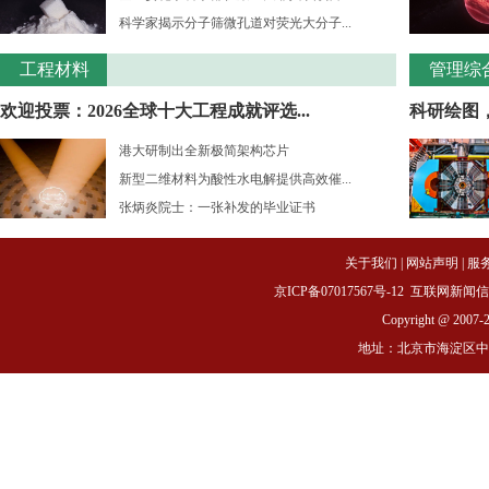
科学家揭示分子筛微孔道对荧光大分子...
工程材料
管理综
欢迎投票：2026全球十大工程成就评选...
科研绘图
港大研制出全新极简架构芯片
新型二维材料为酸性水电解提供高效催...
张炳炎院士：一张补发的毕业证书
关于我们
|
网站声明
|
服
京ICP备07017567号-12
互联网新闻信息服务
Copyright @ 2007-
地址：北京市海淀区中关村