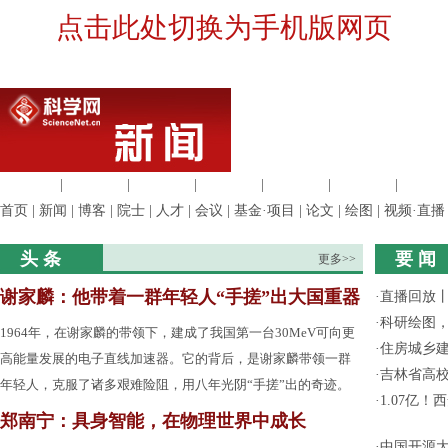
点击此处切换为手机版网页
生命科学
|
医学科学
|
化学科学
|
工程材料
|
信息科学
|
地球科学
|
数理科
首页
|
新闻
|
博客
|
院士
|
人才
|
会议
|
基金·项目
|
论文
|
绘图
|
视频·直播
头 条
要 闻
更多>>
谢家麟：他带着一群年轻人“手搓”出大国重器
·
直播回放
·
科研绘图，
1964年，在谢家麟的带领下，建成了我国第一台30MeV可向更
·
住房城乡
高能量发展的电子直线加速器。它的背后，是谢家麟带领一群
·
吉林省高
年轻人，克服了诸多艰难险阻，用八年光阴“手搓”出的奇迹。
·
1.07亿
郑南宁：具身智能，在物理世界中成长
·
中国开源大