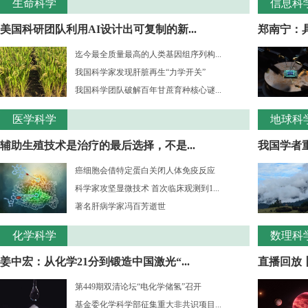
生命科学
信息科
美国科研团队利用AI设计出可复制的新...
郑南宁：
迄今最全质量最高的人类基因组序列构...
我国科学家发现肝脏再生“力学开关”
我国科学团队破解百年甘蔗育种核心谜...
医学科学
地球科
辅助生殖技术是治疗的最后选择，不是...
我国学者重
癌细胞会借特定蛋白关闭人体免疫反应
科学家攻坚显微技术 首次临床观测到1...
著名肝病学家冯百芳逝世
化学科学
数理科
姜中宏：从化学21分到锻造中国激光“...
直播回放丨
第449期双清论坛“电化学储氢”召开
基金委化学科学部征集重大非共识项目...