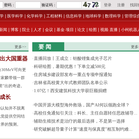
学
|
医学科学
|
化学科学
|
工程材料
|
信息科学
|
地球科学
|
数理科学
|
管理综
新闻
|
博客
|
院士
|
人才
|
会议
|
基金·项目
|
论文
|
绘图
|
视频·直播
|
小柯机器
要 闻
更多>>
更多
”出大国重器
·
直播回放丨王成立：钽酸锂集成光子芯片
·
科研绘图，暑期优惠！下单立减500元
30MeV可向更
·
住房城乡建设部发布一重点专项申报通知
谢家麟带领一群
·
吉林省高校黄大年式教师团队名单公示
搓”出的奇迹。
·
1.07亿！西安建筑科技大学获巨额捐赠
成长
·
中国开源大模型海外救场，国产AI何以领跑全球？
的认知并不脱离
·
高校任免通知引关注：科长、主任自愿转任思政辅导...
视觉提供空间结
·
辅助生殖技术是治疗的最后选择，不是第一选择
世界的预测。
·
研究破解超导量子计算“速度与保真度”相互制约难...