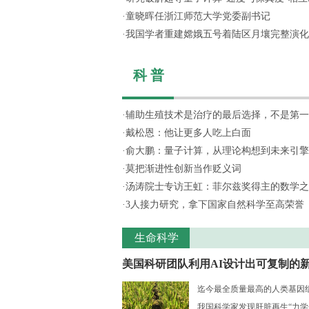
·
童晓晖任浙江师范大学党委副书记
·
我国学者重建嫦娥五号着陆区月壤完整演化
科 普
·
辅助生殖技术是治疗的最后选择，不是第一
·
戴松恩：他让更多人吃上白面
·
俞大鹏：量子计算，从理论构想到未来引擎
·
莫把渐进性创新当作贬义词
·
汤涛院士专访王虹：菲尔兹奖得主的数学之
·
3人接力研究，拿下国家自然科学至高荣誉
生命科学
美国科研团队利用AI设计出可复制的新.
迄今最全质量最高的人类基因组序
我国科学家发现肝脏再生“力学