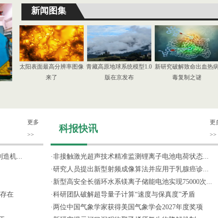
新闻图集
太阳表面最高分辨率图像
青藏高原地球系统模型1.0
新研究破解致命出血热
来了
版在京发布
毒复制之谜
更多
更
科报快讯
>>
>>
机...
·
非接触激光超声技术精准监测锂离子电池电荷状态...
·
研究人员提出新型射频成像算法并应用于乳腺癌诊...
·
新型高安全长循环水系镁离子储能电池实现75000次...
存在
·
科研团队破解超导量子计算“速度与保真度”矛盾
·
两位中国气象学家获得美国气象学会2027年度奖项