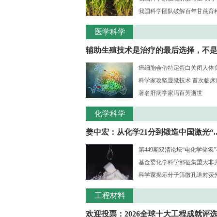
我国科学团队破解百年甘蔗育种核
医学科学
辅助生殖技术是治疗的最后选择，不是..
癌细胞会借特定蛋白关闭人体
科学家攻坚显微技术 首次临床观测
著名肝病学家冯百芳逝世
化学科学
姜中宏：从化学21分到锻造中国激光“..
第449期双清论坛“电化学储氢
基金委化学科学部征集重大非共识
科学家揭示分子筛微孔道对荧光大
工程材料
欢迎投票：2026全球十大工程成就评选.