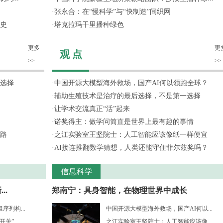
·
张永合：在“慢科学”与“快制造”间织网
史
·
塔克拉玛干里播种绿色
更多
更
观 点
>>
>>
选择
·
中国开源大模型海外救场，国产AI何以领跑全球？
·
辅助生殖技术是治疗的最后选择，不是第一选择
·
让学术交流真正“活”起来
·
诺奖得主：做学问简直是世界上最有趣的事情
路
·
之江实验室王坚院士：人工智能应该像纸一样便宜
·
AI接连推翻数学猜想，人类还能守住菲尔兹奖吗？
信息科学
..
郑南宁：具身智能，在物理世界中成长
列构...
中国开源大模型海外救场，国产AI何以...
开关”
之江实验室王坚院士：人工智能应该像...