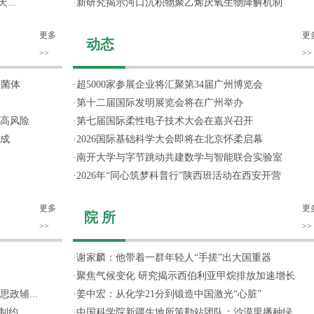
...
·
新研究揭示河口沉积物聚乙烯厌氧生物降解机制
更多
更
动态
>>
>>
噬菌体
·
超5000家参展企业将汇聚第34届广州博览会
·
第十二届国际发明展览会将在广州举办
高风险
·
第七届国际柔性电子技术大会在嘉兴召开
成
·
2026国际基础科学大会即将在北京怀柔启幕
·
南开大学与字节跳动共建数学与智能联合实验室
·
2026年“同心筑梦科普行”陕西班活动在西安开营
更多
更
院 所
>>
>>
·
谢家麟：他带着一群年轻人“手搓”出大国重器
·
聚焦气候变化 研究揭示西伯利亚甲烷排放加速增长
政辅...
·
姜中宏：从化学21分到锻造中国激光“心脏”
约...
·
中国科学院新疆生地所策勒站团队：沙漠里播种绿...