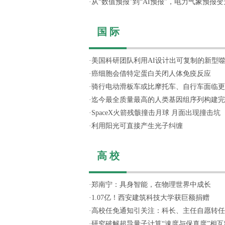
·
从“数值预报”到“AI预报”，电力气象预报变天
国 际
·
美国科研团队利用AI设计出可复制的新型
·
癌细胞会借特定蛋白关闭人体免疫反应
·
骑行电动滑板车或比摩托车、自行车面临更
·
迄今最全质量最高的人类基因组序列构建完
·
SpaceX火箭残骸撞击月球 月面出现撞击坑
·
利用阳光可直接产生光子纠缠
高 校
·
郑南宁：具身智能，在物理世界中成长
·
1.07亿！西安建筑科技大学获巨额捐赠
·
高校任免通知引关注：科长、主任自愿转任思
·
研究破解超导量子计算“速度与保真度”相互制