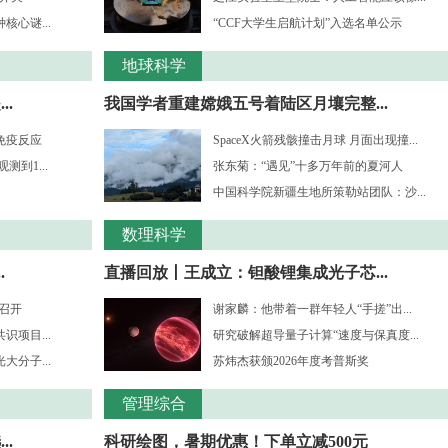
心谜...
“CCF大学生启航计划”入选名单公示
地球科学
.
我国学者重建嫦娥五号着陆区月壤完整...
免疫反应
SpaceX火箭残骸撞击月球 月面出现撞...
到1...
张东菊：“遇见”十多万年前的夏河人
中国科学院新疆生地所策勒站团队：沙...
数理科学
.
直播回放丨王成立：钽酸锂集成光子芯...
”召开
谢家麟：他带着一群年轻人“手搓”出...
项目...
研究破解超导量子计算“速度与保真度...
分子...
苏炜杰获颁2026年度考普斯奖
管理综合
..
科研绘图，暑期优惠！下单立减500元