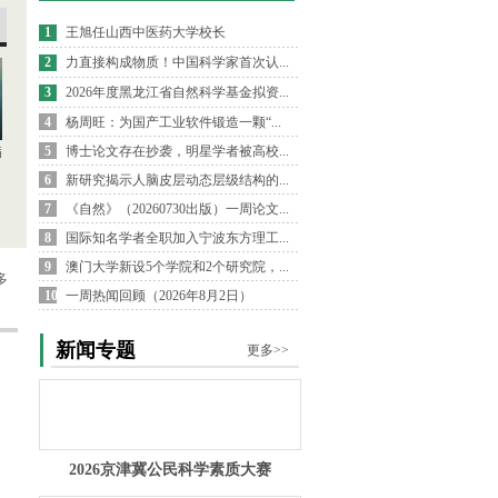
1
王旭任山西中医药大学校长
2
力直接构成物质！中国科学家首次认...
3
2026年度黑龙江省自然科学基金拟资...
4
杨周旺：为国产工业软件锻造一颗“...
5
博士论文存在抄袭，明星学者被高校...
病
6
新研究揭示人脑皮层动态层级结构的...
7
《自然》（20260730出版）一周论文...
8
国际知名学者全职加入宁波东方理工...
9
澳门大学新设5个学院和2个研究院，...
多
10
一周热闻回顾（2026年8月2日）
新闻专题
更多>>
2026京津冀公民科学素质大赛