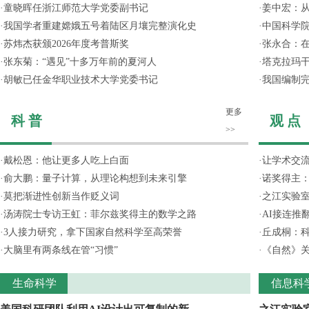
·
童晓晖任浙江师范大学党委副书记
·
姜中宏：从
·
我国学者重建嫦娥五号着陆区月壤完整演化史
·
中国科学院
·
苏炜杰获颁2026年度考普斯奖
·
张永合：在
·
张东菊：“遇见”十多万年前的夏河人
·
塔克拉玛
·
胡敏已任金华职业技术大学党委书记
·
我国编制完
更多
科 普
观 点
>>
·
戴松恩：他让更多人吃上白面
·
让学术交流
·
俞大鹏：量子计算，从理论构想到未来引擎
·
诺奖得主
·
莫把渐进性创新当作贬义词
·
之江实验
·
汤涛院士专访王虹：菲尔兹奖得主的数学之路
·
AI接连推
·
3人接力研究，拿下国家自然科学至高荣誉
·
丘成桐：
·
大脑里有两条线在管“习惯”
·
《自然》关
生命科学
信息科