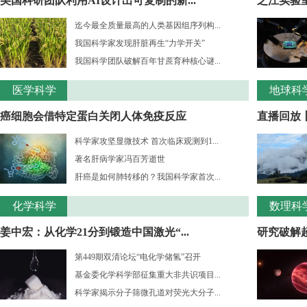
美国科研团队利用AI设计出可复制的新...
之江实验室
迄今最全质量最高的人类基因组序列构...
我国科学家发现肝脏再生“力学开关”
我国科学团队破解百年甘蔗育种核心谜...
医学科学
地球科
癌细胞会借特定蛋白关闭人体免疫反应
直播回放
科学家攻坚显微技术 首次临床观测到1...
著名肝病学家冯百芳逝世
肝癌是如何肺转移的？我国科学家首次...
化学科学
数理科
姜中宏：从化学21分到锻造中国激光“...
研究破解超
第449期双清论坛“电化学储氢”召开
基金委化学科学部征集重大非共识项目...
科学家揭示分子筛微孔道对荧光大分子...