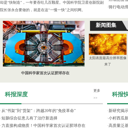
却是“快制造”，一年要吞吐几百颗星。中国科学院卫星创新院副
·
骑行电动
院长张永合要做的，就是在这“一慢一快”之间织网。
新闻图集
太阳表面最高分辨率图像
来了
中国科学家首次认证胶球存在
更多
科报深度
科报
>>
·
从“书架”到“货架”：跨越20年的“免疫革命”
·
新研究揭
·
短肠综合征患儿有了治疗新选择
·
小籽西瓜
·
力直接构成物质！中国科学家首次认证胶球存在
·
高质量泛