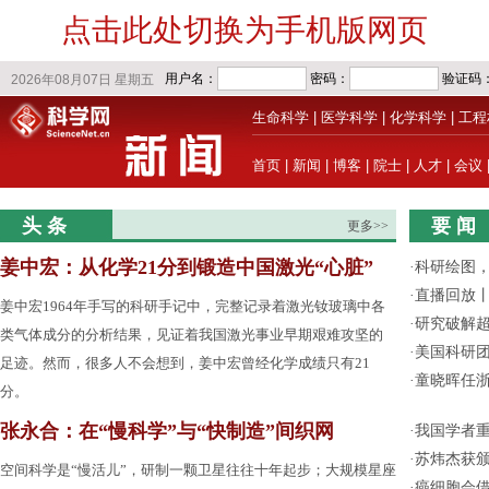
点击此处切换为手机版网页
生命科学
|
医学科学
|
化学科学
|
工程
首页
|
新闻
|
博客
|
院士
|
人才
|
会议
头 条
要 闻
更多>>
姜中宏：从化学21分到锻造中国激光“心脏”
·
科研绘图，
·
直播回放
姜中宏1964年手写的科研手记中，完整记录着激光钕玻璃中各
·
研究破解超
类气体成分的分析结果，见证着我国激光事业早期艰难攻坚的
·
美国科研团
足迹。然而，很多人不会想到，姜中宏曾经化学成绩只有21
·
童晓晖任
分。
张永合：在“慢科学”与“快制造”间织网
·
我国学者
·
苏炜杰获颁
空间科学是“慢活儿”，研制一颗卫星往往十年起步；大规模星座
·
癌细胞会