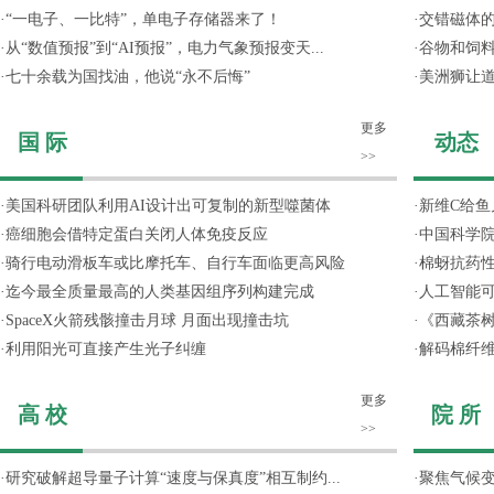
·
“一电子、一比特”，单电子存储器来了！
·
交错磁体
·
从“数值预报”到“AI预报”，电力气象预报变天...
·
谷物和饲
·
七十余载为国找油，他说“永不后悔”
·
美洲狮让
更多
国 际
动态
>>
·
美国科研团队利用AI设计出可复制的新型噬菌体
·
新维C给鱼
·
癌细胞会借特定蛋白关闭人体免疫反应
·
中国科学院
·
骑行电动滑板车或比摩托车、自行车面临更高风险
·
棉蚜抗药
·
迄今最全质量最高的人类基因组序列构建完成
·
人工智能
·
SpaceX火箭残骸撞击月球 月面出现撞击坑
·
《西藏茶
·
利用阳光可直接产生光子纠缠
·
解码棉纤维
更多
高 校
院 所
>>
·
研究破解超导量子计算“速度与保真度”相互制约...
·
聚焦气候变