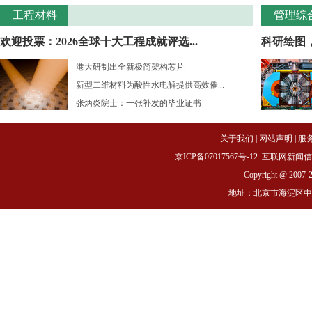
工程材料
管理综
欢迎投票：2026全球十大工程成就评选...
科研绘图
港大研制出全新极简架构芯片
新型二维材料为酸性水电解提供高效催...
张炳炎院士：一张补发的毕业证书
关于我们
|
网站声明
|
服
京ICP备07017567号-12
互联网新闻信息服务
Copyright @ 2007-
地址：北京市海淀区中关村