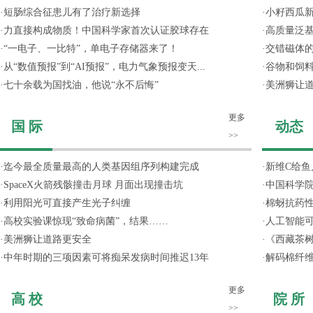
·
短肠综合征患儿有了治疗新选择
·
小籽西瓜
·
力直接构成物质！中国科学家首次认证胶球存在
·
高质量泛
·
“一电子、一比特”，单电子存储器来了！
·
交错磁体
·
从“数值预报”到“AI预报”，电力气象预报变天...
·
谷物和饲
·
七十余载为国找油，他说“永不后悔”
·
美洲狮让
更多
国 际
动态
>>
·
迄今最全质量最高的人类基因组序列构建完成
·
新维C给鱼
·
SpaceX火箭残骸撞击月球 月面出现撞击坑
·
中国科学院
·
利用阳光可直接产生光子纠缠
·
棉蚜抗药
·
高校实验课惊现“致命病菌”，结果……
·
人工智能
·
美洲狮让道路更安全
·
《西藏茶
·
中年时期的三项因素可将痴呆发病时间推迟13年
·
解码棉纤维
更多
高 校
院 所
>>