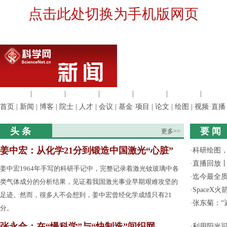
点击此处切换为手机版网页
生命科学
|
医学科学
|
化学科学
|
工程材料
|
信息科学
|
地球科学
|
数理科
首页
|
新闻
|
博客
|
院士
|
人才
|
会议
|
基金·项目
|
论文
|
绘图
|
视频·直播
头 条
要 闻
更多>>
姜中宏：从化学21分到锻造中国激光“心脏”
·
科研绘图，
·
直播回放
姜中宏1964年手写的科研手记中，完整记录着激光钕玻璃中各
·
迄今最全
类气体成分的分析结果，见证着我国激光事业早期艰难攻坚的
·
Space
足迹。然而，很多人不会想到，姜中宏曾经化学成绩只有21
·
张东菊：“
分。
张永合：在“慢科学”与“快制造”间织网
·
利用阳光