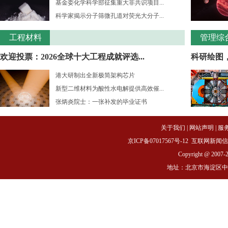
基金委化学科学部征集重大非共识项目...
科学家揭示分子筛微孔道对荧光大分子...
工程材料
管理综
欢迎投票：2026全球十大工程成就评选...
科研绘图
港大研制出全新极简架构芯片
新型二维材料为酸性水电解提供高效催...
张炳炎院士：一张补发的毕业证书
关于我们
|
网站声明
|
服
京ICP备07017567号-12
互联网新闻信息服务
Copyright @ 2007-
地址：北京市海淀区中关村