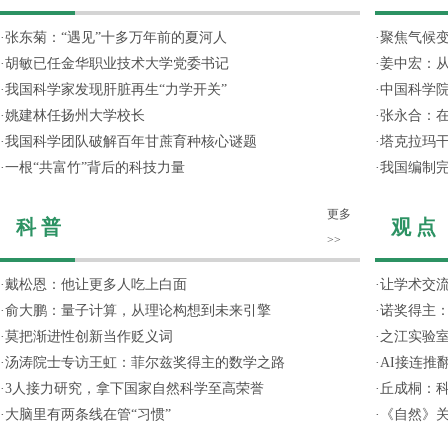
·
张东菊：“遇见”十多万年前的夏河人
·
聚焦气候变
·
胡敏已任金华职业技术大学党委书记
·
姜中宏：从
·
我国科学家发现肝脏再生“力学开关”
·
中国科学院
·
姚建林任扬州大学校长
·
张永合：在
·
我国科学团队破解百年甘蔗育种核心谜题
·
塔克拉玛
·
一根“共富竹”背后的科技力量
·
我国编制完
更多
科 普
观 点
>>
·
戴松恩：他让更多人吃上白面
·
让学术交流
·
俞大鹏：量子计算，从理论构想到未来引擎
·
诺奖得主
·
莫把渐进性创新当作贬义词
·
之江实验
·
汤涛院士专访王虹：菲尔兹奖得主的数学之路
·
AI接连推
·
3人接力研究，拿下国家自然科学至高荣誉
·
丘成桐：
·
大脑里有两条线在管“习惯”
·
《自然》关