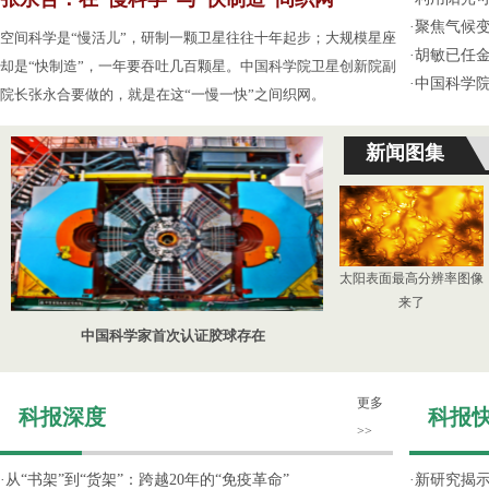
·
聚焦气候变
空间科学是“慢活儿”，研制一颗卫星往往十年起步；大规模星座
·
胡敏已任
却是“快制造”，一年要吞吐几百颗星。中国科学院卫星创新院副
·
中国科学
院长张永合要做的，就是在这“一慢一快”之间织网。
新闻图集
太阳表面最高分辨率图像
来了
中国科学家首次认证胶球存在
更多
科报深度
科报
>>
·
从“书架”到“货架”：跨越20年的“免疫革命”
·
新研究揭