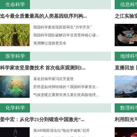
生命科学
信息科
迄今最全质量最高的人类基因组序列构...
之江实验室
我国科学家发现肝脏再生“力学开关”
我国科学团队破解百年甘蔗育种核心谜...
美洲狮让道路更安全
医学科学
地球科
科学家攻坚显微技术 首次临床观测到1...
直播回放
著名肝病学家冯百芳逝世
肝癌是如何肺转移的？我国科学家首次...
气候变暖正重塑非洲儿童疟疾风险地理...
化学科学
数理科
姜中宏：从化学21分到锻造中国激光“...
利用阳光
第449期双清论坛“电化学储氢”召开