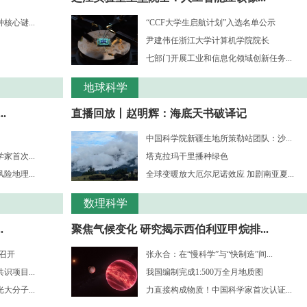
心谜...
“CCF大学生启航计划”入选名单公示
尹建伟任浙江大学计算机学院院长
七部门开展工业和信息化领域创新任务...
地球科学
.
直播回放丨赵明辉：海底天书破译记
中国科学院新疆生地所策勒站团队：沙...
首次...
塔克拉玛干里播种绿色
地理...
全球变暖放大厄尔尼诺效应 加剧南亚夏...
数理科学
.
聚焦气候变化 研究揭示西伯利亚甲烷排...
”召开
张永合：在“慢科学”与“快制造”间...
项目...
我国编制完成1:500万全月地质图
分子...
力直接构成物质！中国科学家首次认证...