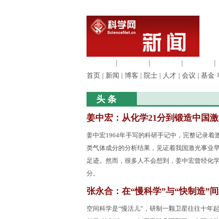
生命科学
|
医学科学
|
化学科学
|
工程材料
|
首页
|
新闻
|
博客
|
院士
|
人才
|
会议
|
基金·
头 条
姜中宏：从化学21分到锻造中国激
姜中宏1964年手写的科研手记中，完整记录着
类气体成分的分析结果，见证着我国激光事业
足迹。然而，很多人不会想到，姜中宏曾经化学
分。
张永合：在“慢科学”与“快制造”
空间科学是“慢活儿”，研制一颗卫星往往十年