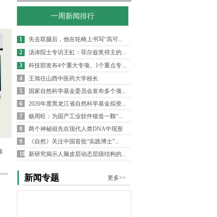
一周新闻排行
1
失去双腿后，他在轮椅上书写“高可...
2
汤涛院士专访王虹：菲尔兹奖得主的...
3
科技部发布4个重大专项、1个重点专...
4
王旭任山西中医药大学校长
5
国家自然科学基金委员会发布多个项...
病
6
2026年度黑龙江省自然科学基金拟资...
7
杨周旺：为国产工业软件锻造一颗“...
8
两个神秘祖先在现代人类DNA中现形
9
《自然》关注中国首批“实践博士”...
多
10
新研究揭示人脑皮层动态层级结构的...
新闻专题
更多>>