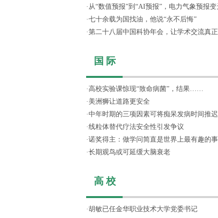
·
从“数值预报”到“AI预报”，电力气象预报变天
·
七十余载为国找油，他说“永不后悔”
·
第二十八届中国科协年会，让学术交流真正“活
国 际
·
高校实验课惊现“致命病菌”，结果……
·
美洲狮让道路更安全
·
中年时期的三项因素可将痴呆发病时间推迟
·
线粒体替代疗法安全性引发争议
·
诺奖得主：做学问简直是世界上最有趣的事
·
长期观鸟或可延缓大脑衰老
高 校
·
胡敏已任金华职业技术大学党委书记