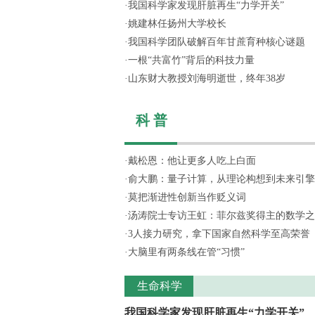
·
我国科学家发现肝脏再生“力学开关”
·
姚建林任扬州大学校长
·
我国科学团队破解百年甘蔗育种核心谜题
·
一根“共富竹”背后的科技力量
·
山东财大教授刘海明逝世，终年38岁
科 普
·
戴松恩：他让更多人吃上白面
·
俞大鹏：量子计算，从理论构想到未来引擎
·
莫把渐进性创新当作贬义词
·
汤涛院士专访王虹：菲尔兹奖得主的数学之
·
3人接力研究，拿下国家自然科学至高荣誉
·
大脑里有两条线在管“习惯”
生命科学
我国科学家发现肝脏再生“力学开关”