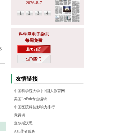
2026-8-7
1
2
3
4
科学网电子杂志
每周免费
多
友情链接
中国科学院大学
|
中国人教育网
美国LetPub专业编辑
中国医院科技影响力排行
意得辑
查尔斯沃思
AJE作者服务