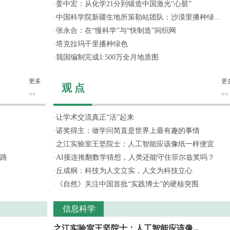
·
姜中宏：从化学21分到锻造中国激光“心脏”
·
中国科学院新疆生地所策勒站团队：沙漠里播种绿...
·
张永合：在“慢科学”与“快制造”间织网
·
塔克拉玛干里播种绿色
·
我国编制完成1:500万全月地质图
更多
更
观 点
>>
>>
·
让学术交流真正“活”起来
·
诺奖得主：做学问简直是世界上最有趣的事情
·
之江实验室王坚院士：人工智能应该像纸一样便宜
路
·
AI接连推翻数学猜想，人类还能守住菲尔兹奖吗？
·
丘成桐：科技为人文立实，人文为科技立心
·
《自然》关注中国首批“实践博士”的硬核突围
信息科学
之江实验室王坚院士：人工智能应该像...