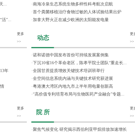
...
·
南海冷泉生态系统生物多样性科考航次启航
·
首个粪菌移植治疗食物过敏的人体试验结果出炉
”...
·
加拿大野火正在减少欧洲的太阳能发电量
更多
更
动态
>>
>>
·
诺和诺德中国发布首份可持续发展案例集
·
下沉10省16个革命老区，陈孝平院士团队“重走长...
13年
·
全国甘蔗提质增效关键技术培训班举行
·
全空间信息系统内涵与关键技术研究获进展
情
·
粤港澳大湾区内地九市上半年用电量创新高
·
“高价值专利培育布局与生物医药产业融合”专题...
更多
更
院 所
>>
>>
·
聚焦气候变化 研究揭示西伯利亚甲烷排放加速增长