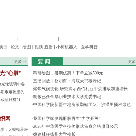
信息科学
|
地球科学
|
数理科学
|
管理综合
项目
|
论文
|
绘图
|
视频·直播
|
小柯机器人
|
医学科普
要 闻
更多>>
更多
光“心脏”
·
科研绘图，暑期优惠！下单立减500元
·
直播回放丨赵明辉：海底天书破译记
激光钕玻璃中各
·
聚焦气候变化 研究揭示西伯利亚甲烷排放加速增长
早期艰难攻坚的
·
胡敏已任金华职业技术大学党委书记
成绩只有21
·
中国科学院新疆生地所策勒站团队：沙漠里播种绿色
间织网
·
我国科学家发现肝脏再生“力学开关”
·
2026年中华医学科技奖形式审查合格项目公示
起步；大规模星座
·
姚建林任扬州大学校长