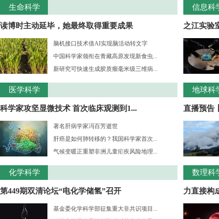
生命科学
信息科
读博时主动延毕，她最终取得重要成果
之江实验室
脑机接口技术借AI实现脑活动转文字
中国科学家领衔在青藏高原发现新食虫...
新研究可快速生成胶质瘤毫米级三维病...
医学科学
地球科
科学家攻坚显微技术 首次临床观测到1...
直播预告
著名肝病学家冯百芳逝世
肝癌是如何肺转移的？我国科学家首次...
气候变暖正重塑非洲儿童疟疾风险地理...
化学科学
数理科
第449期双清论坛“电化学储氢”召开
力直接构成
基金委化学科学部征集重大非共识项目...