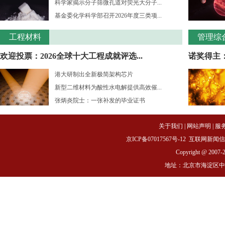
科学家揭示分子筛微孔道对荧光大分子...
基金委化学科学部召开2026年度三类项...
工程材料
管理综
欢迎投票：2026全球十大工程成就评选...
诺奖得主：
港大研制出全新极简架构芯片
新型二维材料为酸性水电解提供高效催...
张炳炎院士：一张补发的毕业证书
关于我们
|
网站声明
|
服
京ICP备07017567号-12
互联网新闻信息服务
Copyright @ 2007-
地址：北京市海淀区中关村