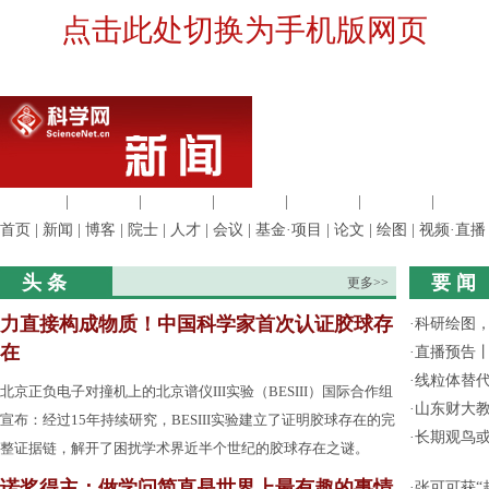
点击此处切换为手机版网页
生命科学
|
医学科学
|
化学科学
|
工程材料
|
信息科学
|
地球科学
|
数理科
首页
|
新闻
|
博客
|
院士
|
人才
|
会议
|
基金·项目
|
论文
|
绘图
|
视频·直播
头 条
要 闻
更多>>
力直接构成物质！中国科学家首次认证胶球存
·
科研绘图，
在
·
直播预告
·
线粒体替
北京正负电子对撞机上的北京谱仪III实验（BESIII）国际合作组
·
山东财大教
宣布：经过15年持续研究，BESIII实验建立了证明胶球存在的完
·
长期观鸟
整证据链，解开了困扰学术界近半个世纪的胶球存在之谜。
诺奖得主：做学问简直是世界上最有趣的事情
·
张可可获“