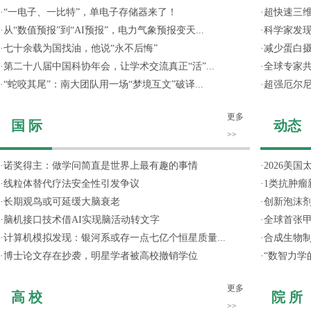
·
“一电子、一比特”，单电子存储器来了！
·
超快速三维
·
从“数值预报”到“AI预报”，电力气象预报变天...
·
科学家发
·
七十余载为国找油，他说“永不后悔”
·
减少蛋白
·
第二十八届中国科协年会，让学术交流真正“活”...
·
全球专家共
·
“蛇咬其尾”：南大团队用一场“梦境互文”破译...
·
超强厄尔尼
更多
国 际
动态
>>
·
诺奖得主：做学问简直是世界上最有趣的事情
·
2026美国
·
线粒体替代疗法安全性引发争议
·
1类抗肿瘤
·
长期观鸟或可延缓大脑衰老
·
创新泡沫
·
脑机接口技术借AI实现脑活动转文字
·
全球首张甲
·
计算机模拟发现：银河系或存一点七亿个恒星质量...
·
合成生物制
·
博士论文存在抄袭，明星学者被高校撤销学位
·
“数智力学
更多
高 校
院 所
>>