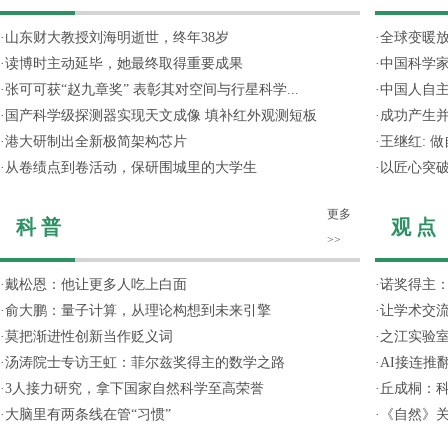
·
山东财大教授刘海明逝世，终年38岁
·
全球变暖放
·
读博时主动延毕，她最终取得重要成果
·
中国科学
·
张可可获“赵九章奖” 表彰其对空间与行星科学...
·
中国人自主
·
国产科学级探测器实现天文成像 填补红外观测短板
·
成功产生并
·
港大研制出全新极简架构芯片
·
王继红: 
·
从卷绩点到卷活动，保研围城里的大学生
·
以匠心突
更多
科 普
观 点
>>
·
戴松恩：他让更多人吃上白面
·
诺奖得主
·
俞大鹏：量子计算，从理论构想到未来引擎
·
让学术交流
·
莫把渐进性创新当作贬义词
·
之江实验
·
汤涛院士专访王虹：菲尔兹奖得主的数学之路
·
AI接连推
·
3人接力研究，拿下国家自然科学至高荣誉
·
丘成桐：
·
大脑里有两条线在管“习惯”
·
《自然》关