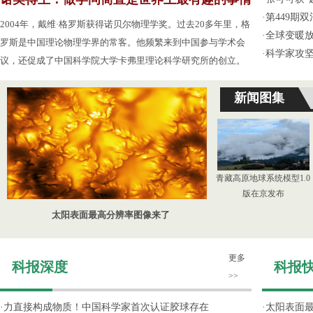
·
第449期
2004年，戴维·格罗斯获得诺贝尔物理学奖。过去20多年里，格
·
全球变暖放
罗斯是中国理论物理学界的常客。他频繁来到中国参与学术会
·
科学家攻坚
议，还促成了中国科学院大学卡弗里理论科学研究所的创立。
新闻图集
青藏高原地球系统模型1.0
版在京发布
太阳表面最高分辨率图像来了
更多
科报深度
科报
>>
·
力直接构成物质！中国科学家首次认证胶球存在
·
太阳表面