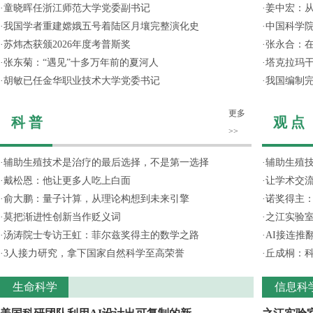
·
童晓晖任浙江师范大学党委副书记
·
姜中宏：从
·
我国学者重建嫦娥五号着陆区月壤完整演化史
·
中国科学院
·
苏炜杰获颁2026年度考普斯奖
·
张永合：在
·
张东菊：“遇见”十多万年前的夏河人
·
塔克拉玛
·
胡敏已任金华职业技术大学党委书记
·
我国编制完
更多
科 普
观 点
>>
·
辅助生殖技术是治疗的最后选择，不是第一选择
·
辅助生殖
·
戴松恩：他让更多人吃上白面
·
让学术交流
·
俞大鹏：量子计算，从理论构想到未来引擎
·
诺奖得主
·
莫把渐进性创新当作贬义词
·
之江实验
·
汤涛院士专访王虹：菲尔兹奖得主的数学之路
·
AI接连推
·
3人接力研究，拿下国家自然科学至高荣誉
·
丘成桐：
生命科学
信息科