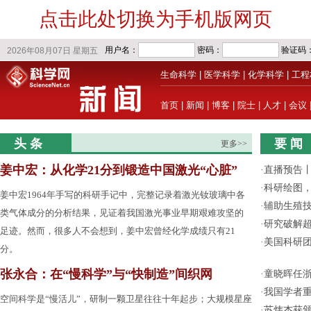
点击此处切换为手机版网页
生命科学
|
医学科学
|
化学科学
|
工程
首页
|
新闻
|
博客
|
院士
|
人才
|
会议
头 条
要 闻
更多>>
姜中宏：从化学21分到锻造中国激光“心脏”
·
直播预告
·
科研绘图，
姜中宏1964年手写的科研手记中，完整记录着激光钕玻璃中各
·
辅助生殖
类气体成分的分析结果，见证着我国激光事业早期艰难攻坚的
·
研究破解超
足迹。然而，很多人不会想到，姜中宏曾经化学成绩只有21
·
美国科研团
分。
张永合：在“慢科学”与“快制造”间织网
·
童晓晖任
·
我国学者
空间科学是“慢活儿”，研制一颗卫星往往十年起步；大规模星座
·
苏炜杰获颁