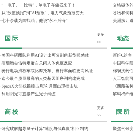
·
“一电子、一比特”，单电子存储器来了！
·
交错磁体
·
从“数值预报”到“AI预报”，电力气象预报变天...
·
谷物和饲
·
七十余载为国找油，他说“永不后悔”
·
美洲狮让
更多
国 际
动态
>>
·
美国科研团队利用AI设计出可复制的新型噬菌体
·
新维C给鱼
·
癌细胞会借特定蛋白关闭人体免疫反应
·
中国科学院
·
骑行电动滑板车或比摩托车、自行车面临更高风险
·
棉蚜抗药
·
迄今最全质量最高的人类基因组序列构建完成
·
人工智能
·
SpaceX火箭残骸撞击月球 月面出现撞击坑
·
《西藏茶
·
利用阳光可直接产生光子纠缠
·
解码棉纤维
更多
高 校
院 所
>>
·
研究破解超导量子计算“速度与保真度”相互制约...
·
聚焦气候变