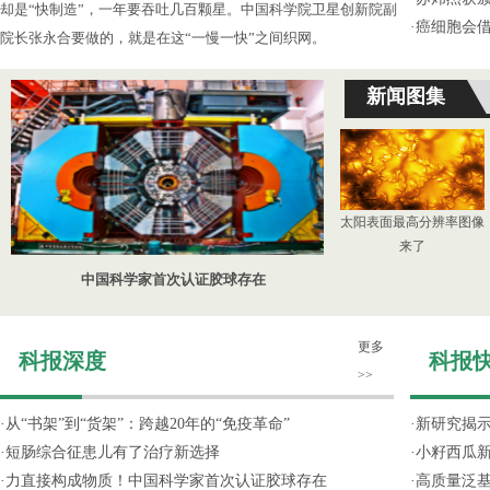
却是“快制造”，一年要吞吐几百颗星。中国科学院卫星创新院副
·
癌细胞会
院长张永合要做的，就是在这“一慢一快”之间织网。
新闻图集
太阳表面最高分辨率图像
来了
中国科学家首次认证胶球存在
更多
科报深度
科报
>>
·
从“书架”到“货架”：跨越20年的“免疫革命”
·
新研究揭
·
短肠综合征患儿有了治疗新选择
·
小籽西瓜
·
力直接构成物质！中国科学家首次认证胶球存在
·
高质量泛