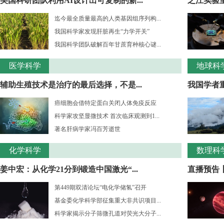
美国科研团队利用AI设计出可复制的新...
之江实验室
迄今最全质量最高的人类基因组序列构...
我国科学家发现肝脏再生“力学开关”
我国科学团队破解百年甘蔗育种核心谜...
医学科学
地球科
辅助生殖技术是治疗的最后选择，不是...
我国学者重
癌细胞会借特定蛋白关闭人体免疫反应
科学家攻坚显微技术 首次临床观测到1...
著名肝病学家冯百芳逝世
化学科学
数理科
姜中宏：从化学21分到锻造中国激光“...
直播预告丨
第449期双清论坛“电化学储氢”召开
基金委化学科学部征集重大非共识项目...
科学家揭示分子筛微孔道对荧光大分子...