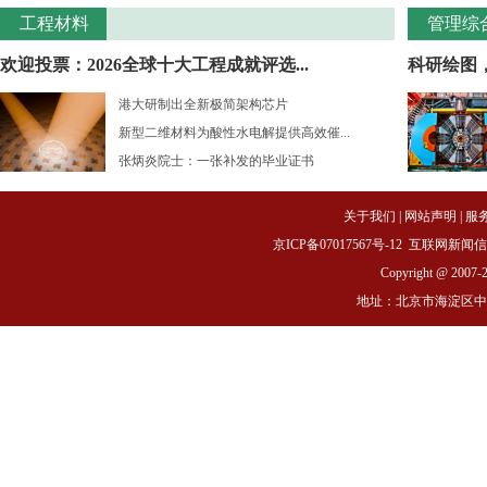
工程材料
管理综
欢迎投票：2026全球十大工程成就评选...
科研绘图
港大研制出全新极简架构芯片
新型二维材料为酸性水电解提供高效催...
张炳炎院士：一张补发的毕业证书
关于我们
|
网站声明
|
服
京ICP备07017567号-12
互联网新闻信息服务
Copyright @ 2007-
地址：北京市海淀区中关村