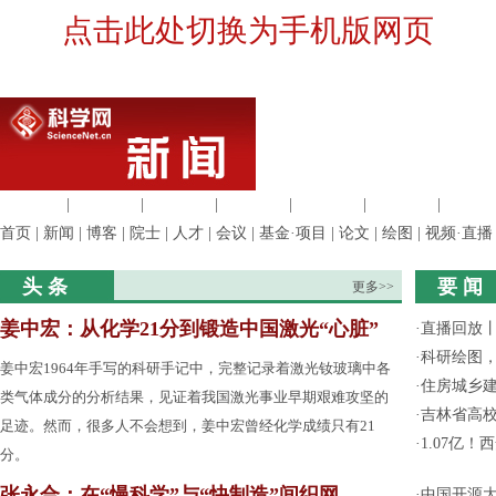
点击此处切换为手机版网页
生命科学
|
医学科学
|
化学科学
|
工程材料
|
信息科学
|
地球科学
|
数理科
首页
|
新闻
|
博客
|
院士
|
人才
|
会议
|
基金·项目
|
论文
|
绘图
|
视频·直播
头 条
要 闻
更多>>
姜中宏：从化学21分到锻造中国激光“心脏”
·
直播回放
·
科研绘图，
姜中宏1964年手写的科研手记中，完整记录着激光钕玻璃中各
·
住房城乡
类气体成分的分析结果，见证着我国激光事业早期艰难攻坚的
·
吉林省高
足迹。然而，很多人不会想到，姜中宏曾经化学成绩只有21
·
1.07亿
分。
张永合：在“慢科学”与“快制造”间织网
·
中国开源大