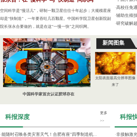
·
高校任免通
空间科学是“慢活儿”，研制一颗卫星往往十年起步；大规模星座
·
辅助生殖
却是“快制造”，一年要吞吐几百颗星。中国科学院卫星创新院副
·
研究破解超
院长张永合要做的，就是在这“一慢一快”之间织网。
新闻图集
太阳表面最高分辨率图像
来了
中国科学家首次认证胶球存在
更多
科报深度
科报
>>
·
能随时召唤各类灾害天气！合肥有座“四季制造机...
·
非接触激光