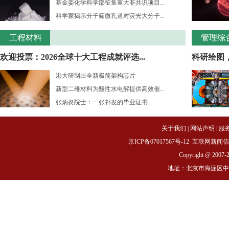
基金委化学科学部征集重大非共识项目...
科学家揭示分子筛微孔道对荧光大分子...
工程材料
管理综
欢迎投票：2026全球十大工程成就评选...
科研绘图
港大研制出全新极简架构芯片
新型二维材料为酸性水电解提供高效催...
张炳炎院士：一张补发的毕业证书
关于我们
|
网站声明
|
服
京ICP备07017567号-12
互联网新闻信息服务
Copyright @ 2007-
地址：北京市海淀区中关村