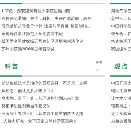
·
1.07亿！西安建筑科技大学获巨额捐赠
·
聚焦气候变
·
高校任免通知引关注：科长、主任自愿辞职，转任...
·
姜中宏：从
·
研究破解超导量子计算“速度与保真度”相互制约...
·
中国科学院
·
童晓晖任浙江师范大学党委副书记
·
张永合：在
·
我国学者重建嫦娥五号着陆区月壤完整演化史
·
塔克拉玛
·
苏炜杰获颁2026年度考普斯奖
·
我国编制完
更多
科 普
观 点
>>
·
辅助生殖技术是治疗的最后选择，不是第一选择
·
中国开源大
·
戴松恩：他让更多人吃上白面
·
辅助生殖
·
俞大鹏：量子计算，从理论构想到未来引擎
·
让学术交流
·
莫把渐进性创新当作贬义词
·
诺奖得主
·
汤涛院士专访王虹：菲尔兹奖得主的数学之路
·
之江实验
·
3人接力研究，拿下国家自然科学至高荣誉
·
AI接连推