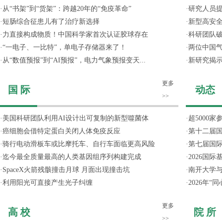
·
从“书架”到“货架”：跨越20年的“免疫革命”
·
研究人员提
·
短肠综合征患儿有了治疗新选择
·
新型高安全
·
力直接构成物质！中国科学家首次认证胶球存在
·
科研团队破
·
“一电子、一比特”，单电子存储器来了！
·
两位中国气
·
从“数值预报”到“AI预报”，电力气象预报变天...
·
新研究揭
更多
国 际
动态
>>
·
美国科研团队利用AI设计出可复制的新型噬菌体
·
超5000
·
癌细胞会借特定蛋白关闭人体免疫反应
·
第十二届
·
骑行电动滑板车或比摩托车、自行车面临更高风险
·
第七届国
·
迄今最全质量最高的人类基因组序列构建完成
·
2026国
·
SpaceX火箭残骸撞击月球 月面出现撞击坑
·
南开大学
·
利用阳光可直接产生光子纠缠
·
2026年
更多
高 校
院 所
>>