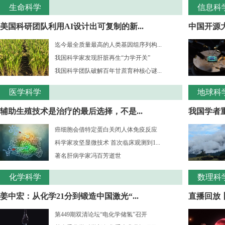
生命科学
信息科
美国科研团队利用AI设计出可复制的新...
中国开源大
迄今最全质量最高的人类基因组序列构...
我国科学家发现肝脏再生“力学开关”
我国科学团队破解百年甘蔗育种核心谜...
医学科学
地球科
辅助生殖技术是治疗的最后选择，不是...
我国学者重
癌细胞会借特定蛋白关闭人体免疫反应
科学家攻坚显微技术 首次临床观测到1...
著名肝病学家冯百芳逝世
化学科学
数理科
姜中宏：从化学21分到锻造中国激光“...
直播回放丨
第449期双清论坛“电化学储氢”召开