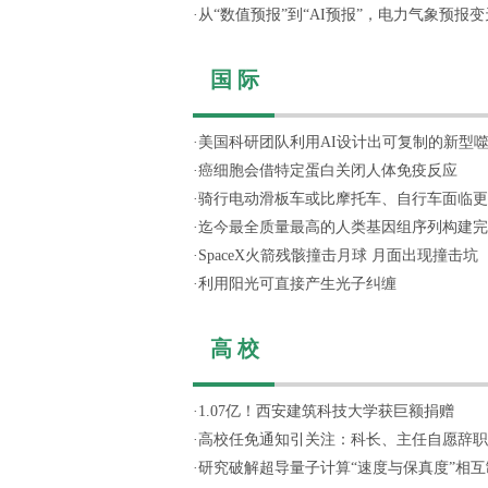
·
从“数值预报”到“AI预报”，电力气象预报变天
国 际
·
美国科研团队利用AI设计出可复制的新型
·
癌细胞会借特定蛋白关闭人体免疫反应
·
骑行电动滑板车或比摩托车、自行车面临更
·
迄今最全质量最高的人类基因组序列构建完
·
SpaceX火箭残骸撞击月球 月面出现撞击坑
·
利用阳光可直接产生光子纠缠
高 校
·
1.07亿！西安建筑科技大学获巨额捐赠
·
高校任免通知引关注：科长、主任自愿辞职，
·
研究破解超导量子计算“速度与保真度”相互制