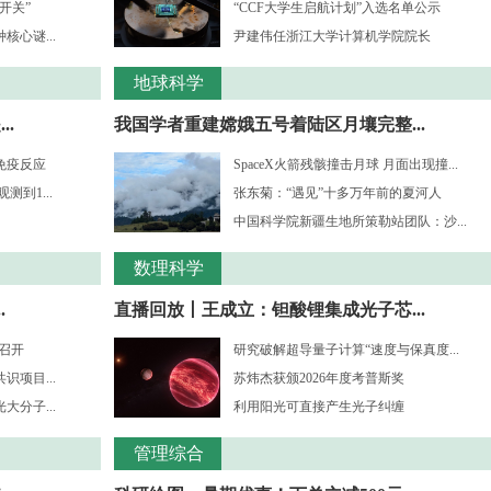
开关”
“CCF大学生启航计划”入选名单公示
心谜...
尹建伟任浙江大学计算机学院院长
地球科学
.
我国学者重建嫦娥五号着陆区月壤完整...
免疫反应
SpaceX火箭残骸撞击月球 月面出现撞...
到1...
张东菊：“遇见”十多万年前的夏河人
中国科学院新疆生地所策勒站团队：沙...
数理科学
.
直播回放丨王成立：钽酸锂集成光子芯...
”召开
研究破解超导量子计算“速度与保真度...
项目...
苏炜杰获颁2026年度考普斯奖
分子...
利用阳光可直接产生光子纠缠
管理综合