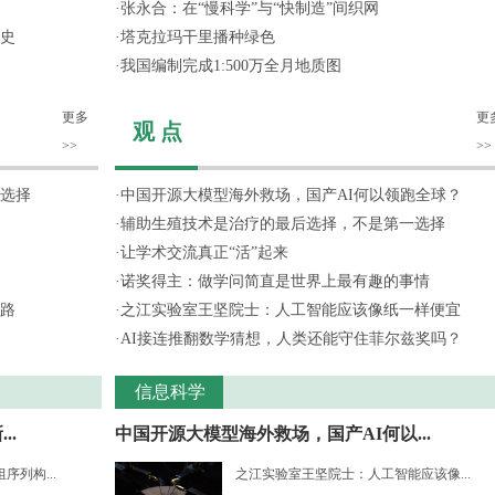
·
张永合：在“慢科学”与“快制造”间织网
史
·
塔克拉玛干里播种绿色
·
我国编制完成1:500万全月地质图
更多
更
观 点
>>
>>
选择
·
中国开源大模型海外救场，国产AI何以领跑全球？
·
辅助生殖技术是治疗的最后选择，不是第一选择
·
让学术交流真正“活”起来
·
诺奖得主：做学问简直是世界上最有趣的事情
路
·
之江实验室王坚院士：人工智能应该像纸一样便宜
·
AI接连推翻数学猜想，人类还能守住菲尔兹奖吗？
信息科学
..
中国开源大模型海外救场，国产AI何以...
列构...
之江实验室王坚院士：人工智能应该像...