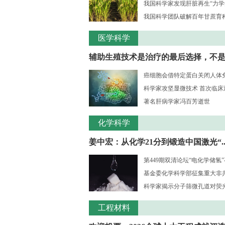
我国科学家发现肝脏再生“力学
我国科学团队破解百年甘蔗育种核
医学科学
辅助生殖技术是治疗的最后选择，不是..
癌细胞会借特定蛋白关闭人体
科学家攻坚显微技术 首次临床观测
著名肝病学家冯百芳逝世
化学科学
姜中宏：从化学21分到锻造中国激光“..
第449期双清论坛“电化学储氢
基金委化学科学部征集重大非共识
科学家揭示分子筛微孔道对荧光大
工程材料