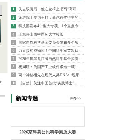
1
失去双腿后，他在轮椅上书写“高可...
2
汤涛院士专访王虹：菲尔兹奖得主的...
3
科技部发布4个重大专项、1个重点专...
4
王旭任山西中医药大学校长
5
国家自然科学基金委员会发布多个项...
病
6
力直接构成物质！中国科学家首次认...
7
2026年度黑龙江省自然科学基金拟资...
8
杨周旺：为国产工业软件锻造一颗“...
9
两个神秘祖先在现代人类DNA中现形
多
10
《自然》关注中国首批“实践博士”...
新闻专题
更多>>
2026京津冀公民科学素质大赛