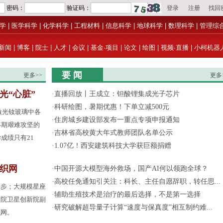
学
|
医学科学
|
化学科学
|
工程材料
|
信息科学
|
地球科学
|
数理科学
|
管理综
新闻
|
博客
|
院士
|
人才
|
会议
|
基金·项目
|
论文
|
绘图
|
视频·直播
|
小柯机器
要 闻
更多>>
更多
光“心脏”
·
直播回放丨王成立：钽酸锂集成光子芯片
·
科研绘图，暑期优惠！下单立减500元
激光钕玻璃中各
·
住房城乡建设部发布一重点专项申报通知
早期艰难攻坚的
·
吉林省高校黄大年式教师团队名单公示
成绩只有21
·
1.07亿！西安建筑科技大学获巨额捐赠
间织网
·
中国开源大模型海外救场，国产AI何以领跑全球？
·
高校任免通知引关注：科长、主任自愿辞职，转任思...
起步；大规模星座
·
辅助生殖技术是治疗的最后选择，不是第一选择
学院卫星创新院副
·
研究破解超导量子计算“速度与保真度”相互制约难...
织网。