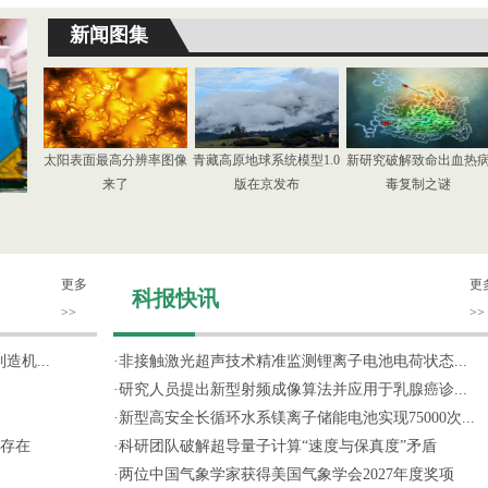
新闻图集
太阳表面最高分辨率图像
青藏高原地球系统模型1.0
新研究破解致命出血热
来了
版在京发布
毒复制之谜
更多
更
科报快讯
>>
>>
机...
·
非接触激光超声技术精准监测锂离子电池电荷状态...
·
研究人员提出新型射频成像算法并应用于乳腺癌诊...
·
新型高安全长循环水系镁离子储能电池实现75000次...
存在
·
科研团队破解超导量子计算“速度与保真度”矛盾
·
两位中国气象学家获得美国气象学会2027年度奖项