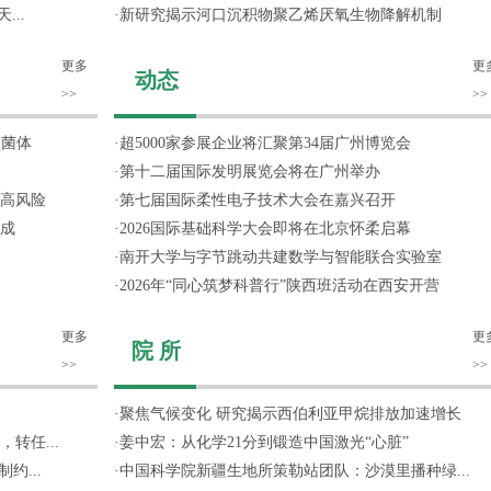
...
·
新研究揭示河口沉积物聚乙烯厌氧生物降解机制
更多
更
动态
>>
>>
噬菌体
·
超5000家参展企业将汇聚第34届广州博览会
·
第十二届国际发明展览会将在广州举办
高风险
·
第七届国际柔性电子技术大会在嘉兴召开
成
·
2026国际基础科学大会即将在北京怀柔启幕
·
南开大学与字节跳动共建数学与智能联合实验室
·
2026年“同心筑梦科普行”陕西班活动在西安开营
更多
更
院 所
>>
>>
·
聚焦气候变化 研究揭示西伯利亚甲烷排放加速增长
转任...
·
姜中宏：从化学21分到锻造中国激光“心脏”
约...
·
中国科学院新疆生地所策勒站团队：沙漠里播种绿...