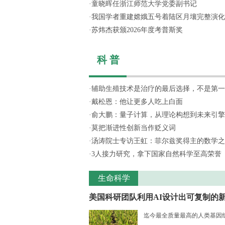
·
童晓晖任浙江师范大学党委副书记
·
我国学者重建嫦娥五号着陆区月壤完整演化
·
苏炜杰获颁2026年度考普斯奖
科 普
·
辅助生殖技术是治疗的最后选择，不是第一
·
戴松恩：他让更多人吃上白面
·
俞大鹏：量子计算，从理论构想到未来引擎
·
莫把渐进性创新当作贬义词
·
汤涛院士专访王虹：菲尔兹奖得主的数学之
·
3人接力研究，拿下国家自然科学至高荣誉
生命科学
美国科研团队利用AI设计出可复制的新.
迄今最全质量最高的人类基因组序