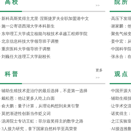
高 校
院 所
>>
·
新科高斯奖得主尤里·涅斯捷罗夫全职加盟港中文
·
高压下发
·
施一公寄语西湖大学本科新生
·
谢家麟：他
·
东华理工大学成立核能与核技术卓越工程师学院
·
聚焦气候变
·
北京信息科技大学领导班子调整
·
姜中宏：从
·
重庆医科大学领导班子调整
·
中国科学院
·
刘巍任大连理工大学副校长
·
张永合：在
更多
科 普
观 点
>>
·
辅助生殖技术是治疗的最后选择，不是第一选择
·
中国开源大
·
戴松恩：他让更多人吃上白面
·
辅助生殖
·
俞大鹏：量子计算，从理论构想到未来引擎
·
让学术交流
·
莫把渐进性创新当作贬义词
·
诺奖得主
·
汤涛院士专访王虹：菲尔兹奖得主的数学之路
·
之江实验
·
3人接力研究，拿下国家自然科学至高荣誉
·
AI接连推