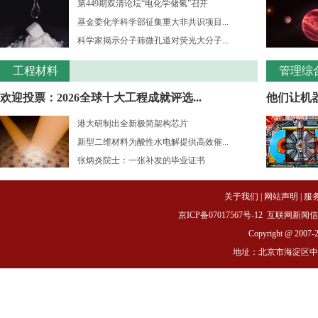
第449期双清论坛“电化学储氢”召开
基金委化学科学部征集重大非共识项目...
科学家揭示分子筛微孔道对荧光大分子...
工程材料
管理综
欢迎投票：2026全球十大工程成就评选...
他们让机
港大研制出全新极简架构芯片
新型二维材料为酸性水电解提供高效催...
张炳炎院士：一张补发的毕业证书
关于我们
|
网站声明
|
服
京ICP备07017567号-12
互联网新闻信息服务
Copyright @ 2007-
地址：北京市海淀区中关村