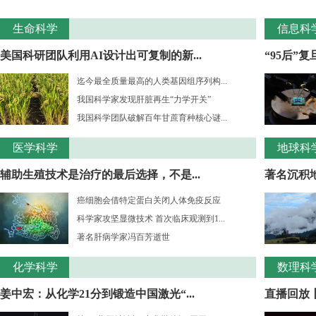
生命科学
信息科
美国科研团队利用AI设计出可复制的新...
“95后”
迄今最全质量最高的人类基因组序列构...
我国科学家发现肝脏再生“力学开关”
我国科学团队破解百年甘蔗育种核心谜...
医学科学
地球科
辅助生殖技术是治疗的最后选择，不是...
著名沉积
癌细胞会借特定蛋白关闭人体免疫反应
科学家攻坚显微技术 首次临床观测到1...
著名肝病学家冯百芳逝世
化学科学
数理科
姜中宏：从化学21分到锻造中国激光“...
直播回放丨