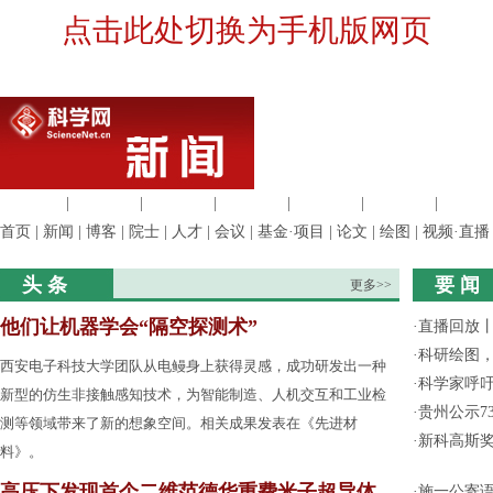
点击此处切换为手机版网页
生命科学
|
医学科学
|
化学科学
|
工程材料
|
信息科学
|
地球科学
|
数理科
首页
|
新闻
|
博客
|
院士
|
人才
|
会议
|
基金·项目
|
论文
|
绘图
|
视频·直播
头 条
要 闻
更多>>
他们让机器学会“隔空探测术”
·
直播回放
·
科研绘图，
西安电子科技大学团队从电鳗身上获得灵感，成功研发出一种
·
科学家呼
新型的仿生非接触感知技术，为智能制造、人机交互和工业检
·
贵州公示7
测等领域带来了新的想象空间。相关成果发表在《先进材
·
新科高斯奖
料》。
高压下发现首个二维范德华重费米子超导体
·
施一公寄