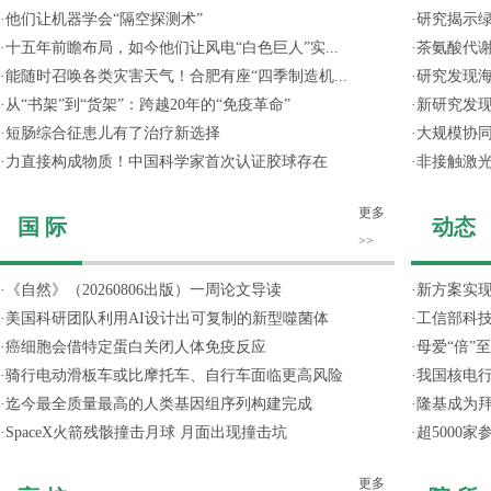
·
他们让机器学会“隔空探测术”
·
研究揭示
·
十五年前瞻布局，如今他们让风电“白色巨人”实...
·
茶氨酸代
·
能随时召唤各类灾害天气！合肥有座“四季制造机...
·
研究发现
·
从“书架”到“货架”：跨越20年的“免疫革命”
·
新研究发现
·
短肠综合征患儿有了治疗新选择
·
大规模协同
·
力直接构成物质！中国科学家首次认证胶球存在
·
非接触激光
更多
国 际
动态
>>
·
《自然》（20260806出版）一周论文导读
·
新方案实
·
美国科研团队利用AI设计出可复制的新型噬菌体
·
工信部科技
·
癌细胞会借特定蛋白关闭人体免疫反应
·
母爱“倍”
·
骑行电动滑板车或比摩托车、自行车面临更高风险
·
我国核电行
·
迄今最全质量最高的人类基因组序列构建完成
·
隆基成为
·
SpaceX火箭残骸撞击月球 月面出现撞击坑
·
超5000
更多