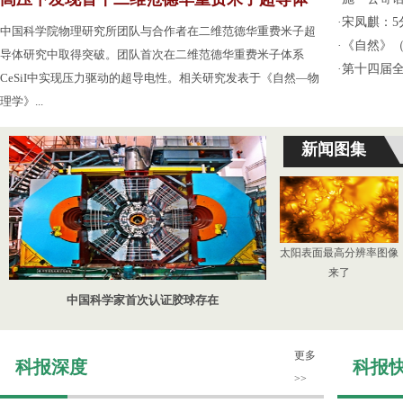
·
宋凤麒：
中国科学院物理研究所团队与合作者在二维范德华重费米子超
·
《自然》（
导体研究中取得突破。团队首次在二维范德华重费米子体系
·
第十四届
CeSiI中实现压力驱动的超导电性。相关研究发表于《自然—物
理学》...
新闻图集
太阳表面最高分辨率图像
来了
中国科学家首次认证胶球存在
更多
科报深度
科报
>>