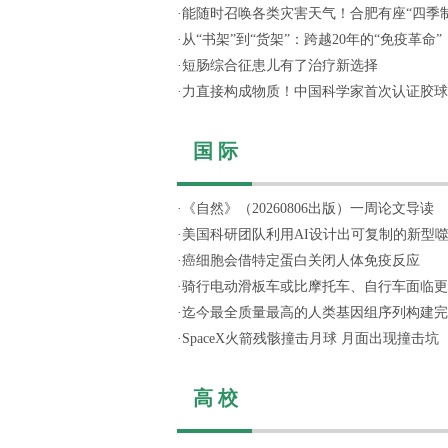
·
能随时召唤各类灾害天气！合肥有座“四季制造
·
从“书架”到“货架”：跨越20年的“免疫革命”
·
短肠综合征患儿有了治疗新选择
·
力直接构成物质！中国科学家首次认证胶球
国 际
·
《自然》（20260806出版）一周论文导读
·
美国科研团队利用AI设计出可复制的新型
·
癌细胞会借特定蛋白关闭人体免疫反应
·
骑行电动滑板车或比摩托车、自行车面临更
·
迄今最全质量最高的人类基因组序列构建完
·
SpaceX火箭残骸撞击月球 月面出现撞击坑
高 校