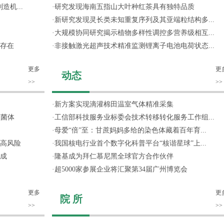
机...
·
研究发现海南五指山大叶种红茶具有独特品质
·
新研究发现灵长类未知重复序列及其亚端粒结构多...
·
大规模协同研究揭示植物多样性调控多营养级相互...
存在
·
非接触激光超声技术精准监测锂离子电池电荷状态...
更多
更
动态
>>
>>
·
新方案实现滴灌棉田温室气体精准采集
噬菌体
·
工信部科技服务业标委会技术转移转化服务工作组...
·
母爱“倍”至：甘蔗妈妈多给的染色体藏着百年育...
高风险
·
我国核电行业首个数字化科普平台“核谐星球”上...
成
·
隆基成为拜仁慕尼黑全球官方合作伙伴
·
超5000家参展企业将汇聚第34届广州博览会
更多
更
院 所
>>
>>