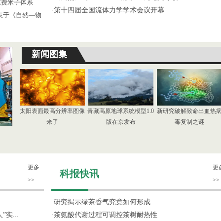
重费米子体系
·
第十四届全国流体力学学术会议开幕
发表于《自然—物
新闻图集
太阳表面最高分辨率图像
青藏高原地球系统模型1.0
新研究破解致命出血热
来了
版在京发布
毒复制之谜
更多
更
科报快讯
>>
>>
·
研究揭示绿茶香气究竟如何形成
实...
·
茶氨酸代谢过程可调控茶树耐热性