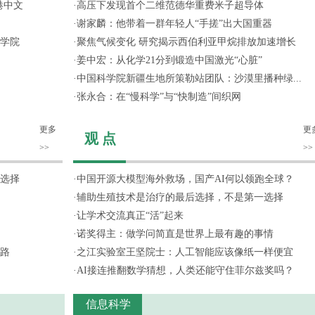
港中文
·
高压下发现首个二维范德华重费米子超导体
·
谢家麟：他带着一群年轻人“手搓”出大国重器
学院
·
聚焦气候变化 研究揭示西伯利亚甲烷排放加速增长
·
姜中宏：从化学21分到锻造中国激光“心脏”
·
中国科学院新疆生地所策勒站团队：沙漠里播种绿...
·
张永合：在“慢科学”与“快制造”间织网
更多
更
观 点
>>
>>
选择
·
中国开源大模型海外救场，国产AI何以领跑全球？
·
辅助生殖技术是治疗的最后选择，不是第一选择
·
让学术交流真正“活”起来
·
诺奖得主：做学问简直是世界上最有趣的事情
路
·
之江实验室王坚院士：人工智能应该像纸一样便宜
·
AI接连推翻数学猜想，人类还能守住菲尔兹奖吗？
信息科学