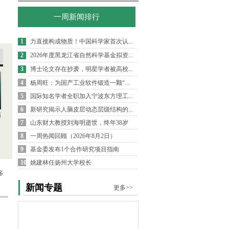
一周新闻排行
1
力直接构成物质！中国科学家首次认...
2
2026年度黑龙江省自然科学基金拟资...
3
博士论文存在抄袭，明星学者被高校...
4
杨周旺：为国产工业软件锻造一颗“...
5
国际知名学者全职加入宁波东方理工...
6
新研究揭示人脑皮层动态层级结构的...
病
7
山东财大教授刘海明逝世，终年38岁
8
一周热闻回顾（2026年8月2日）
9
基金委发布1个合作研究项目指南
10
姚建林任扬州大学校长
多
新闻专题
更多>>