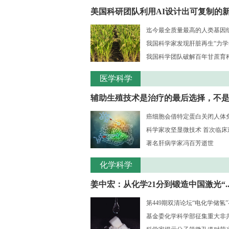
美国科研团队利用AI设计出可复制的新.
迄今最全质量最高的人类基因组序
我国科学家发现肝脏再生“力学
我国科学团队破解百年甘蔗育种核
医学科学
辅助生殖技术是治疗的最后选择，不是..
癌细胞会借特定蛋白关闭人体
科学家攻坚显微技术 首次临床观测
著名肝病学家冯百芳逝世
化学科学
姜中宏：从化学21分到锻造中国激光“..
第449期双清论坛“电化学储氢
基金委化学科学部征集重大非共识