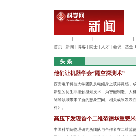
生命科学
|
医学科学
|
化学科学
|
工程材料
|
首页
|
新闻
|
博客
|
院士
|
人才
|
会议
|
基金·
头 条
他们让机器学会“隔空探测术”
西安电子科技大学团队从电鳗身上获得灵感，
新型的仿生非接触感知技术，为智能制造、人
测等领域带来了新的想象空间。相关成果发表
料》。
高压下发现首个二维范德华重费米
中国科学院物理研究所团队与合作者在二维范