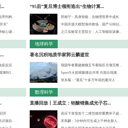
..
“95后”复旦博士领衔造出“生物计算...
列构...
郑南宁：具身智能，在物理世界中成长
开关”
中国开源大模型海外救场，国产AI何以...
心谜...
之江实验室王坚院士：人工智能应该像...
地球科学
.
著名沉积地质学家郭云麟逝世
免疫反应
我国学者重建嫦娥五号着陆区月壤完整...
到1...
SpaceX火箭残骸撞击月球 月面出现撞...
张东菊：“遇见”十多万年前的夏河人
数理科学
.
直播回放丨王成立：钽酸锂集成光子芯...
”召开
高压下发现首个二维范德华重费米子超...
项目...
宋凤麒：5分钟内可生成上千种全新人...