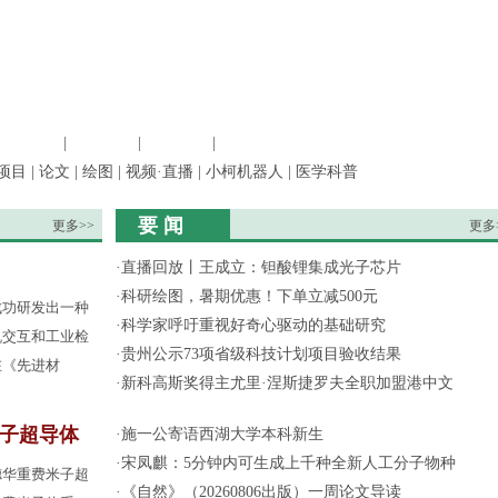
信息科学
|
地球科学
|
数理科学
|
管理综合
项目
|
论文
|
绘图
|
视频·直播
|
小柯机器人
|
医学科普
要 闻
更多>>
更多
·
直播回放丨王成立：钽酸锂集成光子芯片
·
科研绘图，暑期优惠！下单立减500元
成功研发出一种
·
科学家呼吁重视好奇心驱动的基础研究
机交互和工业检
·
贵州公示73项省级科技计划项目验收结果
在《先进材
·
新科高斯奖得主尤里·涅斯捷罗夫全职加盟港中文
子超导体
·
施一公寄语西湖大学本科新生
·
宋凤麒：5分钟内可生成上千种全新人工分子物种
德华重费米子超
·
《自然》（20260806出版）一周论文导读