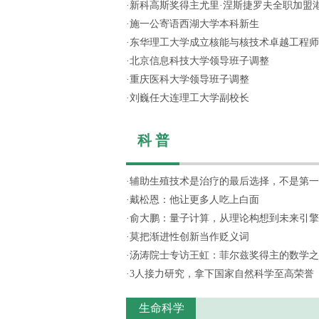
·
新科高斯奖得主尤里·涅斯捷罗夫全职加盟
·
施一公寄语西湖大学本科新生
·
东华理工大学成立核能与核技术卓越工程师
·
北京信息科技大学领导班子调整
·
重庆医科大学领导班子调整
·
刘巍任大连理工大学副校长
科 普
·
辅助生殖技术是治疗的最后选择，不是第一
·
戴松恩：他让更多人吃上白面
·
俞大鹏：量子计算，从理论构想到未来引擎
·
莫把渐进性创新当作贬义词
·
汤涛院士专访王虹：菲尔兹奖得主的数学之
·
3人接力研究，拿下国家自然科学至高荣誉
生命科学