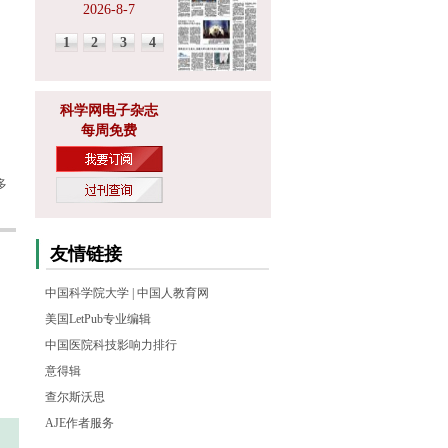
2026-8-7
1
2
3
4
科学网电子杂志
每周免费
多
友情链接
中国科学院大学
|
中国人教育网
美国LetPub专业编辑
中国医院科技影响力排行
意得辑
查尔斯沃思
AJE作者服务