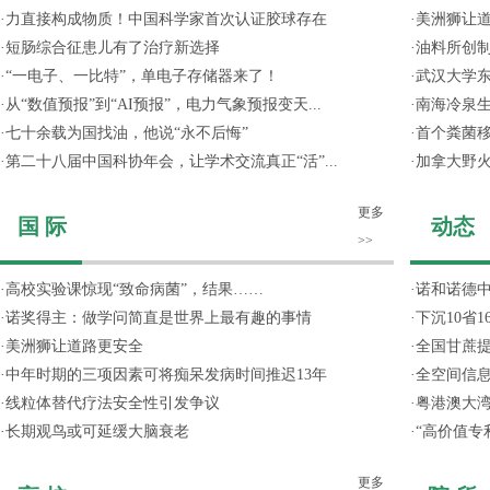
·
力直接构成物质！中国科学家首次认证胶球存在
·
美洲狮让
·
短肠综合征患儿有了治疗新选择
·
油料所创
·
“一电子、一比特”，单电子存储器来了！
·
武汉大学东
·
从“数值预报”到“AI预报”，电力气象预报变天...
·
南海冷泉
·
七十余载为国找油，他说“永不后悔”
·
首个粪菌
·
第二十八届中国科协年会，让学术交流真正“活”...
·
加拿大野
更多
国 际
动态
>>
·
高校实验课惊现“致命病菌”，结果……
·
诺和诺德
·
诺奖得主：做学问简直是世界上最有趣的事情
·
下沉10省
·
美洲狮让道路更安全
·
全国甘蔗
·
中年时期的三项因素可将痴呆发病时间推迟13年
·
全空间信
·
线粒体替代疗法安全性引发争议
·
粤港澳大
·
长期观鸟或可延缓大脑衰老
·
“高价值专
更多