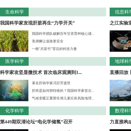
生命科学
信息科
我国科学家发现肝脏再生“力学开关”
之江实验室
我国科学团队破解百年甘蔗育种核心谜...
美洲狮让道路更安全
一根“共富竹”背后的科技力量
医学科学
地球科
科学家攻坚显微技术 首次临床观测到1...
直播回放
著名肝病学家冯百芳逝世
肝癌是如何肺转移的？我国科学家首次...
气候变暖正重塑非洲儿童疟疾风险地理...
化学科学
数理科
第449期双清论坛“电化学储氢”召开
力直接构成