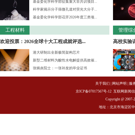
基金委化学科学部征集重大非共识项目...
科学家揭示分子筛微孔道对荧光大分子...
基金委化学科学部召开2026年度三类项...
工程材料
管理综
欢迎投票：2026全球十大工程成就评选...
高校实验课
港大研制出全新极简架构芯片
新型二维材料为酸性水电解提供高效催...
张炳炎院士：一张补发的毕业证书
关于我们
|
网站声明
|
服
京ICP备07017567号-12
互联网新闻信息服务
Copyright @ 2007-
地址：北京市海淀区中关村