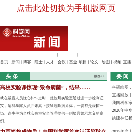
点击此处切换为手机版网页
生命科学
|
医学科学
|
化学科学
|
工程材料
|
信息科学
|
地球科学
|
数理科
首页
|
新闻
|
博客
|
院士
|
人才
|
会议
|
基金·项目
|
论文
|
绘图
|
视频·直播
头 条
要 闻
更多>>
高校实验课惊现“致命病菌”，结果……
·
科研绘图，
·
直播回放
就在暴露人员忧心忡忡之时，犹他州实验室通过进一步检测证
·
我国科学家
实，这群暴露人员并未真正接触危险病原体，一切都是虚惊一
·
2026年
场。该事件为全球实验室安全管理提供一则极具警示意义的案
·
姚建林任
例。
力直接构成物质！中国科学家首次认证胶球存
·
2025年