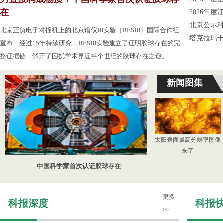
在
·
2026年
·
北京公示
北京正负电子对撞机上的北京谱仪III实验（BESIII）国际合作组
·
塔克拉玛
宣布：经过15年持续研究，BESIII实验建立了证明胶球存在的完
整证据链，解开了困扰学术界近半个世纪的胶球存在之谜。
新闻图集
太阳表面最高分辨率图像
来了
中国科学家首次认证胶球存在
更多
科报深度
科报
>>