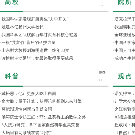
高 校
院 所
>>
·
我国科学家发现肝脏再生“力学开关”
·
塔克拉玛
·
姚建林任扬州大学校长
·
我国编制完
·
我国科学团队破解百年甘蔗育种核心谜题
·
全球变暖放
·
一根“共富竹”背后的科技力量
·
中国科学
·
山东财大教授刘海明逝世，终年38岁
·
中国人自主
·
读博时主动延毕，她最终取得重要成果
·
成功产生并
更多
科 普
观 点
>>
·
戴松恩：他让更多人吃上白面
·
诺奖得主
·
俞大鹏：量子计算，从理论构想到未来引擎
·
让学术交流
·
莫把渐进性创新当作贬义词
·
之江实验
·
汤涛院士专访王虹：菲尔兹奖得主的数学之路
·
AI接连推
·
3人接力研究，拿下国家自然科学至高荣誉
·
丘成桐：
·
大脑里有两条线在管“习惯”
·
《自然》关