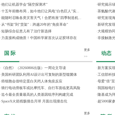
·
他们让机器学会“隔空探测术”
·
研究揭示
·
十五年前瞻布局，如今他们让风电“白色巨人”实...
·
茶氨酸代
·
能随时召唤各类灾害天气！合肥有座“四季制造机...
·
研究发现
·
从“书架”到“货架”：跨越20年的“免疫革命”
·
新研究发现
·
短肠综合征患儿有了治疗新选择
·
大规模协同
·
力直接构成物质！中国科学家首次认证胶球存在
·
非接触激光
更多
国 际
动态
>>
·
《自然》（20260806出版）一周论文导读
·
新方案实
·
美国科研团队利用AI设计出可复制的新型噬菌体
·
工信部科技
·
癌细胞会借特定蛋白关闭人体免疫反应
·
母爱“倍”
·
骑行电动滑板车或比摩托车、自行车面临更高风险
·
我国核电行
·
迄今最全质量最高的人类基因组序列构建完成
·
隆基成为
·
SpaceX火箭残骸撞击月球 月面出现撞击坑
·
超5000
更多