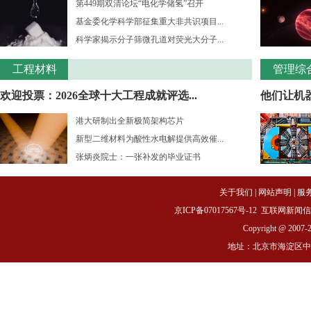
第449期双清论坛“电化学储氢”召开
基金委化学科学部征集重大非共识项目...
科学家揭示分子筛微孔道对荧光大分子...
工程材料
管理综
欢迎投票：2026全球十大工程成就评选...
他们让机
港大研制出全新极简架构芯片
新型二维材料为酸性水电解提供高效催...
张炳炎院士：一张补发的毕业证书
关于我们
|
网站声明
|
服
京ICP备07017567号-12
互联网新闻信息服务
Copyright @ 2007-
地址：北京市海淀区中关村