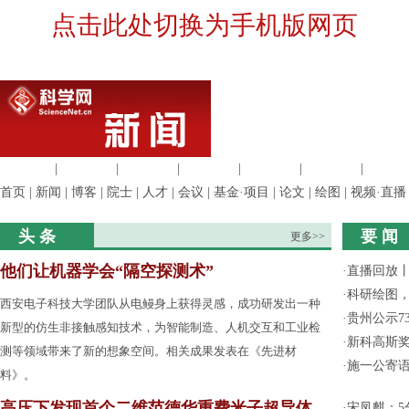
点击此处切换为手机版网页
生命科学
|
医学科学
|
化学科学
|
工程材料
|
信息科学
|
地球科学
|
数理科
首页
|
新闻
|
博客
|
院士
|
人才
|
会议
|
基金·项目
|
论文
|
绘图
|
视频·直播
头 条
要 闻
更多>>
他们让机器学会“隔空探测术”
·
直播回放
·
科研绘图，
西安电子科技大学团队从电鳗身上获得灵感，成功研发出一种
·
贵州公示7
新型的仿生非接触感知技术，为智能制造、人机交互和工业检
·
新科高斯奖
测等领域带来了新的想象空间。相关成果发表在《先进材
·
施一公寄
料》。
高压下发现首个二维范德华重费米子超导体
·
宋凤麒：