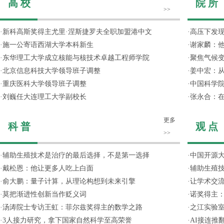
高 校
院 所
>>
·
新科高斯奖得主尤里·涅斯捷罗夫全职加盟港中文
·
高压下发
·
施一公寄语西湖大学本科新生
·
谢家麟：他
·
东华理工大学成立核能与核技术卓越工程师学院
·
聚焦气候变
·
北京信息科技大学领导班子调整
·
姜中宏：从
·
重庆医科大学领导班子调整
·
中国科学院
·
刘巍任大连理工大学副校长
·
张永合：在
更多
科 普
观 点
>>
·
辅助生殖技术是治疗的最后选择，不是第一选择
·
中国开源大
·
戴松恩：他让更多人吃上白面
·
辅助生殖
·
俞大鹏：量子计算，从理论构想到未来引擎
·
让学术交流
·
莫把渐进性创新当作贬义词
·
诺奖得主
·
汤涛院士专访王虹：菲尔兹奖得主的数学之路
·
之江实验
·
3人接力研究，拿下国家自然科学至高荣誉
·
AI接连推