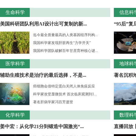
生命科学
信息科
美国科研团队利用AI设计出可复制的新...
“95后”
迄今最全质量最高的人类基因组序列构...
我国科学家发现肝脏再生“力学开关”
我国科学团队破解百年甘蔗育种核心谜...
医学科学
地球科
辅助生殖技术是治疗的最后选择，不是...
著名沉积
癌细胞会借特定蛋白关闭人体免疫反应
科学家攻坚显微技术 首次临床观测到1...
著名肝病学家冯百芳逝世
化学科学
数理科
姜中宏：从化学21分到锻造中国激光“...
直播回放丨