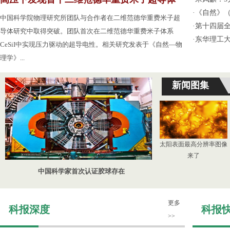
·
《自然》（
中国科学院物理研究所团队与合作者在二维范德华重费米子超
·
第十四届
导体研究中取得突破。团队首次在二维范德华重费米子体系
·
东华理工
CeSiI中实现压力驱动的超导电性。相关研究发表于《自然—物
理学》...
新闻图集
太阳表面最高分辨率图像
来了
中国科学家首次认证胶球存在
更多
科报深度
科报
>>