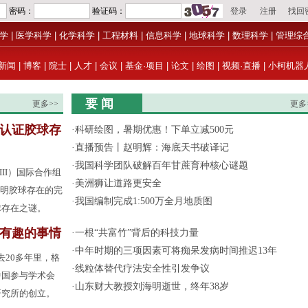
学
|
医学科学
|
化学科学
|
工程材料
|
信息科学
|
地球科学
|
数理科学
|
管理综
新闻
|
博客
|
院士
|
人才
|
会议
|
基金·项目
|
论文
|
绘图
|
视频·直播
|
小柯机器
要 闻
更多>>
更多
认证胶球存
·
科研绘图，暑期优惠！下单立减500元
·
直播预告丨赵明辉：海底天书破译记
·
我国科学团队破解百年甘蔗育种核心谜题
III）国际合作组
·
美洲狮让道路更安全
了证明胶球存在的完
·
我国编制完成1:500万全月地质图
球存在之谜。
有趣的事情
·
一根“共富竹”背后的科技力量
·
中年时期的三项因素可将痴呆发病时间推迟13年
去20多年里，格
·
线粒体替代疗法安全性引发争议
中国参与学术会
·
山东财大教授刘海明逝世，终年38岁
研究所的创立。