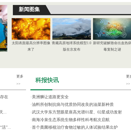
新闻图集
太阳表面最高分辨率图像
青藏高原地球系统模型1.0
新研究破解致命出血热
来了
版在京发布
毒复制之谜
更多
更
科报快讯
>>
>>
存在
·
美洲狮让道路更安全
·
油料所创制抗病与优质协同改良的油菜新种质
...
·
武汉大学东方慧眼星座高光谱01星、02星成功发射
·
南海冷泉生态系统生物多样性科考航次启航
”...
·
首个粪菌移植治疗食物过敏的人体试验结果出炉