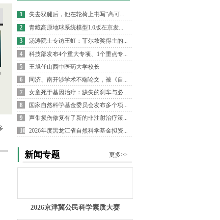
1
失去双腿后，他在轮椅上书写“高可...
2
青藏高原地球系统模型1.0版在京发...
3
汤涛院士专访王虹：菲尔兹奖得主的...
4
科技部发布4个重大专项、1个重点专...
5
王旭任山西中医药大学校长
病
6
同济、南开涉学术不端论文，被《自...
7
女童死于基因治疗：缺失的刹车与必...
8
国家自然科学基金委员会发布多个项...
9
声带损伤修复有了新的非注射治疗策...
多
10
2026年度黑龙江省自然科学基金拟资...
新闻专题
更多>>
2026京津冀公民科学素质大赛