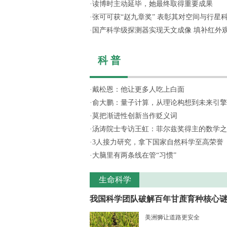
·
读博时主动延毕，她最终取得重要成果
·
张可可获“赵九章奖” 表彰其对空间与行星科学
·
国产科学级探测器实现天文成像 填补红外
科 普
·
戴松恩：他让更多人吃上白面
·
俞大鹏：量子计算，从理论构想到未来引擎
·
莫把渐进性创新当作贬义词
·
汤涛院士专访王虹：菲尔兹奖得主的数学之
·
3人接力研究，拿下国家自然科学至高荣誉
·
大脑里有两条线在管“习惯”
生命科学
我国科学团队破解百年甘蔗育种核心谜..
美洲狮让道路更安全