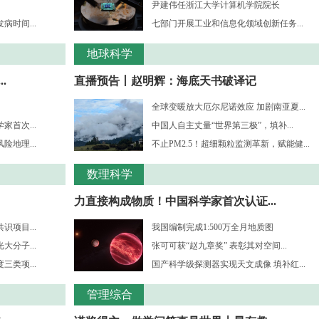
尹建伟任浙江大学计算机学院院长
时间...
七部门开展工业和信息化领域创新任务...
地球科学
.
直播预告丨赵明辉：海底天书破译记
全球变暖放大厄尔尼诺效应 加剧南亚夏...
首次...
中国人自主丈量“世界第三极”，填补...
地理...
不止PM2.5！超细颗粒监测革新，赋能健...
数理科学
力直接构成物质！中国科学家首次认证...
项目...
我国编制完成1:500万全月地质图
分子...
张可可获“赵九章奖” 表彰其对空间...
三类项...
国产科学级探测器实现天文成像 填补红...
管理综合