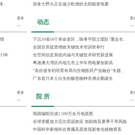
..
·
加拿大野火正在减少欧洲的太阳能发电量
更多
更
动态
>>
>>
情
·
下沉10省16个革命老区，陈孝平院士团队“重走长...
·
全国甘蔗提质增效关键技术培训班举行
13年
·
全空间信息系统内涵与关键技术研究获进展
·
粤港澳大湾区内地九市上半年用电量创新高
·
“高价值专利培育布局与生物医药产业融合”专题...
·
广东首只本土出生的极危物种非洲企鹅诞生
更多
更
院 所
>>
>>
·
我国编制完成1:500万全月地质图
·
全球变暖放大厄尔尼诺效应 加剧南亚夏季干旱风险
·
中国科学家领衔在青藏高原发现新食虫植物谱系