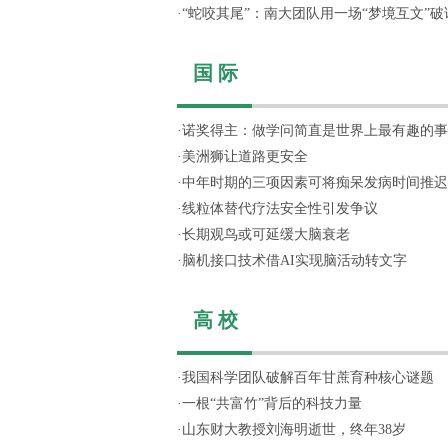
·
“蛇咬其尾”：南大团队用一场“梦境互文”破译.
国 际
·
诺奖得主：做学问简直是世界上最有趣的事
·
美洲狮让道路更安全
·
中年时期的三项因素可将痴呆发病时间推迟
·
线粒体替代疗法安全性引发争议
·
长期观鸟或可延缓大脑衰老
·
脑机接口技术借AI实现脑活动转文字
高 校
·
我国科学团队破解百年甘蔗育种核心谜题
·
一根“共富竹”背后的科技力量
·
山东财大教授刘海明逝世，终年38岁