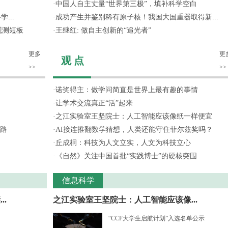
·
中国人自主丈量“世界第三极”，填补科学空白
...
·
成功产生并鉴别稀有原子核！我国大国重器取得新...
观测短板
·
王继红: 做自主创新的“追光者”
更多
更
观 点
>>
>>
·
诺奖得主：做学问简直是世界上最有趣的事情
·
让学术交流真正“活”起来
·
之江实验室王坚院士：人工智能应该像纸一样便宜
路
·
AI接连推翻数学猜想，人类还能守住菲尔兹奖吗？
·
丘成桐：科技为人文立实，人文为科技立心
·
《自然》关注中国首批“实践博士”的硬核突围
信息科学
.
之江实验室王坚院士：人工智能应该像...
“CCF大学生启航计划”入选名单公示