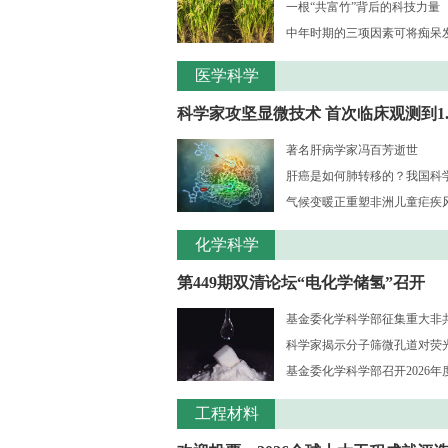
一根“共富竹”背后的科技力量
中年时期的三项因素可将痴呆发病
医学科学
科学家攻坚显微技术 首次临床观测到1..
著名肝病学家冯百芳逝世
肝癌是如何肺转移的？我国科学家
气候变暖正重塑非洲儿童疟疾风险
化学科学
第449期双清论坛“电化学储氢”召开
基金委化学科学部征集重大非共识
科学家揭示分子筛微孔道对荧光大
基金委化学科学部召开2026年度
工程材料