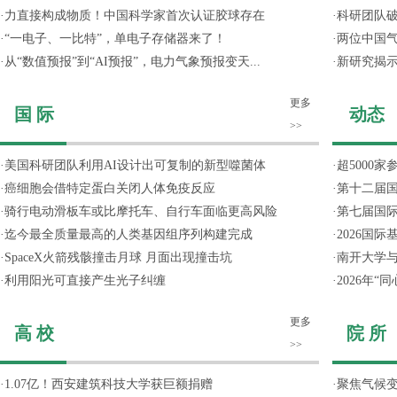
·
力直接构成物质！中国科学家首次认证胶球存在
·
科研团队破
·
“一电子、一比特”，单电子存储器来了！
·
两位中国气
·
从“数值预报”到“AI预报”，电力气象预报变天...
·
新研究揭
更多
国 际
动态
>>
·
美国科研团队利用AI设计出可复制的新型噬菌体
·
超5000
·
癌细胞会借特定蛋白关闭人体免疫反应
·
第十二届
·
骑行电动滑板车或比摩托车、自行车面临更高风险
·
第七届国
·
迄今最全质量最高的人类基因组序列构建完成
·
2026国
·
SpaceX火箭残骸撞击月球 月面出现撞击坑
·
南开大学
·
利用阳光可直接产生光子纠缠
·
2026年
更多
高 校
院 所
>>
·
1.07亿！西安建筑科技大学获巨额捐赠
·
聚焦气候变