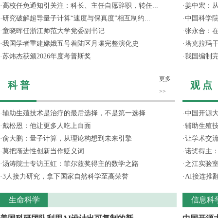
·
高校任免通知引关注：科长、主任自愿辞职，转任...
·
姜中宏：从
·
研究破解超导量子计算“速度与保真度”相互制约...
·
中国科学院
·
童晓晖任浙江师范大学党委副书记
·
张永合：在
·
我国学者重建嫦娥五号着陆区月壤完整演化史
·
塔克拉玛
·
苏炜杰获颁2026年度考普斯奖
·
我国编制完
更多
科 普
观 点
>>
·
辅助生殖技术是治疗的最后选择，不是第一选择
·
中国开源大
·
戴松恩：他让更多人吃上白面
·
辅助生殖
·
俞大鹏：量子计算，从理论构想到未来引擎
·
让学术交流
·
莫把渐进性创新当作贬义词
·
诺奖得主
·
汤涛院士专访王虹：菲尔兹奖得主的数学之路
·
之江实验
·
3人接力研究，拿下国家自然科学至高荣誉
·
AI接连推
生命科学
信息科