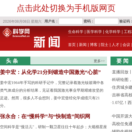
点击此处切换为手机版网页
生命科学
|
医学科学
|
化学科学
|
工程
首页
|
新闻
|
博客
|
院士
|
人才
|
会议
头 条
要 闻
更多>>
姜中宏：从化学21分到锻造中国激光“心脏”
·
直播回放
·
科研绘图，
姜中宏1964年手写的科研手记中，完整记录着激光钕玻璃中各
·
住房城乡
类气体成分的分析结果，见证着我国激光事业早期艰难攻坚的
·
吉林省高
足迹。然而，很多人不会想到，姜中宏曾经化学成绩只有21
·
1.07亿
分。
张永合：在“慢科学”与“快制造”间织网
·
中国开源大
·
高校任免通
空间科学是“慢活儿”，研制一颗卫星往往十年起步；大规模星座
·
辅助生殖