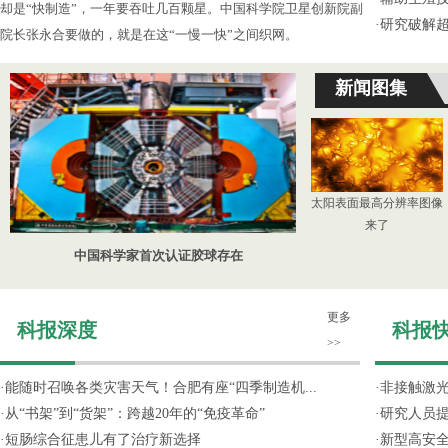
却是“快制造”，一年要吞吐几百颗星。中国科学院卫星创新院副
·
研究破解超
院长张永合要做的，就是在这“一慢一快”之间织网。
新闻图集
太阳表面最高分辨率图像
来了
中国科学家首次认证胶球存在
更多
科报深度
科报
>>
·
能随时召唤各类灾害天气！合肥有座“四季制造机...
·
非接触激光
·
从“书架”到“货架”：跨越20年的“免疫革命”
·
研究人员提
·
短肠综合征患儿有了治疗新选择
·
新型高安全