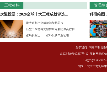
工程材料
管理综
欢迎投票：2026全球十大工程成就评选...
科研绘图
港大研制出全新极简架构芯片
新型二维材料为酸性水电解提供高效催...
张炳炎院士：一张补发的毕业证书
关于我们
|
网站声明
|
服
京ICP备07017567号-12
互联网新闻信息服务
Copyright @ 2007-
地址：北京市海淀区中关村