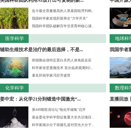
美国科研团队利用AI设计出可复制的新...
中国开源大
迄今最全质量最高的人类基因组序列构...
我国科学家发现肝脏再生“力学开关”
我国科学团队破解百年甘蔗育种核心谜...
医学科学
地球科
辅助生殖技术是治疗的最后选择，不是...
我国学者重
癌细胞会借特定蛋白关闭人体免疫反应
科学家攻坚显微技术 首次临床观测到1...
著名肝病学家冯百芳逝世
化学科学
数理科
姜中宏：从化学21分到锻造中国激光“...
直播回放丨
第449期双清论坛“电化学储氢”召开
基金委化学科学部征集重大非共识项目...
科学家揭示分子筛微孔道对荧光大分子...