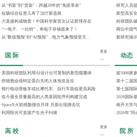
·
从“书架”到“货架”：跨越20年的“免疫革命”
·
研究人员提
·
短肠综合征患儿有了治疗新选择
·
新型高安全
·
力直接构成物质！中国科学家首次认证胶球存在
·
科研团队破
·
“一电子、一比特”，单电子存储器来了！
·
两位中国气
·
从“数值预报”到“AI预报”，电力气象预报变天...
·
新研究揭
更多
国 际
动态
>>
·
美国科研团队利用AI设计出可复制的新型噬菌体
·
超5000
·
癌细胞会借特定蛋白关闭人体免疫反应
·
第十二届
·
骑行电动滑板车或比摩托车、自行车面临更高风险
·
第七届国
·
迄今最全质量最高的人类基因组序列构建完成
·
2026国
·
SpaceX火箭残骸撞击月球 月面出现撞击坑
·
南开大学
·
利用阳光可直接产生光子纠缠
·
2026年
更多
高 校
院 所
>>