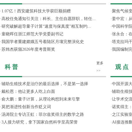
·
1.07亿！西安建筑科技大学获巨额捐赠
·
聚焦气候变
·
高校任免通知引关注：科长、主任自愿辞职，转任...
·
姜中宏：从
·
研究破解超导量子计算“速度与保真度”相互制约...
·
中国科学院
·
童晓晖任浙江师范大学党委副书记
·
张永合：在
·
我国学者重建嫦娥五号着陆区月壤完整演化史
·
塔克拉玛
·
苏炜杰获颁2026年度考普斯奖
·
我国编制完
更多
科 普
观 点
>>
·
辅助生殖技术是治疗的最后选择，不是第一选择
·
中国开源大
·
戴松恩：他让更多人吃上白面
·
辅助生殖
·
俞大鹏：量子计算，从理论构想到未来引擎
·
让学术交流
·
莫把渐进性创新当作贬义词
·
诺奖得主
·
汤涛院士专访王虹：菲尔兹奖得主的数学之路
·
之江实验
·
3人接力研究，拿下国家自然科学至高荣誉
·
AI接连推