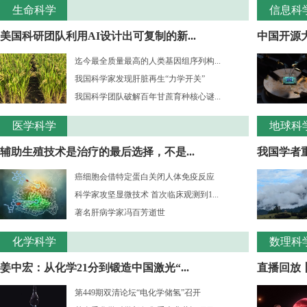
生命科学
信息科
美国科研团队利用AI设计出可复制的新...
中国开源大
迄今最全质量最高的人类基因组序列构...
我国科学家发现肝脏再生“力学开关”
我国科学团队破解百年甘蔗育种核心谜...
医学科学
地球科
辅助生殖技术是治疗的最后选择，不是...
我国学者重
癌细胞会借特定蛋白关闭人体免疫反应
科学家攻坚显微技术 首次临床观测到1...
著名肝病学家冯百芳逝世
化学科学
数理科
姜中宏：从化学21分到锻造中国激光“...
直播回放丨
第449期双清论坛“电化学储氢”召开