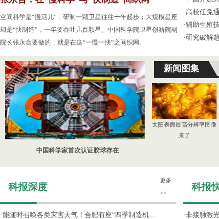
·
高校任免通
空间科学是“慢活儿”，研制一颗卫星往往十年起步；大规模星座
·
辅助生殖
却是“快制造”，一年要吞吐几百颗星。中国科学院卫星创新院副
·
研究破解超
院长张永合要做的，就是在这“一慢一快”之间织网。
新闻图集
太阳表面最高分辨率图像
来了
中国科学家首次认证胶球存在
更多
科报深度
科报
>>
·
能随时召唤各类灾害天气！合肥有座“四季制造机...
·
非接触激光