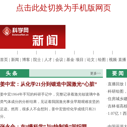
点击此处切换为手机版网页
生命科学
|
医学科学
|
化学科学
|
工程材料
|
信息科学
|
地球科学
|
数理科
首页
|
新闻
|
博客
|
院士
|
人才
|
会议
|
基金·项目
|
论文
|
绘图
|
视频·直播
头 条
要 闻
更多>>
姜中宏：从化学21分到锻造中国激光“心脏”
·
直播回放
·
科研绘图，
姜中宏1964年手写的科研手记中，完整记录着激光钕玻璃中各
·
住房城乡
类气体成分的分析结果，见证着我国激光事业早期艰难攻坚的
·
吉林省高
足迹。然而，很多人不会想到，姜中宏曾经化学成绩只有21
·
1.07亿
分。
张永合：在“慢科学”与“快制造”间织网
·
中国开源大