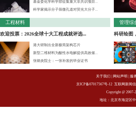
基金委化学科学部征集重大非共识项目...
科学家揭示分子筛微孔道对荧光大分子...
工程材料
管理综
欢迎投票：2026全球十大工程成就评选...
科研绘图
港大研制出全新极简架构芯片
新型二维材料为酸性水电解提供高效催...
张炳炎院士：一张补发的毕业证书
关于我们
|
网站声明
|
服
京ICP备07017567号-12
互联网新闻信息服务
Copyright @ 2007-
地址：北京市海淀区中关村