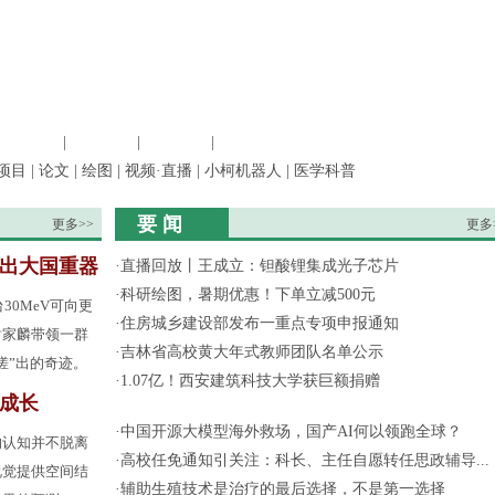
信息科学
|
地球科学
|
数理科学
|
管理综合
项目
|
论文
|
绘图
|
视频·直播
|
小柯机器人
|
医学科普
要 闻
更多>>
更多
”出大国重器
·
直播回放丨王成立：钽酸锂集成光子芯片
·
科研绘图，暑期优惠！下单立减500元
30MeV可向更
·
住房城乡建设部发布一重点专项申报通知
谢家麟带领一群
·
吉林省高校黄大年式教师团队名单公示
搓”出的奇迹。
·
1.07亿！西安建筑科技大学获巨额捐赠
成长
·
中国开源大模型海外救场，国产AI何以领跑全球？
的认知并不脱离
·
高校任免通知引关注：科长、主任自愿转任思政辅导...
视觉提供空间结
·
辅助生殖技术是治疗的最后选择，不是第一选择