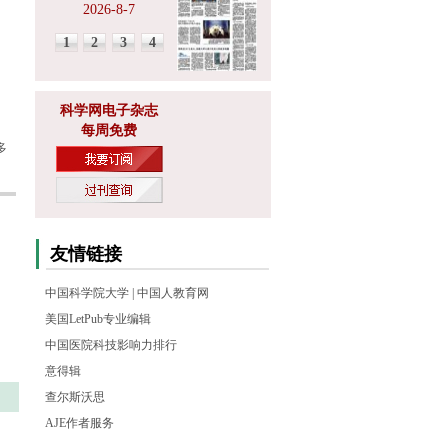
2026-8-7
1
2
3
4
科学网电子杂志
每周免费
多
友情链接
中国科学院大学
|
中国人教育网
美国LetPub专业编辑
中国医院科技影响力排行
意得辑
查尔斯沃思
AJE作者服务