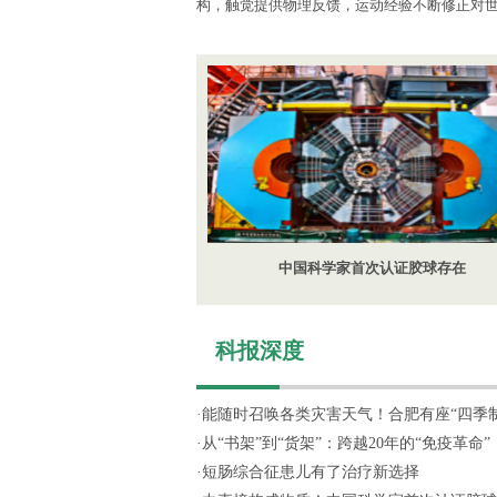
构，触觉提供物理反馈，运动经验不断修正对
中国科学家首次认证胶球存在
科报深度
·
能随时召唤各类灾害天气！合肥有座“四季制造
·
从“书架”到“货架”：跨越20年的“免疫革命”
·
短肠综合征患儿有了治疗新选择