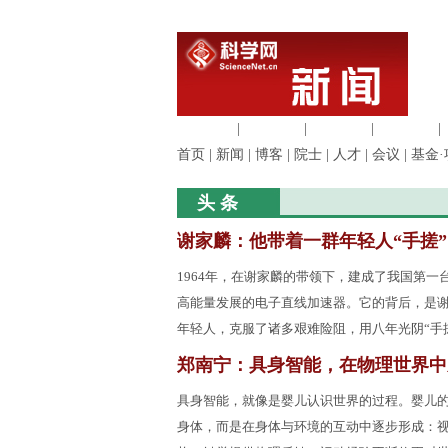
生命科学
|
医学科学
|
化学科学
|
工程材料
|
首页
|
新闻
|
博客
|
院士
|
人才
|
会议
|
基金·
头 条
谢家麟：他带着一群年轻人“手搓
1964年，在谢家麟的带领下，建成了我国第一台
高能量发展的电子直线加速器。它的背后，是
年轻人，克服了诸多艰难险阻，用八年光阴“手
郑南宁：具身智能，在物理世界中
具身智能，就像是婴儿认识世界的过程。婴儿
身体，而是在身体与环境的互动中逐步形成：