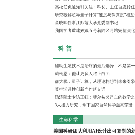
·
高校任免通知引关注：科长、主任自愿转任思
·
研究破解超导量子计算“速度与保真度”相互制
·
童晓晖任浙江师范大学党委副书记
·
我国学者重建嫦娥五号着陆区月壤完整演化
科 普
·
辅助生殖技术是治疗的最后选择，不是第一
·
戴松恩：他让更多人吃上白面
·
俞大鹏：量子计算，从理论构想到未来引擎
·
莫把渐进性创新当作贬义词
·
汤涛院士专访王虹：菲尔兹奖得主的数学之
·
3人接力研究，拿下国家自然科学至高荣誉
生命科学
美国科研团队利用AI设计出可复制的新.