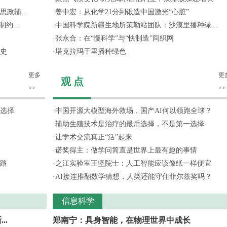
政辅...
·
姜中宏：从化学21分到锻造中国激光“心脏”
约...
·
中国科学院新疆生地所策勒站团队：沙漠里播种绿...
·
张永合：在“慢科学”与“快制造”间织网
史
·
塔克拉玛干里播种绿色
更多
更
观 点
>>
>>
选择
·
中国开源大模型海外救场，国产AI何以领跑全球？
·
辅助生殖技术是治疗的最后选择，不是第一选择
·
让学术交流真正“活”起来
·
诺奖得主：做学问简直是世界上最有趣的事情
路
·
之江实验室王坚院士：人工智能应该像纸一样便宜
·
AI接连推翻数学猜想，人类还能守住菲尔兹奖吗？
信息科学
..
郑南宁：具身智能，在物理世界中成长