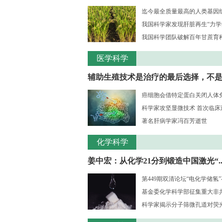
迄今最全质量最高的人类基因组序
我国科学家发现肝脏再生“力学
我国科学团队破解百年甘蔗育种核
医学科学
辅助生殖技术是治疗的最后选择，不是..
癌细胞会借特定蛋白关闭人体
科学家攻坚显微技术 首次临床观测
著名肝病学家冯百芳逝世
化学科学
姜中宏：从化学21分到锻造中国激光“..
第449期双清论坛“电化学储氢
基金委化学科学部征集重大非共识
科学家揭示分子筛微孔道对荧光大