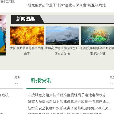
世界的预测。
·
研究破解超导量子计算“速度与保真度”相互制约难...
新闻图集
太阳表面最高分辨率图像
青藏高原地球系统模型1.0
新研究破解致命出血热
来了
版在京发布
毒复制之谜
更多
更
科报快讯
>>
>>
机...
·
非接触激光超声技术精准监测锂离子电池电荷状态...
·
研究人员提出新型射频成像算法并应用于乳腺癌诊...
·
新型高安全长循环水系镁离子储能电池实现75000次...