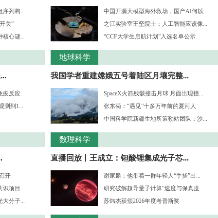
列构...
中国开源大模型海外救场，国产AI何以...
开关”
之江实验室王坚院士：人工智能应该像...
心谜...
“CCF大学生启航计划”入选名单公示
地球科学
.
我国学者重建嫦娥五号着陆区月壤完整...
免疫反应
SpaceX火箭残骸撞击月球 月面出现撞...
到1...
张东菊：“遇见”十多万年前的夏河人
中国科学院新疆生地所策勒站团队：沙...
数理科学
.
直播回放丨王成立：钽酸锂集成光子芯...
”召开
谢家麟：他带着一群年轻人“手搓”出...
项目...
研究破解超导量子计算“速度与保真度...
分子...
苏炜杰获颁2026年度考普斯奖