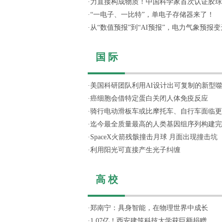
·
力直接构成物质！中国科学家首次认证胶球
·
“一电子、一比特”，单电子存储器来了！
·
从“数值预报”到“AI预报”，电力气象预报变天
国 际
·
美国科研团队利用AI设计出可复制的新型
·
癌细胞会借特定蛋白关闭人体免疫反应
·
骑行电动滑板车或比摩托车、自行车面临更
·
迄今最全质量最高的人类基因组序列构建完
·
SpaceX火箭残骸撞击月球 月面出现撞击坑
·
利用阳光可直接产生光子纠缠
高 校
·
郑南宁：具身智能，在物理世界中成长
·
1.07亿！西安建筑科技大学获巨额捐赠