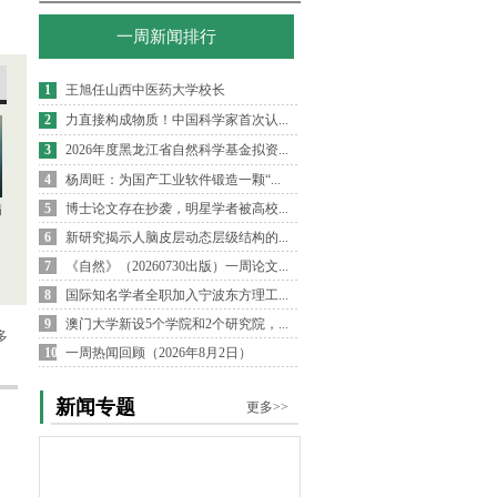
一周新闻排行
1
王旭任山西中医药大学校长
2
力直接构成物质！中国科学家首次认...
3
2026年度黑龙江省自然科学基金拟资...
4
杨周旺：为国产工业软件锻造一颗“...
5
博士论文存在抄袭，明星学者被高校...
病
6
新研究揭示人脑皮层动态层级结构的...
7
《自然》（20260730出版）一周论文...
8
国际知名学者全职加入宁波东方理工...
9
澳门大学新设5个学院和2个研究院，...
多
10
一周热闻回顾（2026年8月2日）
新闻专题
更多>>