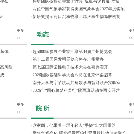
存在
·
科研团队破解超导量子计算“速度与保真度”矛盾
·
两位中国气象学家获得美国气象学会2027年度奖项
...
·
新研究揭示河口沉积物聚乙烯厌氧生物降解机制
更多
更
动态
>>
>>
噬菌体
·
超5000家参展企业将汇聚第34届广州博览会
·
第十二届国际发明展览会将在广州举办
高风险
·
第七届国际柔性电子技术大会在嘉兴召开
成
·
2026国际基础科学大会即将在北京怀柔启幕
·
南开大学与字节跳动共建数学与智能联合实验室
·
2026年“同心筑梦科普行”陕西班活动在西安开营
更多
更
院 所
>>
>>
·
谢家麟：他带着一群年轻人“手搓”出大国重器
·
聚焦气候变化 研究揭示西伯利亚甲烷排放加速增长