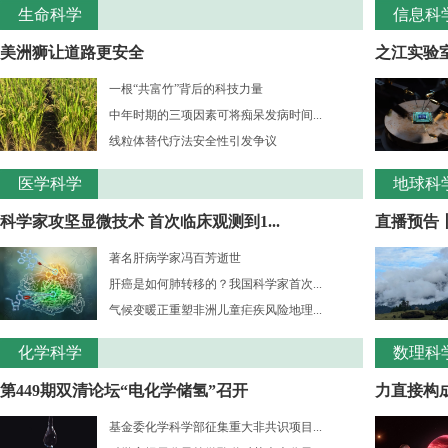
生命科学
信息科
美洲狮让道路更安全
之江实验室
一根“共富竹”背后的科技力量
中年时期的三项因素可将痴呆发病时间...
线粒体替代疗法安全性引发争议
医学科学
地球科
科学家攻坚显微技术 首次临床观测到1...
直播预告
著名肝病学家冯百芳逝世
肝癌是如何肺转移的？我国科学家首次...
气候变暖正重塑非洲儿童疟疾风险地理...
化学科学
数理科
第449期双清论坛“电化学储氢”召开
力直接构成
基金委化学科学部征集重大非共识项目...