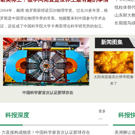
·
线粒体替
2004年，戴维·格罗斯获得诺贝尔物理学奖。过去20多年里，格
·
山东财大教
罗斯是中国理论物理学界的常客。他频繁来到中国参与学术会
·
长期观鸟
议，还促成了中国科学院大学卡弗里理论科学研究所的创立。
新闻图集
太阳表面最高分辨率图像
来了
中国科学家首次认证胶球存在
更多
科报深度
科报
>>
·
力直接构成物质！中国科学家首次认证胶球存在
·
美洲狮让