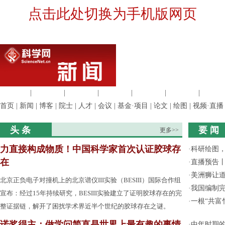
点击此处切换为手机版网页
生命科学
|
医学科学
|
化学科学
|
工程材料
|
信息科学
|
地球科学
|
数理科
首页
|
新闻
|
博客
|
院士
|
人才
|
会议
|
基金·项目
|
论文
|
绘图
|
视频·直播
头 条
要 闻
更多>>
力直接构成物质！中国科学家首次认证胶球存
·
科研绘图，
在
·
直播预告
·
美洲狮让
北京正负电子对撞机上的北京谱仪III实验（BESIII）国际合作组
·
我国编制完
宣布：经过15年持续研究，BESIII实验建立了证明胶球存在的完
·
一根“共富
整证据链，解开了困扰学术界近半个世纪的胶球存在之谜。
诺奖得主：做学问简直是世界上最有趣的事情
·
中年时期的