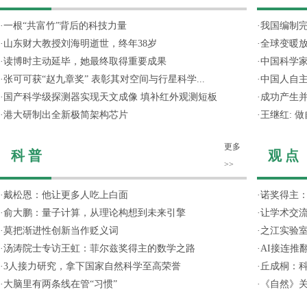
·
一根“共富竹”背后的科技力量
·
我国编制完
·
山东财大教授刘海明逝世，终年38岁
·
全球变暖放
·
读博时主动延毕，她最终取得重要成果
·
中国科学
·
张可可获“赵九章奖” 表彰其对空间与行星科学...
·
中国人自主
·
国产科学级探测器实现天文成像 填补红外观测短板
·
成功产生并
·
港大研制出全新极简架构芯片
·
王继红: 
更多
科 普
观 点
>>
·
戴松恩：他让更多人吃上白面
·
诺奖得主
·
俞大鹏：量子计算，从理论构想到未来引擎
·
让学术交流
·
莫把渐进性创新当作贬义词
·
之江实验
·
汤涛院士专访王虹：菲尔兹奖得主的数学之路
·
AI接连推
·
3人接力研究，拿下国家自然科学至高荣誉
·
丘成桐：
·
大脑里有两条线在管“习惯”
·
《自然》关