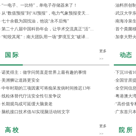
·
“一电子、一比特”，单电子存储器来了！
·
油料所创
·
从“数值预报”到“AI预报”，电力气象预报变天...
·
武汉大学东
·
七十余载为国找油，他说“永不后悔”
·
南海冷泉
·
第二十八届中国科协年会，让学术交流真正“活”...
·
首个粪菌
·
“蛇咬其尾”：南大团队用一场“梦境互文”破译...
·
加拿大野
更多
国 际
动态
>>
·
诺奖得主：做学问简直是世界上最有趣的事情
·
下沉10省
·
美洲狮让道路更安全
·
全国甘蔗
·
中年时期的三项因素可将痴呆发病时间推迟13年
·
全空间信
·
线粒体替代疗法安全性引发争议
·
粤港澳大
·
长期观鸟或可延缓大脑衰老
·
“高价值专
·
脑机接口技术借AI实现脑活动转文字
·
广东首只
更多
高 校
院 所
>>