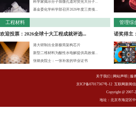
科学家揭示分子筛微孔道对荧光大分子...
基金委化学科学部召开2026年度三类项...
工程材料
管理综
欢迎投票：2026全球十大工程成就评选...
诺奖得主：
港大研制出全新极简架构芯片
新型二维材料为酸性水电解提供高效催...
张炳炎院士：一张补发的毕业证书
关于我们
|
网站声明
|
服
京ICP备07017567号-12
互联网新闻信息服务
Copyright @ 2007-
地址：北京市海淀区中关村