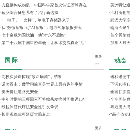
·
力直接构成物质！中国科学家首次认证胶球存在
·
美洲狮让
·
短肠综合征患儿有了治疗新选择
·
油料所创
·
“一电子、一比特”，单电子存储器来了！
·
武汉大学东
·
从“数值预报”到“AI预报”，电力气象预报变天...
·
南海冷泉
·
七十余载为国找油，他说“永不后悔”
·
首个粪菌
·
第二十八届中国科协年会，让学术交流真正“活”...
·
加拿大野
更多
国 际
动态
>>
·
高校实验课惊现“致命病菌”，结果……
·
诺和诺德
·
诺奖得主：做学问简直是世界上最有趣的事情
·
下沉10省
·
美洲狮让道路更安全
·
全国甘蔗
·
中年时期的三项因素可将痴呆发病时间推迟13年
·
全空间信
·
线粒体替代疗法安全性引发争议
·
粤港澳大
·
长期观鸟或可延缓大脑衰老
·
“高价值专
更多