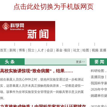
点击此处切换为手机版网页
生命科学
|
医学科学
|
化学科学
|
工程材料
|
信息科学
|
地球科学
|
数理科
首页
|
新闻
|
博客
|
院士
|
人才
|
会议
|
基金·项目
|
论文
|
绘图
|
视频·直播
头 条
要 闻
更多>>
高校实验课惊现“致命病菌”，结果……
·
科研绘图，
·
直播回放
就在暴露人员忧心忡忡之时，犹他州实验室通过进一步检测证
·
我国科学家
实，这群暴露人员并未真正接触危险病原体，一切都是虚惊一
·
2026年
场。该事件为全球实验室安全管理提供一则极具警示意义的案
·
姚建林任
例。
力直接构成物质！中国科学家首次认证胶球存
·
2025年