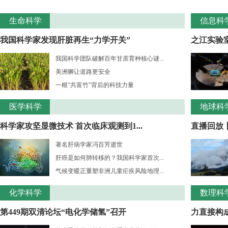
生命科学
信息科
我国科学家发现肝脏再生“力学开关”
之江实验室
我国科学团队破解百年甘蔗育种核心谜...
美洲狮让道路更安全
一根“共富竹”背后的科技力量
医学科学
地球科
科学家攻坚显微技术 首次临床观测到1...
直播回放
著名肝病学家冯百芳逝世
肝癌是如何肺转移的？我国科学家首次...
气候变暖正重塑非洲儿童疟疾风险地理...
化学科学
数理科
第449期双清论坛“电化学储氢”召开
力直接构成