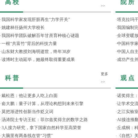
高 校
院 所
>>
·
我国科学家发现肝脏再生“力学开关”
·
塔克拉玛
·
姚建林任扬州大学校长
·
我国编制完
·
我国科学团队破解百年甘蔗育种核心谜题
·
全球变暖放
·
一根“共富竹”背后的科技力量
·
中国科学
·
山东财大教授刘海明逝世，终年38岁
·
中国人自主
·
读博时主动延毕，她最终取得重要成果
·
成功产生并
更多
科 普
观 点
>>
·
戴松恩：他让更多人吃上白面
·
诺奖得主
·
俞大鹏：量子计算，从理论构想到未来引擎
·
让学术交流
·
莫把渐进性创新当作贬义词
·
之江实验
·
汤涛院士专访王虹：菲尔兹奖得主的数学之路
·
AI接连推
·
3人接力研究，拿下国家自然科学至高荣誉
·
丘成桐：
·
大脑里有两条线在管“习惯”
·
《自然》关