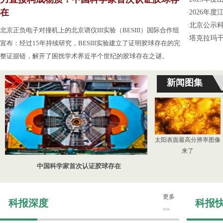
在
·
2026年
·
北京公示
北京正负电子对撞机上的北京谱仪III实验（BESIII）国际合作组
·
塔克拉玛
宣布：经过15年持续研究，BESIII实验建立了证明胶球存在的完
整证据链，解开了困扰学术界近半个世纪的胶球存在之谜。
新闻图集
太阳表面最高分辨率图像
来了
中国科学家首次认证胶球存在
更多
科报深度
科报
>>