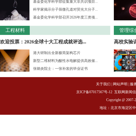
基金委化学科学部征集重大非共识项目...
科学家揭示分子筛微孔道对荧光大分子...
基金委化学科学部召开2026年度三类项...
工程材料
管理综
欢迎投票：2026全球十大工程成就评选...
高校实验课
港大研制出全新极简架构芯片
新型二维材料为酸性水电解提供高效催...
张炳炎院士：一张补发的毕业证书
关于我们
|
网站声明
|
服
京ICP备07017567号-12
互联网新闻信息服务
Copyright @ 2007-
地址：北京市海淀区中关村