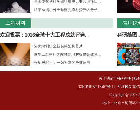
基金委化学科学部征集重大非共识项目...
科学家揭示分子筛微孔道对荧光大分子...
工程材料
管理综
欢迎投票：2026全球十大工程成就评选...
科研绘图
港大研制出全新极简架构芯片
新型二维材料为酸性水电解提供高效催...
张炳炎院士：一张补发的毕业证书
关于我们
|
网站声明
|
服
京ICP备07017567号-12
互联网新闻信息服务
Copyright @ 2007-
地址：北京市海淀区中关村