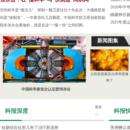
·
2026年
空间科学是“慢活儿”，研制一颗卫星往往十年起步；大规模星座
·
姚建林任
却是“快制造”，一年要吞吐几百颗星。中国科学院卫星创新院副
·
2025年
院长张永合要做的，就是在这“一慢一快”之间织网。
新闻图集
太阳表面最高分辨率图像
来了
中国科学家首次认证胶球存在
更多
科报深度
科报
>>
·
短肠综合征患儿有了治疗新选择
·
美洲狮让