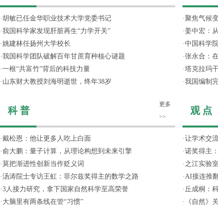
·
胡敏已任金华职业技术大学党委书记
·
聚焦气候变
·
我国科学家发现肝脏再生“力学开关”
·
姜中宏：从
·
姚建林任扬州大学校长
·
中国科学院
·
我国科学团队破解百年甘蔗育种核心谜题
·
张永合：在
·
一根“共富竹”背后的科技力量
·
塔克拉玛
·
山东财大教授刘海明逝世，终年38岁
·
我国编制完
更多
科 普
观 点
>>
·
戴松恩：他让更多人吃上白面
·
让学术交流
·
俞大鹏：量子计算，从理论构想到未来引擎
·
诺奖得主
·
莫把渐进性创新当作贬义词
·
之江实验
·
汤涛院士专访王虹：菲尔兹奖得主的数学之路
·
AI接连推
·
3人接力研究，拿下国家自然科学至高荣誉
·
丘成桐：
·
大脑里有两条线在管“习惯”
·
《自然》关