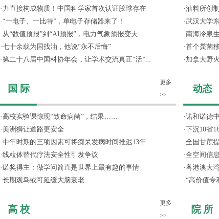
·
力直接构成物质！中国科学家首次认证胶球存在
·
油料所创
·
“一电子、一比特”，单电子存储器来了！
·
武汉大学东
·
从“数值预报”到“AI预报”，电力气象预报变天...
·
南海冷泉
·
七十余载为国找油，他说“永不后悔”
·
首个粪菌
·
第二十八届中国科协年会，让学术交流真正“活”...
·
加拿大野
更多
国 际
动态
>>
·
高校实验课惊现“致命病菌”，结果……
·
诺和诺德
·
美洲狮让道路更安全
·
下沉10省
·
中年时期的三项因素可将痴呆发病时间推迟13年
·
全国甘蔗
·
线粒体替代疗法安全性引发争议
·
全空间信
·
诺奖得主：做学问简直是世界上最有趣的事情
·
粤港澳大
·
长期观鸟或可延缓大脑衰老
·
“高价值专
更多
高 校
院 所
>>