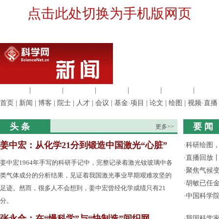
点击此处切换为手机版网页
生命科学
|
医学科学
|
化学科学
|
工程材料
|
信息科学
|
地球科学
|
数理科
首页
|
新闻
|
博客
|
院士
|
人才
|
会议
|
基金·项目
|
论文
|
绘图
|
视频·直播
头 条
要 闻
更多>>
姜中宏：从化学21分到锻造中国激光“心脏”
·
科研绘图，
·
直播回放
姜中宏1964年手写的科研手记中，完整记录着激光钕玻璃中各
·
聚焦气候变
类气体成分的分析结果，见证着我国激光事业早期艰难攻坚的
·
胡敏已任
足迹。然而，很多人不会想到，姜中宏曾经化学成绩只有21
·
中国科学
分。
张永合：在“慢科学”与“快制造”间织网
·
我国科学家