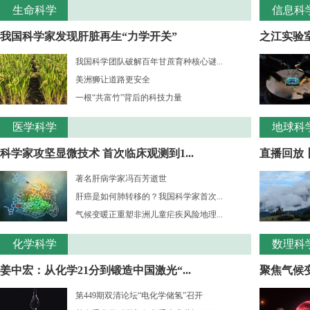
生命科学
信息科
我国科学家发现肝脏再生“力学开关”
之江实验室
我国科学团队破解百年甘蔗育种核心谜...
美洲狮让道路更安全
一根“共富竹”背后的科技力量
医学科学
地球科
科学家攻坚显微技术 首次临床观测到1...
直播回放
著名肝病学家冯百芳逝世
肝癌是如何肺转移的？我国科学家首次...
气候变暖正重塑非洲儿童疟疾风险地理...
化学科学
数理科
姜中宏：从化学21分到锻造中国激光“...
聚焦气候变
第449期双清论坛“电化学储氢”召开