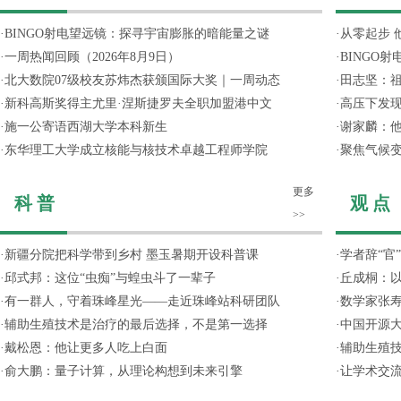
·
BINGO射电望远镜：探寻宇宙膨胀的暗能量之谜
·
从零起步 
·
一周热闻回顾（2026年8月9日）
·
BINGO
·
北大数院07级校友苏炜杰获颁国际大奖｜一周动态
·
田志坚：
·
新科高斯奖得主尤里·涅斯捷罗夫全职加盟港中文
·
高压下发
·
施一公寄语西湖大学本科新生
·
谢家麟：他
·
东华理工大学成立核能与核技术卓越工程师学院
·
聚焦气候变
更多
科 普
观 点
>>
·
新疆分院把科学带到乡村 墨玉暑期开设科普课
·
学者辞“官
·
邱式邦：这位“虫痴”与蝗虫斗了一辈子
·
丘成桐：以
·
有一群人，守着珠峰星光——走近珠峰站科研团队
·
数学家张寿
·
辅助生殖技术是治疗的最后选择，不是第一选择
·
中国开源大
·
戴松恩：他让更多人吃上白面
·
辅助生殖
·
俞大鹏：量子计算，从理论构想到未来引擎
·
让学术交流