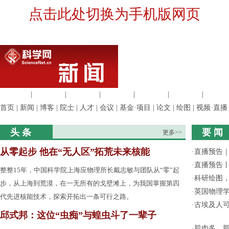
点击此处切换为手机版网页
生命科学
|
医学科学
|
化学科学
|
工程材料
|
信息科学
|
地球科学
|
数理科
首页
|
新闻
|
博客
|
院士
|
人才
|
会议
|
基金·项目
|
论文
|
绘图
|
视频·直播
头 条
要 闻
更多>>
从零起步 他在“无人区”拓荒未来核能
·
直播预告｜
·
直播预告
整整15年，中国科学院上海应物理所长戴志敏与团队从“零”起
·
科研绘图，
步，从上海到荒漠，在一无所有的戈壁滩上，为我国掌握第四
·
英国物理
代先进核能技术，探索开拓出一条可行之路。
·
古埃及人
邱式邦：这位“虫痴”与蝗虫斗了一辈子
·
肌肉多、