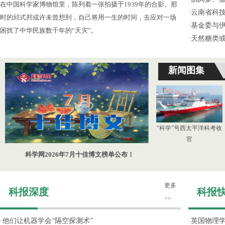
在中国科学家博物馆里，陈列着一张拍摄于1939年的合影。那
·
云南省科
时的邱式邦或许未曾想到，自己将用一生的时间，去应对一场
·
基金委与伊
困扰了中华民族数千年的“天灾”。
·
天然糖类
新闻图集
“科学”号西太平洋科考收
官
科学网2026年7月十佳博文榜单公布！
更多
科报深度
科报
>>
·
他们让机器学会“隔空探测术”
·
英国物理