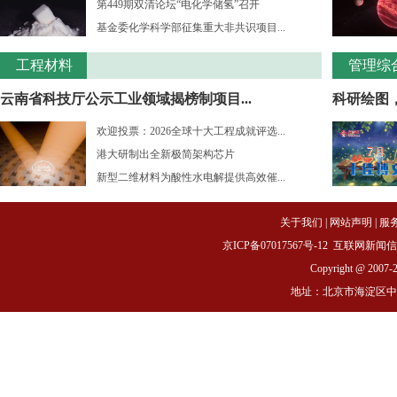
第449期双清论坛“电化学储氢”召开
基金委化学科学部征集重大非共识项目...
工程材料
管理综
云南省科技厅公示工业领域揭榜制项目...
科研绘图
欢迎投票：2026全球十大工程成就评选...
港大研制出全新极简架构芯片
新型二维材料为酸性水电解提供高效催...
关于我们
|
网站声明
|
服
京ICP备07017567号-12
互联网新闻信息服务
Copyright @ 2007-
地址：北京市海淀区中关村