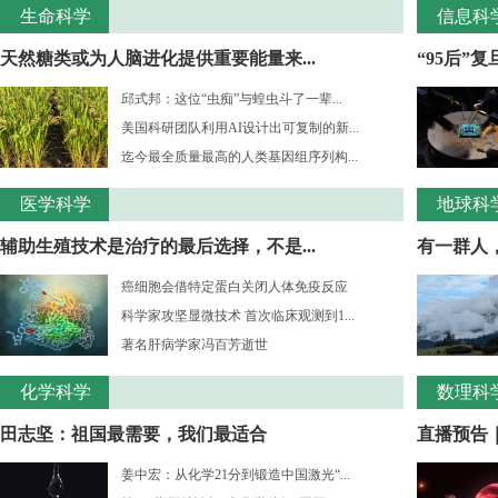
生命科学
信息科
天然糖类或为人脑进化提供重要能量来...
“95后”
邱式邦：这位“虫痴”与蝗虫斗了一辈...
美国科研团队利用AI设计出可复制的新...
迄今最全质量最高的人类基因组序列构...
医学科学
地球科
辅助生殖技术是治疗的最后选择，不是...
有一群人，
癌细胞会借特定蛋白关闭人体免疫反应
科学家攻坚显微技术 首次临床观测到1...
著名肝病学家冯百芳逝世
化学科学
数理科
田志坚：祖国最需要，我们最适合
直播预告｜
姜中宏：从化学21分到锻造中国激光“...