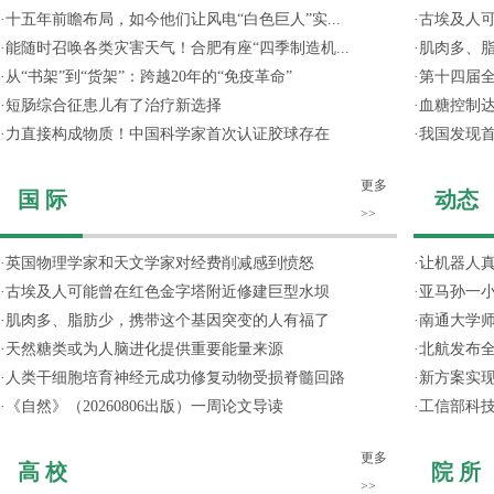
·
十五年前瞻布局，如今他们让风电“白色巨人”实...
·
古埃及人
·
能随时召唤各类灾害天气！合肥有座“四季制造机...
·
肌肉多、
·
从“书架”到“货架”：跨越20年的“免疫革命”
·
第十四届
·
短肠综合征患儿有了治疗新选择
·
血糖控制达
·
力直接构成物质！中国科学家首次认证胶球存在
·
我国发现
更多
国 际
动态
>>
·
英国物理学家和天文学家对经费削减感到愤怒
·
让机器人
·
古埃及人可能曾在红色金字塔附近修建巨型水坝
·
亚马孙一小
·
肌肉多、脂肪少，携带这个基因突变的人有福了
·
南通大学
·
天然糖类或为人脑进化提供重要能量来源
·
北航发布全
·
人类干细胞培育神经元成功修复动物受损脊髓回路
·
新方案实
·
《自然》（20260806出版）一周论文导读
·
工信部科技
更多
高 校
院 所
>>