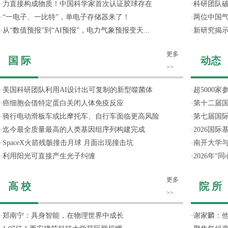
·
力直接构成物质！中国科学家首次认证胶球存在
·
科研团队破
·
“一电子、一比特”，单电子存储器来了！
·
两位中国气
·
从“数值预报”到“AI预报”，电力气象预报变天...
·
新研究揭
更多
国 际
动态
>>
·
美国科研团队利用AI设计出可复制的新型噬菌体
·
超5000
·
癌细胞会借特定蛋白关闭人体免疫反应
·
第十二届
·
骑行电动滑板车或比摩托车、自行车面临更高风险
·
第七届国
·
迄今最全质量最高的人类基因组序列构建完成
·
2026国
·
SpaceX火箭残骸撞击月球 月面出现撞击坑
·
南开大学
·
利用阳光可直接产生光子纠缠
·
2026年
更多
高 校
院 所
>>
·
郑南宁：具身智能，在物理世界中成长
·
谢家麟：他