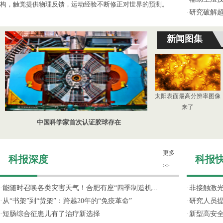
构，触觉提供物理反馈，运动经验不断修正对世界的预测。
·
研究破解超
新闻图集
太阳表面最高分辨率图像
来了
中国科学家首次认证胶球存在
更多
科报深度
科报
>>
·
能随时召唤各类灾害天气！合肥有座“四季制造机...
·
非接触激光
·
从“书架”到“货架”：跨越20年的“免疫革命”
·
研究人员提
·
短肠综合征患儿有了治疗新选择
·
新型高安全