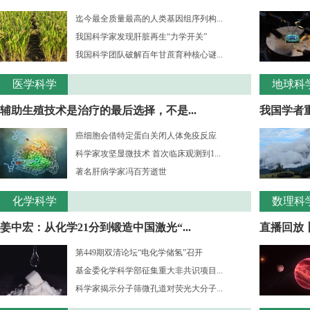
迄今最全质量最高的人类基因组序列构...
我国科学家发现肝脏再生“力学开关”
我国科学团队破解百年甘蔗育种核心谜...
医学科学
地球科
辅助生殖技术是治疗的最后选择，不是...
我国学者重
癌细胞会借特定蛋白关闭人体免疫反应
科学家攻坚显微技术 首次临床观测到1...
著名肝病学家冯百芳逝世
化学科学
数理科
姜中宏：从化学21分到锻造中国激光“...
直播回放丨
第449期双清论坛“电化学储氢”召开
基金委化学科学部征集重大非共识项目...
科学家揭示分子筛微孔道对荧光大分子...