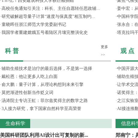
·
1.07亿！西安建筑科技大学获巨额捐赠
·
聚焦气候变
·
高校任免通知引关注：科长、主任自愿转任思政辅...
·
姜中宏：从
·
研究破解超导量子计算“速度与保真度”相互制约...
·
中国科学院
·
童晓晖任浙江师范大学党委副书记
·
张永合：在
·
我国学者重建嫦娥五号着陆区月壤完整演化史
·
塔克拉玛
更多
科 普
观 点
>>
·
辅助生殖技术是治疗的最后选择，不是第一选择
·
中国开源大
·
戴松恩：他让更多人吃上白面
·
辅助生殖
·
俞大鹏：量子计算，从理论构想到未来引擎
·
让学术交流
·
莫把渐进性创新当作贬义词
·
诺奖得主
·
汤涛院士专访王虹：菲尔兹奖得主的数学之路
·
之江实验
·
3人接力研究，拿下国家自然科学至高荣誉
·
AI接连推
生命科学
信息科
美国科研团队利用AI设计出可复制的新...
郑南宁：