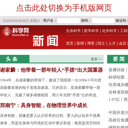
点击此处切换为手机版网页
生命科学
|
医学科学
|
化学科学
|
工程
首页
|
新闻
|
博客
|
院士
|
人才
|
会议
头 条
要 闻
更多>>
谢家麟：他带着一群年轻人“手搓”出大国重器
·
直播回放
·
科研绘图，
1964年，在谢家麟的带领下，建成了我国第一台30MeV可向更
·
住房城乡
高能量发展的电子直线加速器。它的背后，是谢家麟带领一群
·
吉林省高
年轻人，克服了诸多艰难险阻，用八年光阴“手搓”出的奇迹。
·
1.07亿
郑南宁：具身智能，在物理世界中成长
·
中国开源大
具身智能，就像是婴儿认识世界的过程。婴儿的认知并不脱离
·
高校任免通
身体，而是在身体与环境的互动中逐步形成：视觉提供空间结
·
辅助生殖