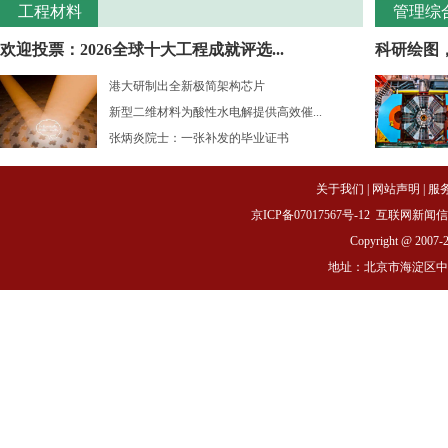
工程材料
管理综
欢迎投票：2026全球十大工程成就评选...
科研绘图
港大研制出全新极简架构芯片
新型二维材料为酸性水电解提供高效催...
张炳炎院士：一张补发的毕业证书
关于我们
|
网站声明
|
服
京ICP备07017567号-12
互联网新闻信息服务
Copyright @ 2007-
地址：北京市海淀区中关村