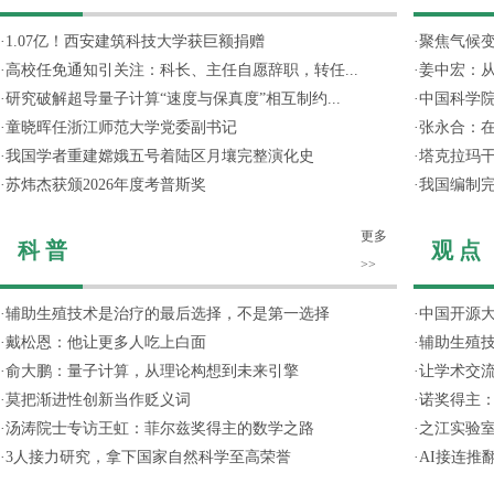
·
1.07亿！西安建筑科技大学获巨额捐赠
·
聚焦气候变
·
高校任免通知引关注：科长、主任自愿辞职，转任...
·
姜中宏：从
·
研究破解超导量子计算“速度与保真度”相互制约...
·
中国科学院
·
童晓晖任浙江师范大学党委副书记
·
张永合：在
·
我国学者重建嫦娥五号着陆区月壤完整演化史
·
塔克拉玛
·
苏炜杰获颁2026年度考普斯奖
·
我国编制完
更多
科 普
观 点
>>
·
辅助生殖技术是治疗的最后选择，不是第一选择
·
中国开源大
·
戴松恩：他让更多人吃上白面
·
辅助生殖
·
俞大鹏：量子计算，从理论构想到未来引擎
·
让学术交流
·
莫把渐进性创新当作贬义词
·
诺奖得主
·
汤涛院士专访王虹：菲尔兹奖得主的数学之路
·
之江实验
·
3人接力研究，拿下国家自然科学至高荣誉
·
AI接连推