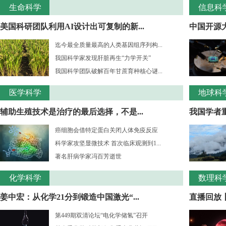
生命科学
信息科
美国科研团队利用AI设计出可复制的新...
中国开源大
迄今最全质量最高的人类基因组序列构...
我国科学家发现肝脏再生“力学开关”
我国科学团队破解百年甘蔗育种核心谜...
医学科学
地球科
辅助生殖技术是治疗的最后选择，不是...
我国学者重
癌细胞会借特定蛋白关闭人体免疫反应
科学家攻坚显微技术 首次临床观测到1...
著名肝病学家冯百芳逝世
化学科学
数理科
姜中宏：从化学21分到锻造中国激光“...
直播回放丨
第449期双清论坛“电化学储氢”召开