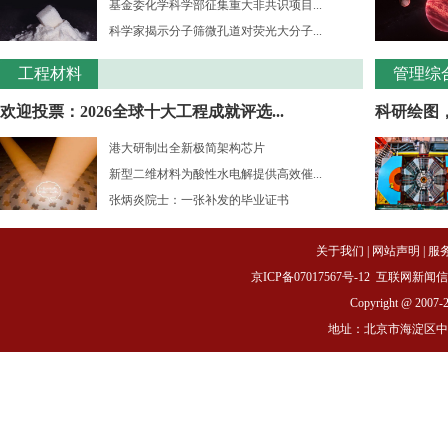
基金委化学科学部征集重大非共识项目...
科学家揭示分子筛微孔道对荧光大分子...
工程材料
管理综
欢迎投票：2026全球十大工程成就评选...
科研绘图
港大研制出全新极简架构芯片
新型二维材料为酸性水电解提供高效催...
张炳炎院士：一张补发的毕业证书
关于我们
|
网站声明
|
服
京ICP备07017567号-12
互联网新闻信息服务
Copyright @ 2007-
地址：北京市海淀区中关村