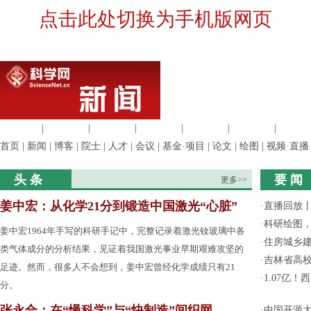
点击此处切换为手机版网页
生命科学
|
医学科学
|
化学科学
|
工程材料
|
信息科学
|
地球科学
|
数理科
首页
|
新闻
|
博客
|
院士
|
人才
|
会议
|
基金·项目
|
论文
|
绘图
|
视频·直播
头 条
要 闻
更多>>
姜中宏：从化学21分到锻造中国激光“心脏”
·
直播回放
·
科研绘图，
姜中宏1964年手写的科研手记中，完整记录着激光钕玻璃中各
·
住房城乡
类气体成分的分析结果，见证着我国激光事业早期艰难攻坚的
·
吉林省高
足迹。然而，很多人不会想到，姜中宏曾经化学成绩只有21
·
1.07亿
分。
张永合：在“慢科学”与“快制造”间织网
·
中国开源大