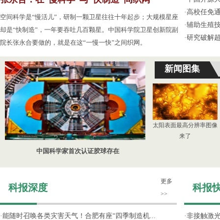
·
高校任免通
空间科学是“慢活儿”，研制一颗卫星往往十年起步；大规模星座
·
辅助生殖
却是“快制造”，一年要吞吐几百颗星。中国科学院卫星创新院副
·
研究破解超
院长张永合要做的，就是在这“一慢一快”之间织网。
新闻图集
太阳表面最高分辨率图像
来了
中国科学家首次认证胶球存在
更多
科报深度
科报
>>
·
能随时召唤各类灾害天气！合肥有座“四季制造机...
·
非接触激光