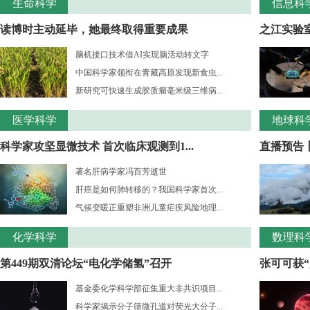
生命科学
信息科
读博时主动延毕，她最终取得重要成果
之江实验室
脑机接口技术借AI实现脑活动转文字
中国科学家领衔在青藏高原发现新食虫...
新研究可快速生成胶质瘤毫米级三维病...
医学科学
地球科
科学家攻坚显微技术 首次临床观测到1...
直播预告
著名肝病学家冯百芳逝世
肝癌是如何肺转移的？我国科学家首次...
气候变暖正重塑非洲儿童疟疾风险地理...
化学科学
数理科
第449期双清论坛“电化学储氢”召开
张可可获“
基金委化学科学部征集重大非共识项目...
科学家揭示分子筛微孔道对荧光大分子...