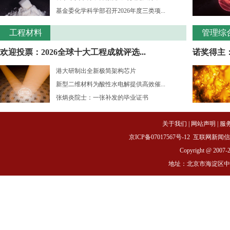
基金委化学科学部召开2026年度三类项...
工程材料
管理综
欢迎投票：2026全球十大工程成就评选...
诺奖得主：
港大研制出全新极简架构芯片
新型二维材料为酸性水电解提供高效催...
张炳炎院士：一张补发的毕业证书
关于我们
|
网站声明
|
服
京ICP备07017567号-12
互联网新闻信息服务
Copyright @ 2007-
地址：北京市海淀区中关村