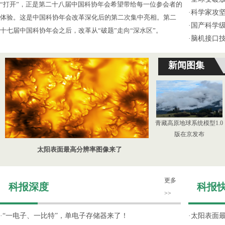
“打开”，正是第二十八届中国科协年会希望带给每一位参会者的
·
科学家攻坚
体验。这是中国科协年会改革深化后的第二次集中亮相。第二
·
国产科学级
十七届中国科协年会之后，改革从“破题”走向“深水区”。
·
脑机接口技
新闻图集
青藏高原地球系统模型1.0
版在京发布
太阳表面最高分辨率图像来了
更多
科报深度
科报
>>
·
“一电子、一比特”，单电子存储器来了！
·
太阳表面