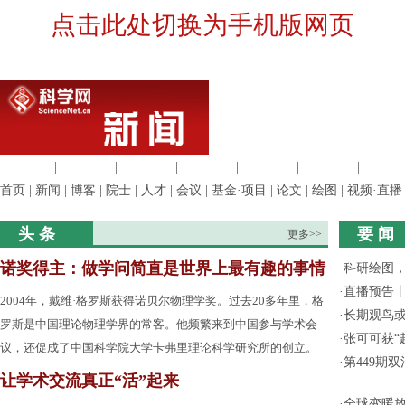
点击此处切换为手机版网页
生命科学
|
医学科学
|
化学科学
|
工程材料
|
信息科学
|
地球科学
|
数理科
首页
|
新闻
|
博客
|
院士
|
人才
|
会议
|
基金·项目
|
论文
|
绘图
|
视频·直播
头 条
要 闻
更多>>
诺奖得主：做学问简直是世界上最有趣的事情
·
科研绘图，
·
直播预告
2004年，戴维·格罗斯获得诺贝尔物理学奖。过去20多年里，格
·
长期观鸟
罗斯是中国理论物理学界的常客。他频繁来到中国参与学术会
·
张可可获“
议，还促成了中国科学院大学卡弗里理论科学研究所的创立。
·
第449期
让学术交流真正“活”起来
·
全球变暖放