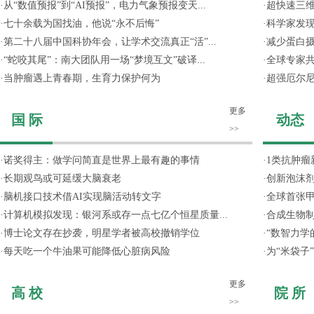
·
从“数值预报”到“AI预报”，电力气象预报变天...
·
超快速三维
·
七十余载为国找油，他说“永不后悔”
·
科学家发
·
第二十八届中国科协年会，让学术交流真正“活”...
·
减少蛋白
·
“蛇咬其尾”：南大团队用一场“梦境互文”破译...
·
全球专家共
·
当肿瘤遇上青春期，生育力保护何为
·
超强厄尔尼
更多
国 际
动态
>>
·
诺奖得主：做学问简直是世界上最有趣的事情
·
1类抗肿瘤
·
长期观鸟或可延缓大脑衰老
·
创新泡沫
·
脑机接口技术借AI实现脑活动转文字
·
全球首张甲
·
计算机模拟发现：银河系或存一点七亿个恒星质量...
·
合成生物制
·
博士论文存在抄袭，明星学者被高校撤销学位
·
“数智力学
·
每天吃一个牛油果可能降低心脏病风险
·
为“米袋子
更多
高 校
院 所
>>