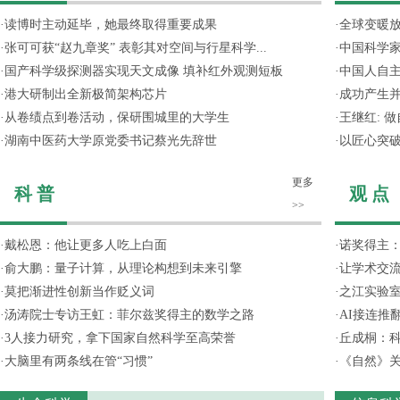
·
读博时主动延毕，她最终取得重要成果
·
全球变暖放
·
张可可获“赵九章奖” 表彰其对空间与行星科学...
·
中国科学
·
国产科学级探测器实现天文成像 填补红外观测短板
·
中国人自主
·
港大研制出全新极简架构芯片
·
成功产生并
·
从卷绩点到卷活动，保研围城里的大学生
·
王继红: 
·
湖南中医药大学原党委书记蔡光先辞世
·
以匠心突
更多
科 普
观 点
>>
·
戴松恩：他让更多人吃上白面
·
诺奖得主
·
俞大鹏：量子计算，从理论构想到未来引擎
·
让学术交流
·
莫把渐进性创新当作贬义词
·
之江实验
·
汤涛院士专访王虹：菲尔兹奖得主的数学之路
·
AI接连推
·
3人接力研究，拿下国家自然科学至高荣誉
·
丘成桐：
·
大脑里有两条线在管“习惯”
·
《自然》关