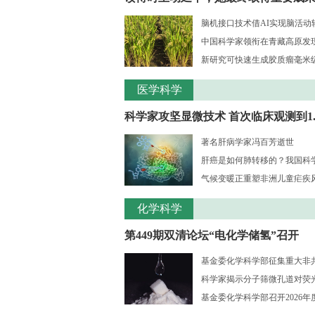
脑机接口技术借AI实现脑活动
中国科学家领衔在青藏高原发现新
新研究可快速生成胶质瘤毫米级三
医学科学
科学家攻坚显微技术 首次临床观测到1..
著名肝病学家冯百芳逝世
肝癌是如何肺转移的？我国科学家
气候变暖正重塑非洲儿童疟疾风险
化学科学
第449期双清论坛“电化学储氢”召开
基金委化学科学部征集重大非共识
科学家揭示分子筛微孔道对荧光大
基金委化学科学部召开2026年度