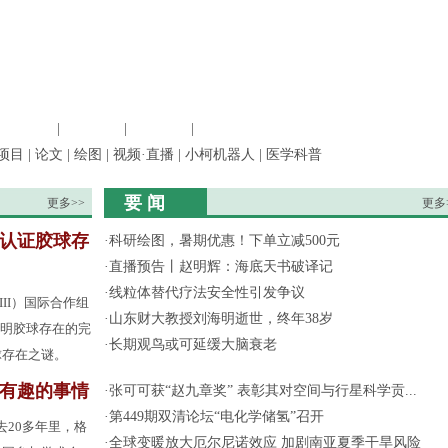
信息科学
|
地球科学
|
数理科学
|
管理综合
项目
|
论文
|
绘图
|
视频·直播
|
小柯机器人
|
医学科普
要 闻
更多>>
更多
认证胶球存
·
科研绘图，暑期优惠！下单立减500元
·
直播预告丨赵明辉：海底天书破译记
·
线粒体替代疗法安全性引发争议
III）国际合作组
·
山东财大教授刘海明逝世，终年38岁
了证明胶球存在的完
·
长期观鸟或可延缓大脑衰老
球存在之谜。
有趣的事情
·
张可可获“赵九章奖” 表彰其对空间与行星科学贡...
·
第449期双清论坛“电化学储氢”召开
去20多年里，格
·
全球变暖放大厄尔尼诺效应 加剧南亚夏季干旱风险