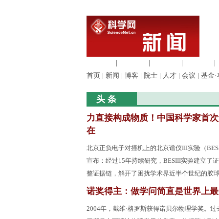
生命科学
|
医学科学
|
化学科学
|
工程材料
|
首页
|
新闻
|
博客
|
院士
|
人才
|
会议
|
基金·
头 条
力直接构成物质！中国科学家首次
在
北京正负电子对撞机上的北京谱仪III实验（BES
宣布：经过15年持续研究，BESIII实验建立
整证据链，解开了困扰学术界近半个世纪的胶
诺奖得主：做学问简直是世界上最
2004年，戴维·格罗斯获得诺贝尔物理学奖。过