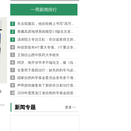
一周新闻排行
1
失去双腿后，他在轮椅上书写“高可...
2
青藏高原地球系统模型1.0版在京发...
3
汤涛院士专访王虹：菲尔兹奖得主的...
4
科技部发布4个重大专项、1个重点专...
5
王旭任山西中医药大学校长
数
6
同济、南开涉学术不端论文，被《自...
7
女童死于基因治疗：缺失的刹车与必...
8
国家自然科学基金委员会发布多个项...
9
声带损伤修复有了新的非注射治疗策...
多
10
2026年度黑龙江省自然科学基金拟资...
新闻专题
更多>>