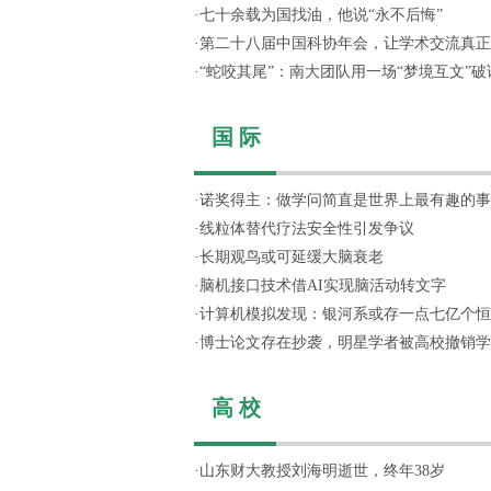
·
七十余载为国找油，他说“永不后悔”
·
第二十八届中国科协年会，让学术交流真正“活
·
“蛇咬其尾”：南大团队用一场“梦境互文”破译.
国 际
·
诺奖得主：做学问简直是世界上最有趣的事
·
线粒体替代疗法安全性引发争议
·
长期观鸟或可延缓大脑衰老
·
脑机接口技术借AI实现脑活动转文字
·
计算机模拟发现：银河系或存一点七亿个恒星
·
博士论文存在抄袭，明星学者被高校撤销学
高 校
·
山东财大教授刘海明逝世，终年38岁