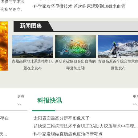
中国参与学术会
·
科学家攻坚显微技术 首次临床观测到10微米血管
研究所的创立。
新闻图集
青藏高原地球系统模型1.0
新研究破解致命出血热病
青藏高原首个综合性汞
版在京发布
毒复制之谜
据集发布
更多
更
科报快讯
>>
>>
存在
·
太阳表面最高分辨率图像来了
·
超快速三维病理技术平台ULTRA助力胶质瘤术中病理...
...
·
科学家发现结直肠癌免疫治疗新靶点