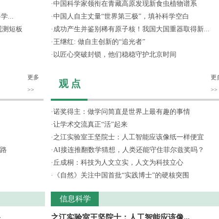
·
中国科学家领衔在青藏高原发现新食虫植物谱系
...
·
中国人自主丈量“世界第三极”，填补科学空白
观测短板
·
成功产生并鉴别稀有原子核！我国大国重器取得新...
·
王继红: 做自主创新的“追光者”
·
以匠心突破封锁，他们稳稳守护北京时间
更多
更
观 点
>>
>>
·
诺奖得主：做学问简直是世界上最有趣的事情
·
让学术交流真正“活”起来
·
之江实验室王坚院士：人工智能应该像纸一样便宜
路
·
AI接连推翻数学猜想，人类还能守住菲尔兹奖吗？
·
丘成桐：科技为人文立实，人文为科技立心
·
《自然》关注中国首批“实践博士”的硬核突围
信息科学
果
之江实验室王坚院士：人工智能应该像...