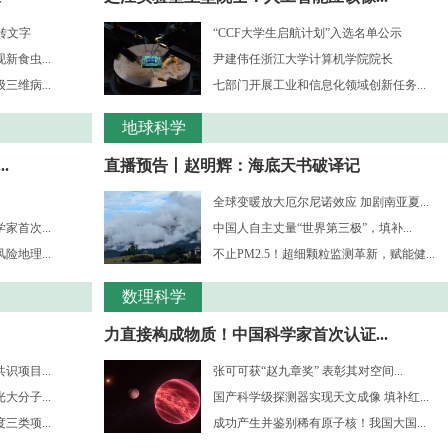
转文字
“CCF大学生启航计划”入选名单公示
食虫...
尹建伟任浙江大学计算机学院院长
维病...
七部门开展工业和信息化领域创新任务...
地球科学
.
直播预告丨赵明辉：海底天书破译记
全球变暖放大厄尔尼诺效应 加剧南亚夏...
首次...
中国人自主丈量“世界第三极”，填补...
地理...
不止PM2.5！超细颗粒监测革新，赋能健...
数理科学
力直接构成物质！中国科学家首次认证...
项目...
张可可获“赵九章奖” 表彰其对空间...
分子...
国产科学级探测器实现天文成像 填补红...
三类项...
成功产生并鉴别稀有原子核！我国大国...