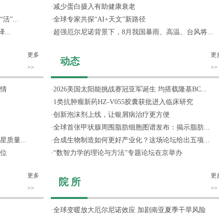
·
减少蛋白摄入有助健康衰老
”...
·
全球专家共探“AI+天文”新路径
..
·
超强厄尔尼诺背景下，8月我国暴雨、高温、台风将...
更多
更
动态
>>
>>
情
·
2026美国太阳能挑战赛冠亚军诞生 均搭载隆基BC...
·
1类抗肿瘤新药HZ-V055胶囊获批进入临床研究
·
创新泡沫剂上线，让银屑病治疗更方便
·
全球首张甲状腺周围脂肪细胞图谱发布：揭示脂肪...
质量...
·
合成生物制造如何更好产业化？这场论坛给出五项...
位
·
“数智力学的理论与方法”专题论坛在京举办
更多
更
院 所
>>
>>
·
全球变暖放大厄尔尼诺效应 加剧南亚夏季干旱风险