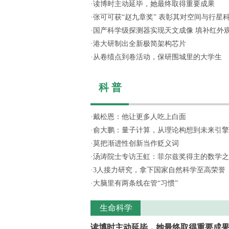
·
读博时主动延毕，她最终取得重要成果
·
张可可获“赵九章奖” 表彰其对空间与行星科学
·
国产科学级探测器实现天文成像 填补红外
·
港大研制出全新极简架构芯片
·
从卷绩点到卷活动，保研围城里的大学生
科 普
·
戴松恩：他让更多人吃上白面
·
俞大鹏：量子计算，从理论构想到未来引擎
·
莫把渐进性创新当作贬义词
·
汤涛院士专访王虹：菲尔兹奖得主的数学之
·
3人接力研究，拿下国家自然科学至高荣誉
·
大脑里有两条线在管“习惯”
生命科学
读博时主动延毕，她最终取得重要成