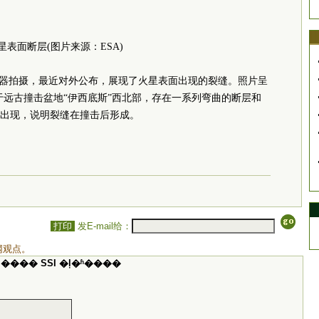
星表面断层(图片来源：ESA)
测器拍摄，最近对外公布，展现了火星表面出现的裂缝。照片呈
于远古撞击盆地“伊西底斯”西北部，存在一系列弯曲的断层和
出现，说明裂缝在撞击后形成。
打印
发E-mail给：
网观点。
���� SSI �ļ�ʱ����