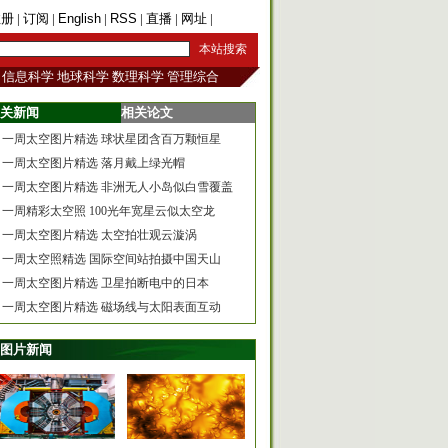
注册
|
订阅
|
English
|
RSS
|
直播
|
网址
|
手机版
信息科学
地球科学
数理科学
管理综合
关新闻
相关论文
一周太空图片精选 球状星团含百万颗恒星
一周太空图片精选 落月戴上绿光帽
一周太空图片精选 非洲无人小岛似白雪覆盖
一周精彩太空照 100光年宽星云似太空龙
一周太空图片精选 太空拍壮观云漩涡
一周太空照精选 国际空间站拍摄中国天山
一周太空图片精选 卫星拍断电中的日本
一周太空图片精选 磁场线与太阳表面互动
图片新闻