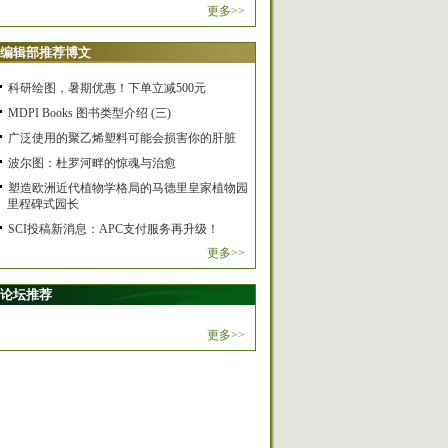
更多>>
编辑部推荐博文
科研绘图，暑期优惠！下单立减500元
MDPI Books 图书类型介绍 (三)
广泛使用的聚乙烯塑料可能会损害你的肝脏
波尔图：杜罗河畔的惊魂与治愈
塑造欧洲近代植物学格局的马德里皇家植物园
里程碑式园长
SCI投稿新消息：APC支付服务再升级！
更多>>
论坛推荐
更多>>