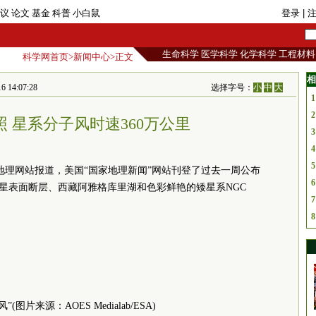
议
论文
基金
科普
小白鼠
登录
| 
生命科学
医学科学
化学科学
工程材料
科学网首页
>
新闻中心
>正文
相
4:07:28
选择字号：
小
中
大
1
2
 星系分子风时速360万公里
3
4
5
家地理网站报道，美国“国家地理新闻”网站刊登了过去一周公布
6
火星表面断层、西藏阿雅格库里湖和色彩鲜艳的矮星系NGC
7
8
(图片来源：AOES Medialab/ESA)