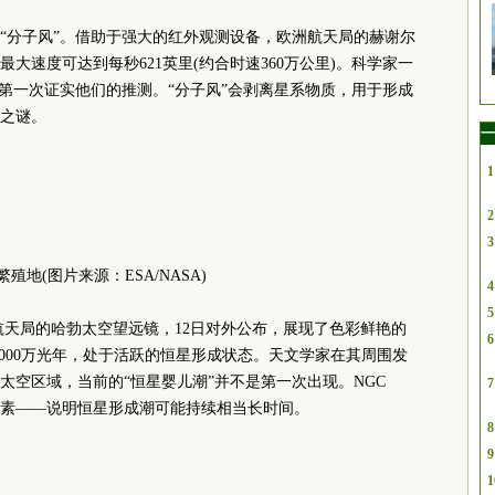
“分子风”。借助于强大的红外观测设备，欧洲航天局的赫谢尔
大速度可达到每秒621英里(约合时速360万公里)。科学家一
据第一次证实他们的推测。“分子风”会剥离星系物质，用于形成
之谜。
一
1
2
3
繁殖地(图片来源：ESA/NASA)
4
5
航天局的哈勃太空望远镜，12日对外公布，展现了色彩鲜艳的
6
约1000万光年，处于活跃的恒星形成状态。天文学家在其周围发
太空区域，当前的“恒星婴儿潮”并不是第一次出现。NGC
7
成要素——说明恒星形成潮可能持续相当长时间。
8
9
1