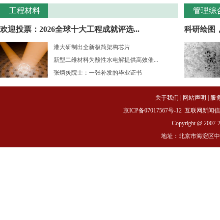
工程材料
管理综
欢迎投票：2026全球十大工程成就评选...
科研绘图
港大研制出全新极简架构芯片
新型二维材料为酸性水电解提供高效催...
张炳炎院士：一张补发的毕业证书
关于我们
|
网站声明
|
服
京ICP备07017567号-12
互联网新闻信息服务
Copyright @ 2007-
地址：北京市海淀区中关村