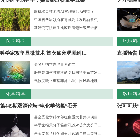
读博时主动延毕，她最终取得重要成果
之江实验室
脑机接口技术借AI实现脑活动转文字
中国科学家领衔在青藏高原发现新食虫...
新研究可快速生成胶质瘤毫米级三维病...
医学科学
地球科
科学家攻坚显微技术 首次临床观测到1...
直播预告
著名肝病学家冯百芳逝世
肝癌是如何肺转移的？我国科学家首次...
气候变暖正重塑非洲儿童疟疾风险地理...
化学科学
数理科
第449期双清论坛“电化学储氢”召开
张可可获“
基金委化学科学部征集重大非共识项目...
科学家揭示分子筛微孔道对荧光大分子...
基金委化学科学部召开2026年度三类项...