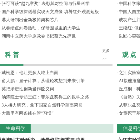
·
张可可获“赵九章奖” 表彰其对空间与行星科学...
·
中国科学
·
国产科学级探测器实现天文成像 填补红外观测短板
·
中国人自主
·
港大研制出全新极简架构芯片
·
成功产生并
·
从卷绩点到卷活动，保研围城里的大学生
·
王继红: 
·
湖南中医药大学原党委书记蔡光先辞世
·
以匠心突
更多
科 普
观 点
>>
·
戴松恩：他让更多人吃上白面
·
之江实验
·
俞大鹏：量子计算，从理论构想到未来引擎
·
AI接连推
·
莫把渐进性创新当作贬义词
·
丘成桐：
·
汤涛院士专访王虹：菲尔兹奖得主的数学之路
·
《自然》关
·
3人接力研究，拿下国家自然科学至高荣誉
·
从菲尔兹
·
大脑里有两条线在管“习惯”
·
女童死于
生命科学
信息科