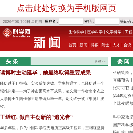
点击此处切换为手机版网页
生命科学
|
医学科学
|
化学科学
|
工程
首页
|
新闻
|
博客
|
院士
|
人才
|
会议
头 条
要 闻
更多>>
读博时主动延毕，她最终取得重要成果
·
科研绘图，
·
直播预告
经历过子刊拒稿、实验反复失败、学生想退学，也经历过一个
·
张可可获“
艰难决定——为了冲击更高水平成果，论文第一作者南京农业
·
第449期
大学博士生陆佳馨主动申请延毕一年。论文终于被《细胞》接
·
全球变暖放
收。
王继红: 做自主创新的“追光者”
·
科学家攻坚
·
国产科学级
40多年里，作为中国科学院光电所正高级工程师，王继红坚持
·
脑机接口技