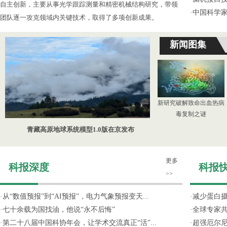
自主创新，主要从事光学跟踪测量和精密机械结构研究，带领
·
中国科学
团队逐一攻克领域内关键技术，取得了多项创新成果。
新闻图集
新研究破解致命出血热病
毒复制之谜
青藏高原地球系统模型1.0版在京发布
更多
科报深度
科报
>>
·
从“数值预报”到“AI预报”，电力气象预报变天...
·
减少蛋白
·
七十余载为国找油，他说“永不后悔”
·
全球专家共
·
第二十八届中国科协年会，让学术交流真正“活”...
·
超强厄尔尼