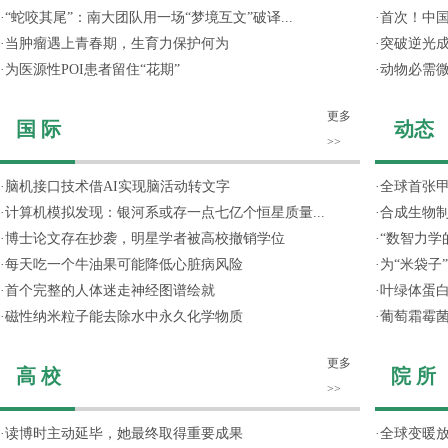
·
“蛇咬其尾”：南大团队用一场“梦境互文”破译...
·
首次！中国
·
当肿瘤遇上青春期，生育力保护何为
·
突破逆光成
·
为医源性POI患者留住“花期”
·
动物必需
更多
国 际
动态
>>
·
脑机接口技术借AI实现脑活动转文字
·
全球首张甲
·
计算机模拟发现：银河系或存一点七亿个恒星质量...
·
合成生物制
·
博士论文存在抄袭，明星学者被高校撤销学位
·
“数智力学
·
每天吃一个牛油果可能降低心脏病风险
·
为“米袋子
·
首个完整的人体迷走神经图谱绘就
·
叶绿体蛋
·
磁性纳米粒子能去除水中永久化学物质
·
葡萄霜霉菌
更多
高 校
院 所
>>
·
读博时主动延毕，她最终取得重要成果
·
全球变暖放