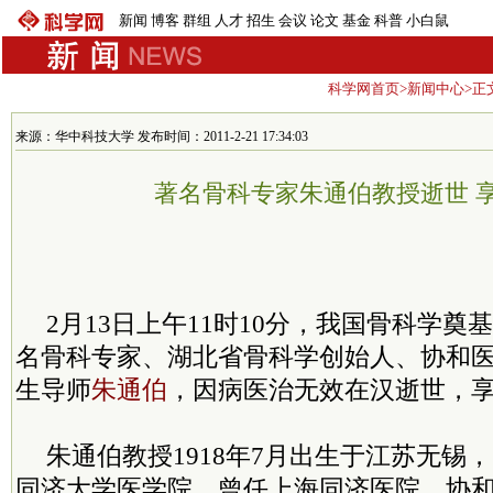
新闻
博客
群组
人才
招生
会议
论文
基金
科普
小白鼠
科学网首页
>
新闻中心
>正
来源：华中科技大学 发布时间：2011-2-21 17:34:03
著名骨科专家朱通伯教授逝世 享
2月13日上午11时10分，我国骨科学
名骨科专家、湖北省骨科学创始人、协和
生导师
朱通伯
，因病医治无效在汉逝世，享
朱通伯教授1918年7月出生于江苏无锡，
同济大学医学院。曾任上海同济医院、协