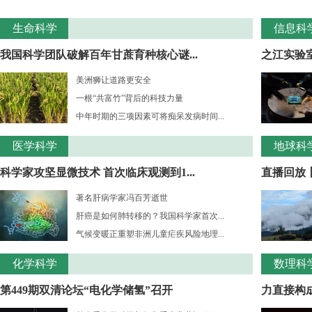
生命科学
信息科
我国科学团队破解百年甘蔗育种核心谜...
之江实验室
美洲狮让道路更安全
一根“共富竹”背后的科技力量
中年时期的三项因素可将痴呆发病时间...
医学科学
地球科
科学家攻坚显微技术 首次临床观测到1...
直播回放
著名肝病学家冯百芳逝世
肝癌是如何肺转移的？我国科学家首次...
气候变暖正重塑非洲儿童疟疾风险地理...
化学科学
数理科
第449期双清论坛“电化学储氢”召开
力直接构成