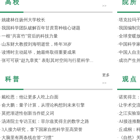
高 校
院 所
>>
·
姚建林任扬州大学校长
·
塔克拉玛
·
我国科学团队破解百年甘蔗育种核心谜题
·
我国编制完
·
一根“共富竹”背后的科技力量
·
全球变暖放
·
山东财大教授刘海明逝世，终年38岁
·
中国科学
·
读博时主动延毕，她最终取得重要成果
·
中国人自主
·
张可可获“赵九章奖” 表彰其对空间与行星科学...
·
成功产生并
更多
科 普
观 点
>>
·
戴松恩：他让更多人吃上白面
·
诺奖得主
·
俞大鹏：量子计算，从理论构想到未来引擎
·
让学术交流
·
莫把渐进性创新当作贬义词
·
之江实验
·
汤涛院士专访王虹：菲尔兹奖得主的数学之路
·
AI接连推
·
3人接力研究，拿下国家自然科学至高荣誉
·
丘成桐：
·
大脑里有两条线在管“习惯”
·
《自然》关