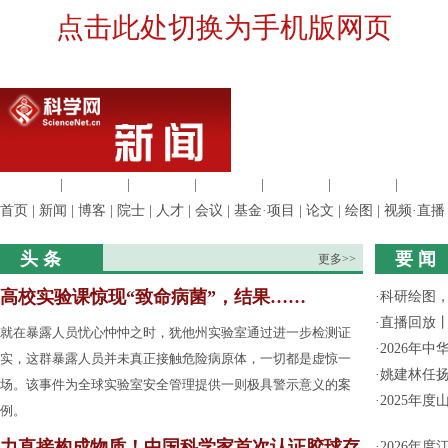
点击此处切换为手机版网页
生命科学
|
医学科学
|
化学科学
|
工程材料
|
信息科学
|
地球科学
|
数理科
首页
|
新闻
|
博客
|
院士
|
人才
|
会议
|
基金·项目
|
论文
|
绘图
|
视频·直播
头 条
要 闻
更多>>
高校实验课惊现“致命病菌”，结果……
·
科研绘图，
·
直播回放
就在暴露人员忧心忡忡之时，犹他州实验室通过进一步检测证
·
2026年
实，这群暴露人员并未真正接触危险病原体，一切都是虚惊一
·
姚建林任
场。该事件为全球实验室安全管理提供一则极具警示意义的案
·
2025年
例。
力直接构成物质！中国科学家首次认证胶球存
·
2026年