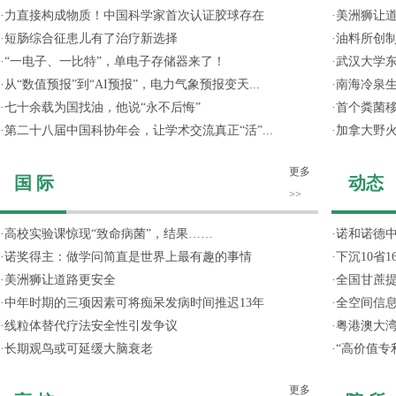
·
力直接构成物质！中国科学家首次认证胶球存在
·
美洲狮让
·
短肠综合征患儿有了治疗新选择
·
油料所创
·
“一电子、一比特”，单电子存储器来了！
·
武汉大学东
·
从“数值预报”到“AI预报”，电力气象预报变天...
·
南海冷泉
·
七十余载为国找油，他说“永不后悔”
·
首个粪菌
·
第二十八届中国科协年会，让学术交流真正“活”...
·
加拿大野
更多
国 际
动态
>>
·
高校实验课惊现“致命病菌”，结果……
·
诺和诺德
·
诺奖得主：做学问简直是世界上最有趣的事情
·
下沉10省
·
美洲狮让道路更安全
·
全国甘蔗
·
中年时期的三项因素可将痴呆发病时间推迟13年
·
全空间信
·
线粒体替代疗法安全性引发争议
·
粤港澳大
·
长期观鸟或可延缓大脑衰老
·
“高价值专
更多