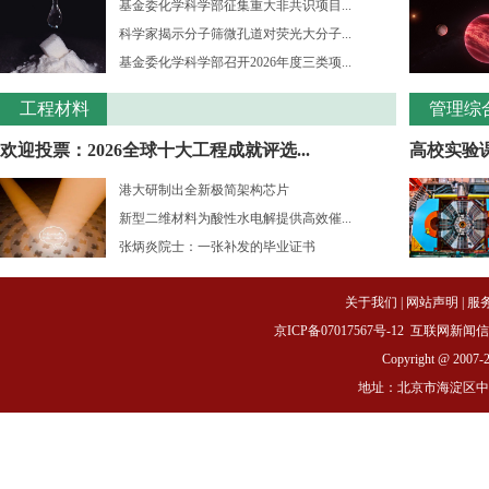
基金委化学科学部征集重大非共识项目...
科学家揭示分子筛微孔道对荧光大分子...
基金委化学科学部召开2026年度三类项...
工程材料
管理综
欢迎投票：2026全球十大工程成就评选...
高校实验课
港大研制出全新极简架构芯片
新型二维材料为酸性水电解提供高效催...
张炳炎院士：一张补发的毕业证书
关于我们
|
网站声明
|
服
京ICP备07017567号-12
互联网新闻信息服务
Copyright @ 2007-
地址：北京市海淀区中关村