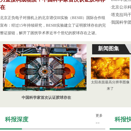
在
·
北京公示
·
塔克拉玛
北京正负电子对撞机上的北京谱仪III实验（BESIII）国际合作组
·
我国科学
宣布：经过15年持续研究，BESIII实验建立了证明胶球存在的完
整证据链，解开了困扰学术界近半个世纪的胶球存在之谜。
新闻图集
太阳表面最高分辨率图像
来了
中国科学家首次认证胶球存在
更多
科报深度
科报
>>