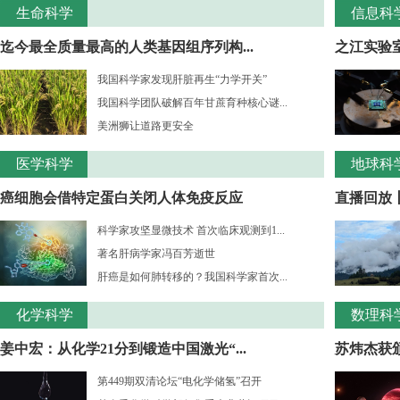
生命科学
信息科
迄今最全质量最高的人类基因组序列构...
之江实验室
我国科学家发现肝脏再生“力学开关”
我国科学团队破解百年甘蔗育种核心谜...
美洲狮让道路更安全
医学科学
地球科
癌细胞会借特定蛋白关闭人体免疫反应
直播回放
科学家攻坚显微技术 首次临床观测到1...
著名肝病学家冯百芳逝世
肝癌是如何肺转移的？我国科学家首次...
化学科学
数理科
姜中宏：从化学21分到锻造中国激光“...
苏炜杰获颁
第449期双清论坛“电化学储氢”召开