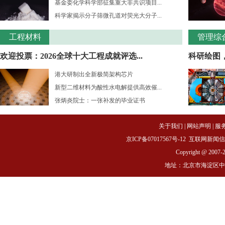
基金委化学科学部征集重大非共识项目...
科学家揭示分子筛微孔道对荧光大分子...
工程材料
管理综
欢迎投票：2026全球十大工程成就评选...
科研绘图
港大研制出全新极简架构芯片
新型二维材料为酸性水电解提供高效催...
张炳炎院士：一张补发的毕业证书
关于我们
|
网站声明
|
服
京ICP备07017567号-12
互联网新闻信息服务
Copyright @ 2007-
地址：北京市海淀区中关村