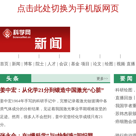
点击此处切换为手机版网页
生命科学
|
医学科学
|
化学科学
|
工程材料
|
信息科学
|
地球科学
|
数理科
首页
|
新闻
|
博客
|
院士
|
人才
|
会议
|
基金·项目
|
论文
|
绘图
|
视频·直播
头 条
要 闻
更多>>
姜中宏：从化学21分到锻造中国激光“心脏”
·
科研绘图，
·
直播回放
姜中宏1964年手写的科研手记中，完整记录着激光钕玻璃中各
·
我国学者
类气体成分的分析结果，见证着我国激光事业早期艰难攻坚的
·
苏炜杰获颁
足迹。然而，很多人不会想到，姜中宏曾经化学成绩只有21
·
癌细胞会
分。
张永合：在“慢科学”与“快制造”间织网
·
骑行电动