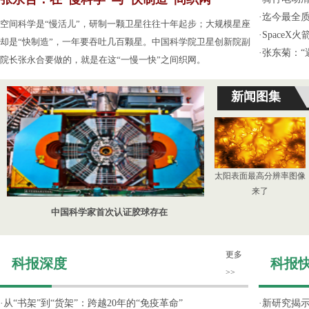
·
迄今最全
空间科学是“慢活儿”，研制一颗卫星往往十年起步；大规模星座
·
Space
却是“快制造”，一年要吞吐几百颗星。中国科学院卫星创新院副
·
张东菊：“
院长张永合要做的，就是在这“一慢一快”之间织网。
新闻图集
太阳表面最高分辨率图像
来了
中国科学家首次认证胶球存在
更多
科报深度
科报
>>
·
从“书架”到“货架”：跨越20年的“免疫革命”
·
新研究揭