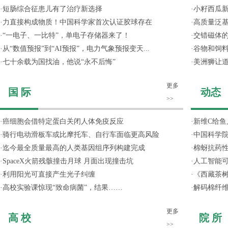
·
短肠综合征患儿有了治疗新选择
·
小籽西瓜
·
力直接构成物质！中国科学家首次认证胶球存在
·
高质量泛
·
“一电子、一比特”，单电子存储器来了！
·
交错磁体
·
从“数值预报”到“AI预报”，电力气象预报变天...
·
谷物和饲
·
七十余载为国找油，他说“永不后悔”
·
美洲狮让
更多
国 际
动态
>>
·
癌细胞会借特定蛋白关闭人体免疫反应
·
新维C给鱼
·
骑行电动滑板车或比摩托车、自行车面临更高风险
·
中国科学院
·
迄今最全质量最高的人类基因组序列构建完成
·
棉蚜抗药
·
SpaceX火箭残骸撞击月球 月面出现撞击坑
·
人工智能
·
利用阳光可直接产生光子纠缠
·
《西藏茶
·
高校实验课惊现“致命病菌”，结果……
·
解码棉纤维
更多
高 校
院 所
>>