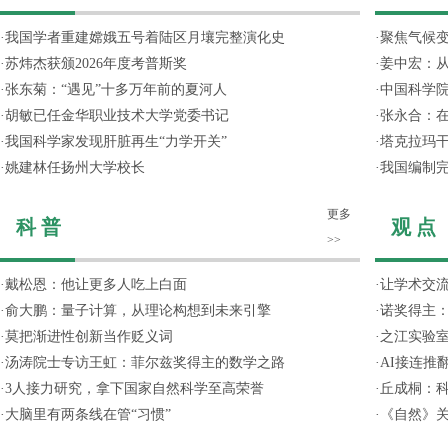
·
我国学者重建嫦娥五号着陆区月壤完整演化史
·
聚焦气候变
·
苏炜杰获颁2026年度考普斯奖
·
姜中宏：从
·
张东菊：“遇见”十多万年前的夏河人
·
中国科学院
·
胡敏已任金华职业技术大学党委书记
·
张永合：在
·
我国科学家发现肝脏再生“力学开关”
·
塔克拉玛
·
姚建林任扬州大学校长
·
我国编制完
更多
科 普
观 点
>>
·
戴松恩：他让更多人吃上白面
·
让学术交流
·
俞大鹏：量子计算，从理论构想到未来引擎
·
诺奖得主
·
莫把渐进性创新当作贬义词
·
之江实验
·
汤涛院士专访王虹：菲尔兹奖得主的数学之路
·
AI接连推
·
3人接力研究，拿下国家自然科学至高荣誉
·
丘成桐：
·
大脑里有两条线在管“习惯”
·
《自然》关