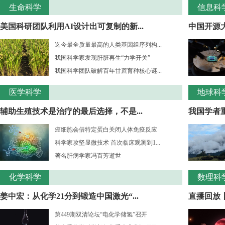
生命科学
信息科
美国科研团队利用AI设计出可复制的新...
中国开源大
迄今最全质量最高的人类基因组序列构...
我国科学家发现肝脏再生“力学开关”
我国科学团队破解百年甘蔗育种核心谜...
医学科学
地球科
辅助生殖技术是治疗的最后选择，不是...
我国学者重
癌细胞会借特定蛋白关闭人体免疫反应
科学家攻坚显微技术 首次临床观测到1...
著名肝病学家冯百芳逝世
化学科学
数理科
姜中宏：从化学21分到锻造中国激光“...
直播回放丨
第449期双清论坛“电化学储氢”召开