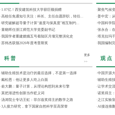
·
1.07亿！西安建筑科技大学获巨额捐赠
·
聚焦气候变
·
高校任免通知引关注：科长、主任自愿辞职，转任...
·
姜中宏：从
·
研究破解超导量子计算“速度与保真度”相互制约...
·
中国科学院
·
童晓晖任浙江师范大学党委副书记
·
张永合：在
·
我国学者重建嫦娥五号着陆区月壤完整演化史
·
塔克拉玛
·
苏炜杰获颁2026年度考普斯奖
·
我国编制完
更多
科 普
观 点
>>
·
辅助生殖技术是治疗的最后选择，不是第一选择
·
中国开源大
·
戴松恩：他让更多人吃上白面
·
辅助生殖
·
俞大鹏：量子计算，从理论构想到未来引擎
·
让学术交流
·
莫把渐进性创新当作贬义词
·
诺奖得主
·
汤涛院士专访王虹：菲尔兹奖得主的数学之路
·
之江实验
·
3人接力研究，拿下国家自然科学至高荣誉
·
AI接连推