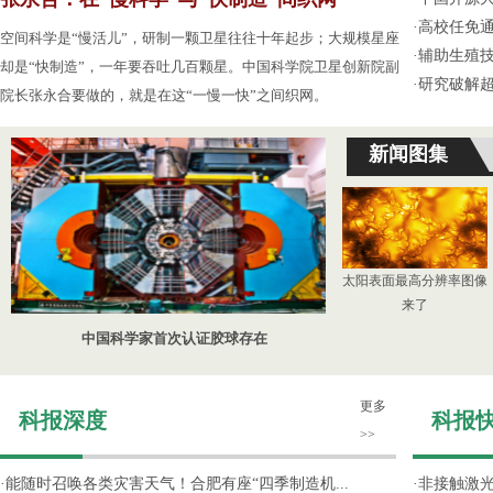
·
高校任免通
空间科学是“慢活儿”，研制一颗卫星往往十年起步；大规模星座
·
辅助生殖
却是“快制造”，一年要吞吐几百颗星。中国科学院卫星创新院副
·
研究破解超
院长张永合要做的，就是在这“一慢一快”之间织网。
新闻图集
太阳表面最高分辨率图像
来了
中国科学家首次认证胶球存在
更多
科报深度
科报
>>
·
能随时召唤各类灾害天气！合肥有座“四季制造机...
·
非接触激光