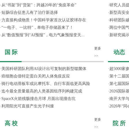
·
从“书架”到“货架”：跨越20年的“免疫革命”
·
研究人员提
·
短肠综合征患儿有了治疗新选择
·
新型高安全
·
力直接构成物质！中国科学家首次认证胶球存在
·
科研团队破
·
“一电子、一比特”，单电子存储器来了！
·
两位中国气
·
从“数值预报”到“AI预报”，电力气象预报变天...
·
新研究揭
更多
国 际
动态
>>
·
美国科研团队利用AI设计出可复制的新型噬菌体
·
超5000
·
癌细胞会借特定蛋白关闭人体免疫反应
·
第十二届
·
骑行电动滑板车或比摩托车、自行车面临更高风险
·
第七届国
·
迄今最全质量最高的人类基因组序列构建完成
·
2026国
·
SpaceX火箭残骸撞击月球 月面出现撞击坑
·
南开大学
·
利用阳光可直接产生光子纠缠
·
2026年
更多
高 校
院 所
>>