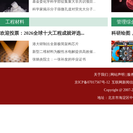
基金委化学科学部征集重大非共识项目...
科学家揭示分子筛微孔道对荧光大分子...
工程材料
管理综
欢迎投票：2026全球十大工程成就评选...
科研绘图
港大研制出全新极简架构芯片
新型二维材料为酸性水电解提供高效催...
张炳炎院士：一张补发的毕业证书
关于我们
|
网站声明
|
服
京ICP备07017567号-12
互联网新闻信息服务
Copyright @ 2007-
地址：北京市海淀区中关村