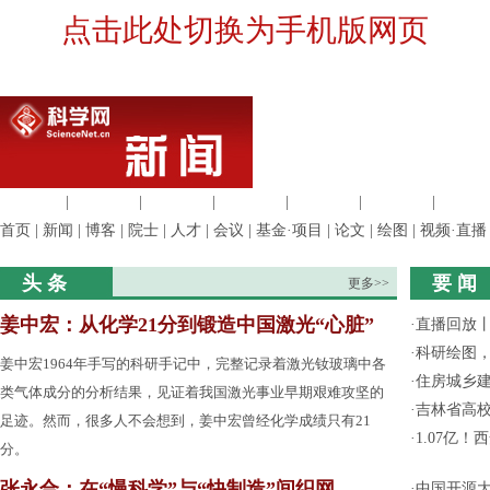
点击此处切换为手机版网页
生命科学
|
医学科学
|
化学科学
|
工程材料
|
信息科学
|
地球科学
|
数理科
首页
|
新闻
|
博客
|
院士
|
人才
|
会议
|
基金·项目
|
论文
|
绘图
|
视频·直播
头 条
要 闻
更多>>
姜中宏：从化学21分到锻造中国激光“心脏”
·
直播回放
·
科研绘图，
姜中宏1964年手写的科研手记中，完整记录着激光钕玻璃中各
·
住房城乡
类气体成分的分析结果，见证着我国激光事业早期艰难攻坚的
·
吉林省高
足迹。然而，很多人不会想到，姜中宏曾经化学成绩只有21
·
1.07亿
分。
张永合：在“慢科学”与“快制造”间织网
·
中国开源大