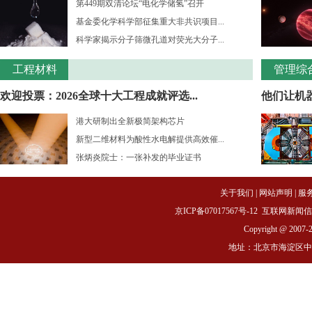
第449期双清论坛“电化学储氢”召开
基金委化学科学部征集重大非共识项目...
科学家揭示分子筛微孔道对荧光大分子...
工程材料
管理综
欢迎投票：2026全球十大工程成就评选...
他们让机
港大研制出全新极简架构芯片
新型二维材料为酸性水电解提供高效催...
张炳炎院士：一张补发的毕业证书
关于我们
|
网站声明
|
服
京ICP备07017567号-12
互联网新闻信息服务
Copyright @ 2007-
地址：北京市海淀区中关村