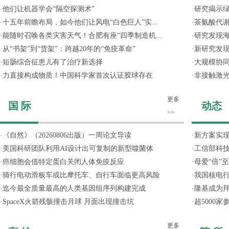
·
他们让机器学会“隔空探测术”
·
研究揭示
·
十五年前瞻布局，如今他们让风电“白色巨人”实...
·
茶氨酸代
·
能随时召唤各类灾害天气！合肥有座“四季制造机...
·
研究发现
·
从“书架”到“货架”：跨越20年的“免疫革命”
·
新研究发现
·
短肠综合征患儿有了治疗新选择
·
大规模协同
·
力直接构成物质！中国科学家首次认证胶球存在
·
非接触激光
更多
国 际
动态
>>
·
《自然》（20260806出版）一周论文导读
·
新方案实
·
美国科研团队利用AI设计出可复制的新型噬菌体
·
工信部科技
·
癌细胞会借特定蛋白关闭人体免疫反应
·
母爱“倍”
·
骑行电动滑板车或比摩托车、自行车面临更高风险
·
我国核电行
·
迄今最全质量最高的人类基因组序列构建完成
·
隆基成为
·
SpaceX火箭残骸撞击月球 月面出现撞击坑
·
超5000
更多