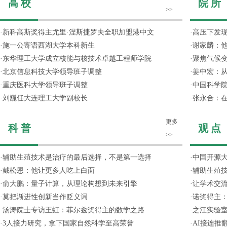
高 校
院 所
>>
·
新科高斯奖得主尤里·涅斯捷罗夫全职加盟港中文
·
高压下发
·
施一公寄语西湖大学本科新生
·
谢家麟：他
·
东华理工大学成立核能与核技术卓越工程师学院
·
聚焦气候变
·
北京信息科技大学领导班子调整
·
姜中宏：从
·
重庆医科大学领导班子调整
·
中国科学院
·
刘巍任大连理工大学副校长
·
张永合：在
更多
科 普
观 点
>>
·
辅助生殖技术是治疗的最后选择，不是第一选择
·
中国开源大
·
戴松恩：他让更多人吃上白面
·
辅助生殖
·
俞大鹏：量子计算，从理论构想到未来引擎
·
让学术交流
·
莫把渐进性创新当作贬义词
·
诺奖得主
·
汤涛院士专访王虹：菲尔兹奖得主的数学之路
·
之江实验
·
3人接力研究，拿下国家自然科学至高荣誉
·
AI接连推