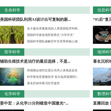
生命科学
信息科
美国科研团队利用AI设计出可复制的新...
“95后”
迄今最全质量最高的人类基因组序列构...
我国科学家发现肝脏再生“力学开关”
我国科学团队破解百年甘蔗育种核心谜...
医学科学
地球科
辅助生殖技术是治疗的最后选择，不是...
著名沉积
癌细胞会借特定蛋白关闭人体免疫反应
科学家攻坚显微技术 首次临床观测到1...
著名肝病学家冯百芳逝世
化学科学
数理科
姜中宏：从化学21分到锻造中国激光“...
直播回放丨