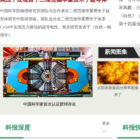
·
宋凤麒：
中国科学院物理研究所团队与合作者在二维范德华重费米子超
·
《自然》（
导体研究中取得突破。团队首次在二维范德华重费米子体系
·
第十四届
CeSiI中实现压力驱动的超导电性。相关研究发表于《自然—物
理学》...
新闻图集
太阳表面最高分辨率图像
来了
中国科学家首次认证胶球存在
更多
科报深度
科报
>>