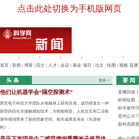
点击此处切换为手机版网页
生命科学
|
医学科学
|
化学科学
|
工程材料
|
信息科学
|
地球科学
|
数理科
首页
|
新闻
|
博客
|
院士
|
人才
|
会议
|
基金·项目
|
论文
|
绘图
|
视频·直播
头 条
要 闻
更多>>
他们让机器学会“隔空探测术”
·
直播回放
·
科研绘图，
西安电子科技大学团队从电鳗身上获得灵感，成功研发出一种
·
科学家呼
新型的仿生非接触感知技术，为智能制造、人机交互和工业检
·
贵州公示7
测等领域带来了新的想象空间。相关成果发表在《先进材
·
新科高斯奖
料》。
高压下发现首个二维范德华重费米子超导体
·
施一公寄