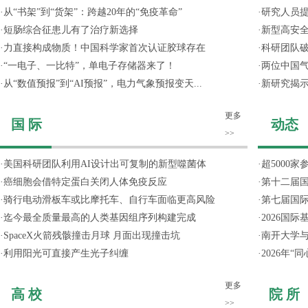
·
从“书架”到“货架”：跨越20年的“免疫革命”
·
研究人员提
·
短肠综合征患儿有了治疗新选择
·
新型高安全
·
力直接构成物质！中国科学家首次认证胶球存在
·
科研团队破
·
“一电子、一比特”，单电子存储器来了！
·
两位中国气
·
从“数值预报”到“AI预报”，电力气象预报变天...
·
新研究揭
更多
国 际
动态
>>
·
美国科研团队利用AI设计出可复制的新型噬菌体
·
超5000
·
癌细胞会借特定蛋白关闭人体免疫反应
·
第十二届
·
骑行电动滑板车或比摩托车、自行车面临更高风险
·
第七届国
·
迄今最全质量最高的人类基因组序列构建完成
·
2026国
·
SpaceX火箭残骸撞击月球 月面出现撞击坑
·
南开大学
·
利用阳光可直接产生光子纠缠
·
2026年
更多
高 校
院 所
>>