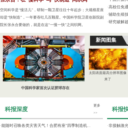
·
高校任免通
空间科学是“慢活儿”，研制一颗卫星往往十年起步；大规模星座
·
辅助生殖
却是“快制造”，一年要吞吐几百颗星。中国科学院卫星创新院副
·
研究破解超
院长张永合要做的，就是在这“一慢一快”之间织网。
新闻图集
太阳表面最高分辨率图像
来了
中国科学家首次认证胶球存在
更多
科报深度
科报
>>
·
能随时召唤各类灾害天气！合肥有座“四季制造机...
·
非接触激光