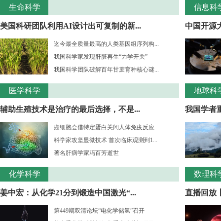
生命科学
信息科
美国科研团队利用AI设计出可复制的新...
中国开源大
迄今最全质量最高的人类基因组序列构...
我国科学家发现肝脏再生“力学开关”
我国科学团队破解百年甘蔗育种核心谜...
医学科学
地球科
辅助生殖技术是治疗的最后选择，不是...
我国学者重
癌细胞会借特定蛋白关闭人体免疫反应
科学家攻坚显微技术 首次临床观测到1...
著名肝病学家冯百芳逝世
化学科学
数理科
姜中宏：从化学21分到锻造中国激光“...
直播回放丨
第449期双清论坛“电化学储氢”召开