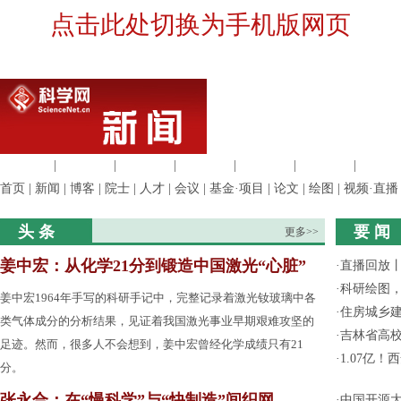
点击此处切换为手机版网页
生命科学
|
医学科学
|
化学科学
|
工程材料
|
信息科学
|
地球科学
|
数理科
首页
|
新闻
|
博客
|
院士
|
人才
|
会议
|
基金·项目
|
论文
|
绘图
|
视频·直播
头 条
要 闻
更多>>
姜中宏：从化学21分到锻造中国激光“心脏”
·
直播回放
·
科研绘图，
姜中宏1964年手写的科研手记中，完整记录着激光钕玻璃中各
·
住房城乡
类气体成分的分析结果，见证着我国激光事业早期艰难攻坚的
·
吉林省高
足迹。然而，很多人不会想到，姜中宏曾经化学成绩只有21
·
1.07亿
分。
张永合：在“慢科学”与“快制造”间织网
·
中国开源大