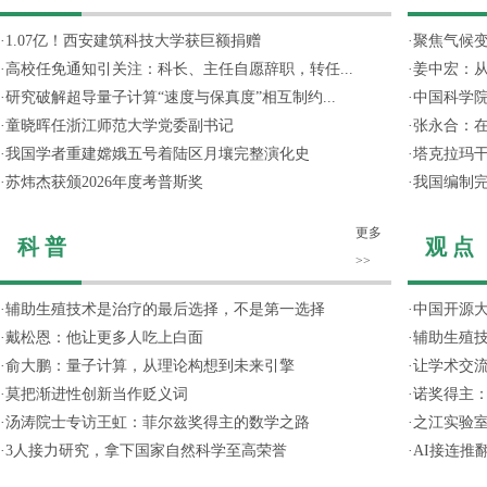
·
1.07亿！西安建筑科技大学获巨额捐赠
·
聚焦气候变
·
高校任免通知引关注：科长、主任自愿辞职，转任...
·
姜中宏：从
·
研究破解超导量子计算“速度与保真度”相互制约...
·
中国科学院
·
童晓晖任浙江师范大学党委副书记
·
张永合：在
·
我国学者重建嫦娥五号着陆区月壤完整演化史
·
塔克拉玛
·
苏炜杰获颁2026年度考普斯奖
·
我国编制完
更多
科 普
观 点
>>
·
辅助生殖技术是治疗的最后选择，不是第一选择
·
中国开源大
·
戴松恩：他让更多人吃上白面
·
辅助生殖
·
俞大鹏：量子计算，从理论构想到未来引擎
·
让学术交流
·
莫把渐进性创新当作贬义词
·
诺奖得主
·
汤涛院士专访王虹：菲尔兹奖得主的数学之路
·
之江实验
·
3人接力研究，拿下国家自然科学至高荣誉
·
AI接连推