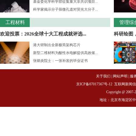
基金委化学科学部征集重大非共识项目...
科学家揭示分子筛微孔道对荧光大分子...
工程材料
管理综
欢迎投票：2026全球十大工程成就评选...
科研绘图
港大研制出全新极简架构芯片
新型二维材料为酸性水电解提供高效催...
张炳炎院士：一张补发的毕业证书
关于我们
|
网站声明
|
服
京ICP备07017567号-12
互联网新闻信息服务
Copyright @ 2007-
地址：北京市海淀区中关村