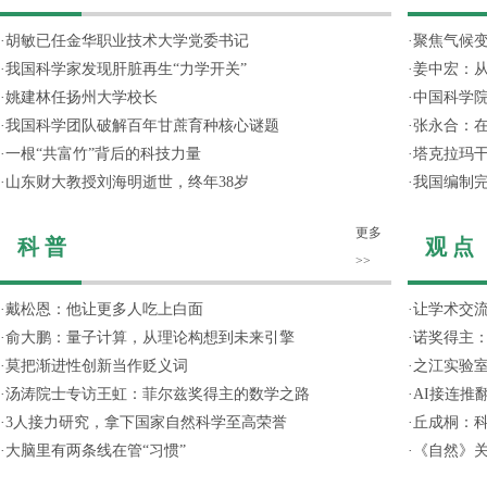
·
胡敏已任金华职业技术大学党委书记
·
聚焦气候变
·
我国科学家发现肝脏再生“力学开关”
·
姜中宏：从
·
姚建林任扬州大学校长
·
中国科学院
·
我国科学团队破解百年甘蔗育种核心谜题
·
张永合：在
·
一根“共富竹”背后的科技力量
·
塔克拉玛
·
山东财大教授刘海明逝世，终年38岁
·
我国编制完
更多
科 普
观 点
>>
·
戴松恩：他让更多人吃上白面
·
让学术交流
·
俞大鹏：量子计算，从理论构想到未来引擎
·
诺奖得主
·
莫把渐进性创新当作贬义词
·
之江实验
·
汤涛院士专访王虹：菲尔兹奖得主的数学之路
·
AI接连推
·
3人接力研究，拿下国家自然科学至高荣誉
·
丘成桐：
·
大脑里有两条线在管“习惯”
·
《自然》关