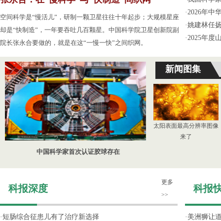
·
2026年
空间科学是“慢活儿”，研制一颗卫星往往十年起步；大规模星座
·
姚建林任
却是“快制造”，一年要吞吐几百颗星。中国科学院卫星创新院副
·
2025年
院长张永合要做的，就是在这“一慢一快”之间织网。
新闻图集
太阳表面最高分辨率图像
来了
中国科学家首次认证胶球存在
更多
科报深度
科报
>>
·
短肠综合征患儿有了治疗新选择
·
美洲狮让