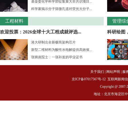
基金委化学科学部征集重大非共识项目...
科学家揭示分子筛微孔道对荧光大分子...
工程材料
管理综
欢迎投票：2026全球十大工程成就评选...
科研绘图
港大研制出全新极简架构芯片
新型二维材料为酸性水电解提供高效催...
张炳炎院士：一张补发的毕业证书
关于我们
|
网站声明
|
服
京ICP备07017567号-12
互联网新闻信息服务
Copyright @ 2007-
地址：北京市海淀区中关村