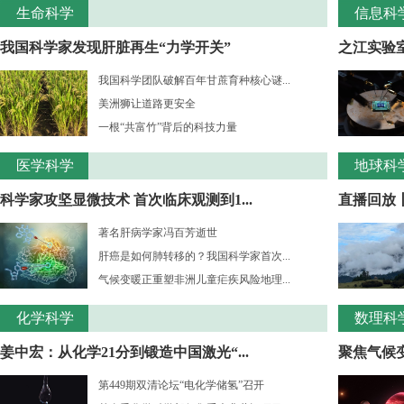
生命科学
信息科
我国科学家发现肝脏再生“力学开关”
之江实验室
我国科学团队破解百年甘蔗育种核心谜...
美洲狮让道路更安全
一根“共富竹”背后的科技力量
医学科学
地球科
科学家攻坚显微技术 首次临床观测到1...
直播回放
著名肝病学家冯百芳逝世
肝癌是如何肺转移的？我国科学家首次...
气候变暖正重塑非洲儿童疟疾风险地理...
化学科学
数理科
姜中宏：从化学21分到锻造中国激光“...
聚焦气候变
第449期双清论坛“电化学储氢”召开