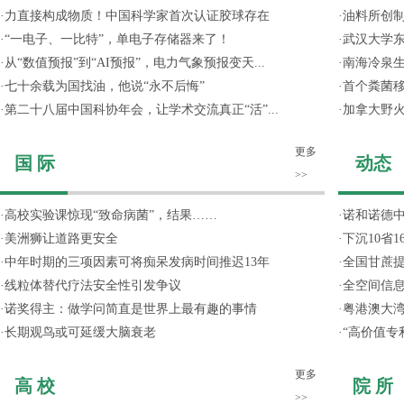
·
力直接构成物质！中国科学家首次认证胶球存在
·
油料所创
·
“一电子、一比特”，单电子存储器来了！
·
武汉大学东
·
从“数值预报”到“AI预报”，电力气象预报变天...
·
南海冷泉
·
七十余载为国找油，他说“永不后悔”
·
首个粪菌
·
第二十八届中国科协年会，让学术交流真正“活”...
·
加拿大野
更多
国 际
动态
>>
·
高校实验课惊现“致命病菌”，结果……
·
诺和诺德
·
美洲狮让道路更安全
·
下沉10省
·
中年时期的三项因素可将痴呆发病时间推迟13年
·
全国甘蔗
·
线粒体替代疗法安全性引发争议
·
全空间信
·
诺奖得主：做学问简直是世界上最有趣的事情
·
粤港澳大
·
长期观鸟或可延缓大脑衰老
·
“高价值专
更多
高 校
院 所
>>