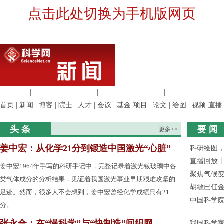
点击此处切换为手机版网页
生命科学
|
医学科学
|
化学科学
|
工程材料
|
信息科学
|
地球科学
|
数理科
首页
|
新闻
|
博客
|
院士
|
人才
|
会议
|
基金·项目
|
论文
|
绘图
|
视频·直播
头 条
要 闻
更多>>
姜中宏：从化学21分到锻造中国激光“心脏”
·
科研绘图，
·
直播回放
姜中宏1964年手写的科研手记中，完整记录着激光钕玻璃中各
·
聚焦气候变
类气体成分的分析结果，见证着我国激光事业早期艰难攻坚的
·
胡敏已任
足迹。然而，很多人不会想到，姜中宏曾经化学成绩只有21
·
中国科学
分。
张永合：在“慢科学”与“快制造”间织网
·
我国科学家