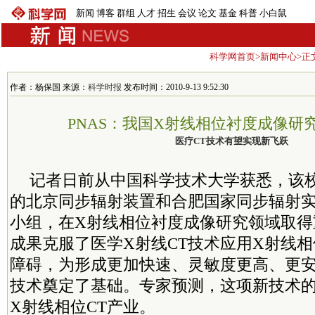
新闻
博客
群组
人才
招生
会议
论文
基金
科普
小白鼠
科学网首页
>
新闻中心
>正
作者：杨保国 来源：
科学时报
发布时间：2010-9-13 9:52:30
PNAS：我国X射线相位衬度成像研
医疗CT技术有望实现新飞跃
记者日前从中国科学技术大学获悉，该
的北京同步辐射装置和合肥国家同步辐射
小组，在X射线相位衬度成像研究领域取得
成果克服了医学X射线CT技术应用X射线
障碍，为形成更加快速、灵敏度更高、更安
技术奠定了基础。专家预测，这项新技术
X射线相位CT产业。