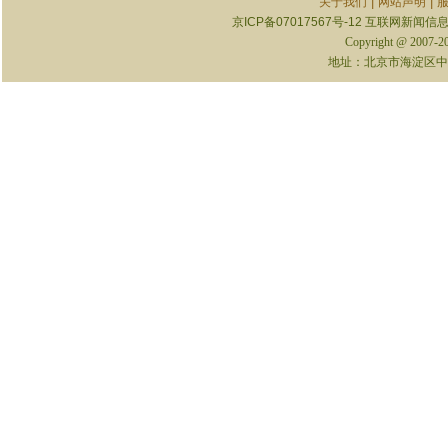
|
|
关于我们
网站声明
京ICP备07017567号-12
互联网新闻信息服
Copyright @ 2007-
地址：北京市海淀区中关村