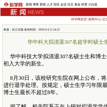
新闻
博客
群组
人才
招生
会议
论文
基金
科普
小白鼠
科学网首页
>
新闻中心
>正
来源：长江日报 发布时间：2010-9-4 11:24:25
华中科大拟清退307名超学时硕士
华中科技大学拟清退307名硕士生和博
初入大学的新生。
8月30日，该校研究生院在网上公布，将
进行退学处理。按规定，硕士生学习年限最
博士生最长不超过8年。
据了解，相关院系正在上报对拟退学学