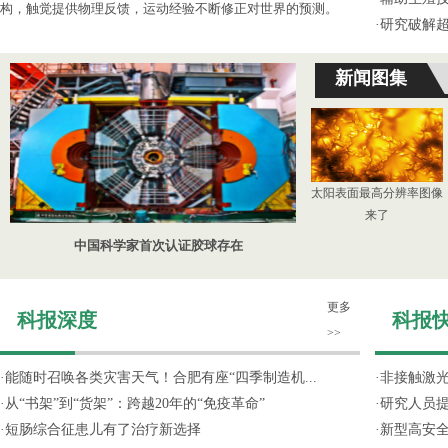
构，触觉提供物理反馈，运动经验不断修正对世界的预测。
·
研究破解超
新闻图集
太阳表面最高分辨率图像
来了
中国科学家首次认证胶球存在
更多
科报深度
科报
>>
·
能随时召唤各类灾害天气！合肥有座“四季制造机...
·
非接触激光
·
从“书架”到“货架”：跨越20年的“免疫革命”
·
研究人员提
·
短肠综合征患儿有了治疗新选择
·
新型高安全