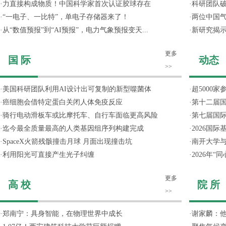
·
力直接构成物质！中国科学家首次认证胶球存在
·
科研团队破
·
“一电子、一比特”，单电子存储器来了！
·
两位中国气
·
从“数值预报”到“AI预报”，电力气象预报变天...
·
新研究揭
更多
国 际
动态
>>
·
美国科研团队利用AI设计出可复制的新型噬菌体
·
超5000
·
癌细胞会借特定蛋白关闭人体免疫反应
·
第十二届
·
骑行电动滑板车或比摩托车、自行车面临更高风险
·
第七届国
·
迄今最全质量最高的人类基因组序列构建完成
·
2026国
·
SpaceX火箭残骸撞击月球 月面出现撞击坑
·
南开大学
·
利用阳光可直接产生光子纠缠
·
2026年
更多
高 校
院 所
>>
·
郑南宁：具身智能，在物理世界中成长
·
谢家麟：他