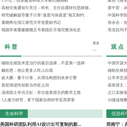
·
1.07亿！西安建筑科技大学获巨额捐赠
·
聚焦气候变
·
高校任免通知引关注：科长、主任自愿转任思政辅...
·
姜中宏：从
·
研究破解超导量子计算“速度与保真度”相互制约...
·
中国科学院
·
童晓晖任浙江师范大学党委副书记
·
张永合：在
·
我国学者重建嫦娥五号着陆区月壤完整演化史
·
塔克拉玛
更多
科 普
观 点
>>
·
辅助生殖技术是治疗的最后选择，不是第一选择
·
中国开源大
·
戴松恩：他让更多人吃上白面
·
辅助生殖
·
俞大鹏：量子计算，从理论构想到未来引擎
·
让学术交流
·
莫把渐进性创新当作贬义词
·
诺奖得主
·
汤涛院士专访王虹：菲尔兹奖得主的数学之路
·
之江实验
·
3人接力研究，拿下国家自然科学至高荣誉
·
AI接连推
生命科学
信息科
美国科研团队利用AI设计出可复制的新...
郑南宁：