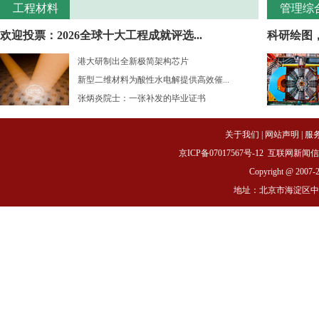
工程材料
管理综
欢迎投票：2026全球十大工程成就评选...
科研绘图
港大研制出全新极简架构芯片
新型二维材料为酸性水电解提供高效催...
张炳炎院士：一张补发的毕业证书
关于我们
|
网站声明
|
服
京ICP备07017567号-12
互联网新闻信息服务
Copyright @ 2007-
地址：北京市海淀区中关村