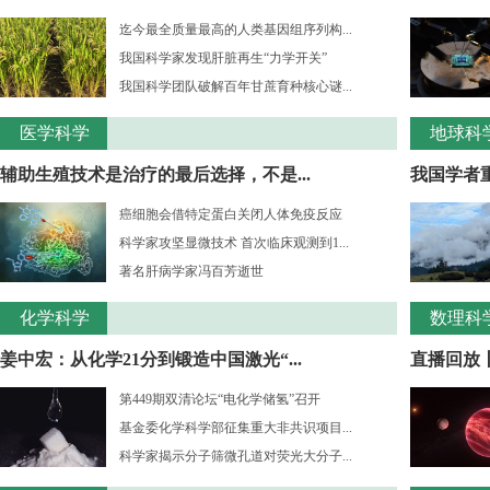
迄今最全质量最高的人类基因组序列构...
我国科学家发现肝脏再生“力学开关”
我国科学团队破解百年甘蔗育种核心谜...
医学科学
地球科
辅助生殖技术是治疗的最后选择，不是...
我国学者重
癌细胞会借特定蛋白关闭人体免疫反应
科学家攻坚显微技术 首次临床观测到1...
著名肝病学家冯百芳逝世
化学科学
数理科
姜中宏：从化学21分到锻造中国激光“...
直播回放丨
第449期双清论坛“电化学储氢”召开
基金委化学科学部征集重大非共识项目...
科学家揭示分子筛微孔道对荧光大分子...