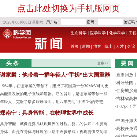
点击此处切换为手机版网页
生命科学
|
医学科学
|
化学科学
|
工程
首页
|
新闻
|
博客
|
院士
|
人才
|
会议
头 条
要 闻
更多>>
谢家麟：他带着一群年轻人“手搓”出大国重器
·
直播回放
·
科研绘图，
1964年，在谢家麟的带领下，建成了我国第一台30MeV可向更
·
住房城乡
高能量发展的电子直线加速器。它的背后，是谢家麟带领一群
·
吉林省高
年轻人，克服了诸多艰难险阻，用八年光阴“手搓”出的奇迹。
·
1.07亿
郑南宁：具身智能，在物理世界中成长
·
中国开源大
具身智能，就像是婴儿认识世界的过程。婴儿的认知并不脱离
·
高校任免通
身体，而是在身体与环境的互动中逐步形成：视觉提供空间结
·
辅助生殖