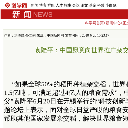
新闻
博客
群组
人才
招生
会议
论文
基金
科普
小白鼠
科学网首页
>
新闻中心
>正
作者：洪晓红 孙文荆 来源：中国新闻网 发布时间：2010-6-20 15:23:17
袁隆平：中国愿意向世界推广杂
“如果全球50%的稻田种植杂交稻，世
1.5亿吨，可满足超过4亿人的粮食需求”，
父”袁隆平6月20日在无锡举行的“科技创新
题论坛上表示，面对全球日益严峻的粮食
帮助其他国家发展杂交稻，解决世界粮食