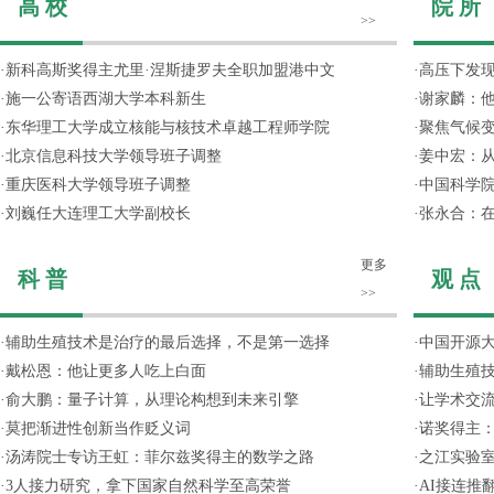
高 校
院 所
>>
·
新科高斯奖得主尤里·涅斯捷罗夫全职加盟港中文
·
高压下发
·
施一公寄语西湖大学本科新生
·
谢家麟：他
·
东华理工大学成立核能与核技术卓越工程师学院
·
聚焦气候变
·
北京信息科技大学领导班子调整
·
姜中宏：从
·
重庆医科大学领导班子调整
·
中国科学院
·
刘巍任大连理工大学副校长
·
张永合：在
更多
科 普
观 点
>>
·
辅助生殖技术是治疗的最后选择，不是第一选择
·
中国开源大
·
戴松恩：他让更多人吃上白面
·
辅助生殖
·
俞大鹏：量子计算，从理论构想到未来引擎
·
让学术交流
·
莫把渐进性创新当作贬义词
·
诺奖得主
·
汤涛院士专访王虹：菲尔兹奖得主的数学之路
·
之江实验
·
3人接力研究，拿下国家自然科学至高荣誉
·
AI接连推