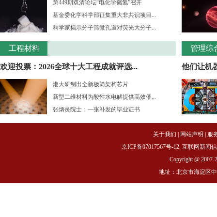
第449期双清论坛“电化学储氢”召开
基金委化学科学部征集重大非共识项目...
科学家揭示分子筛微孔道对荧光大分子...
工程材料
管理综
欢迎投票：2026全球十大工程成就评选...
他们让机
港大研制出全新极简架构芯片
新型二维材料为酸性水电解提供高效催...
张炳炎院士：一张补发的毕业证书
关于我们
|
网站声明
|
服
京ICP备07017567号-12
互联网新闻信息服务
Copyright @ 2007-
地址：北京市海淀区中关村