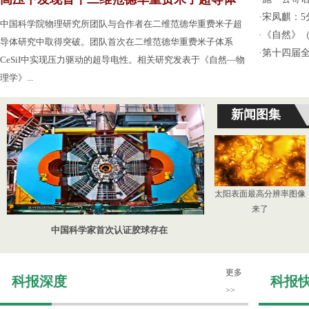
·
宋凤麒：
中国科学院物理研究所团队与合作者在二维范德华重费米子超
·
《自然》（
导体研究中取得突破。团队首次在二维范德华重费米子体系
·
第十四届
CeSiI中实现压力驱动的超导电性。相关研究发表于《自然—物
理学》...
新闻图集
太阳表面最高分辨率图像
来了
中国科学家首次认证胶球存在
更多
科报深度
科报
>>