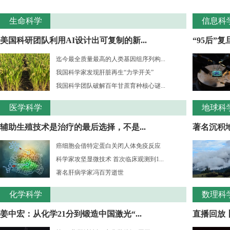
生命科学
信息科
美国科研团队利用AI设计出可复制的新...
“95后”
迄今最全质量最高的人类基因组序列构...
我国科学家发现肝脏再生“力学开关”
我国科学团队破解百年甘蔗育种核心谜...
医学科学
地球科
辅助生殖技术是治疗的最后选择，不是...
著名沉积
癌细胞会借特定蛋白关闭人体免疫反应
科学家攻坚显微技术 首次临床观测到1...
著名肝病学家冯百芳逝世
化学科学
数理科
姜中宏：从化学21分到锻造中国激光“...
直播回放丨