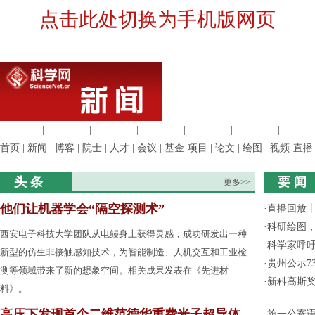
点击此处切换为手机版网页
生命科学
|
医学科学
|
化学科学
|
工程材料
|
信息科学
|
地球科学
|
数理科
首页
|
新闻
|
博客
|
院士
|
人才
|
会议
|
基金·项目
|
论文
|
绘图
|
视频·直播
头 条
要 闻
更多>>
他们让机器学会“隔空探测术”
·
直播回放
·
科研绘图，
西安电子科技大学团队从电鳗身上获得灵感，成功研发出一种
·
科学家呼
新型的仿生非接触感知技术，为智能制造、人机交互和工业检
·
贵州公示7
测等领域带来了新的想象空间。相关成果发表在《先进材
·
新科高斯奖
料》。
高压下发现首个二维范德华重费米子超导体
·
施一公寄