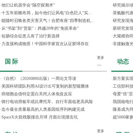
·
他们让机器学会“隔空探测术”
·
研究揭示
·
十五年前瞻布局，如今他们让风电“白色巨人”实...
·
茶氨酸代
·
能随时召唤各类灾害天气！合肥有座“四季制造机...
·
研究发现
·
从“书架”到“货架”：跨越20年的“免疫革命”
·
新研究发现
·
短肠综合征患儿有了治疗新选择
·
大规模协同
·
力直接构成物质！中国科学家首次认证胶球存在
·
非接触激光
更多
国 际
动态
>>
·
《自然》（20260806出版）一周论文导读
·
新方案实
·
美国科研团队利用AI设计出可复制的新型噬菌体
·
工信部科技
·
癌细胞会借特定蛋白关闭人体免疫反应
·
母爱“倍”
·
骑行电动滑板车或比摩托车、自行车面临更高风险
·
我国核电行
·
迄今最全质量最高的人类基因组序列构建完成
·
隆基成为
·
SpaceX火箭残骸撞击月球 月面出现撞击坑
·
超5000
更多