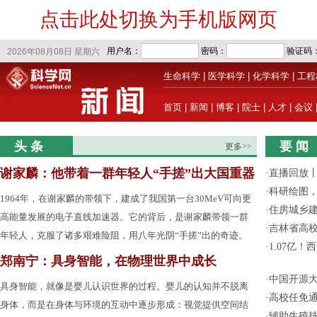
点击此处切换为手机版网页
生命科学
|
医学科学
|
化学科学
|
工程
首页
|
新闻
|
博客
|
院士
|
人才
|
会议
头 条
要 闻
更多>>
谢家麟：他带着一群年轻人“手搓”出大国重器
·
直播回放
·
科研绘图，
1964年，在谢家麟的带领下，建成了我国第一台30MeV可向更
·
住房城乡
高能量发展的电子直线加速器。它的背后，是谢家麟带领一群
·
吉林省高
年轻人，克服了诸多艰难险阻，用八年光阴“手搓”出的奇迹。
·
1.07亿
郑南宁：具身智能，在物理世界中成长
·
中国开源大
具身智能，就像是婴儿认识世界的过程。婴儿的认知并不脱离
·
高校任免通
身体，而是在身体与环境的互动中逐步形成：视觉提供空间结
·
辅助生殖