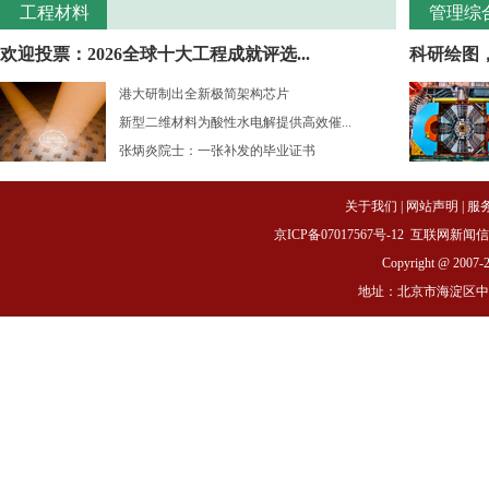
工程材料
管理综
欢迎投票：2026全球十大工程成就评选...
科研绘图
港大研制出全新极简架构芯片
新型二维材料为酸性水电解提供高效催...
张炳炎院士：一张补发的毕业证书
关于我们
|
网站声明
|
服
京ICP备07017567号-12
互联网新闻信息服务
Copyright @ 2007-
地址：北京市海淀区中关村