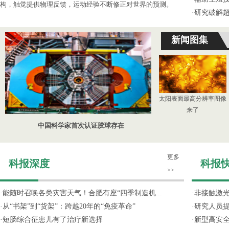
构，触觉提供物理反馈，运动经验不断修正对世界的预测。
·
研究破解超
新闻图集
太阳表面最高分辨率图像
来了
中国科学家首次认证胶球存在
更多
科报深度
科报
>>
·
能随时召唤各类灾害天气！合肥有座“四季制造机...
·
非接触激光
·
从“书架”到“货架”：跨越20年的“免疫革命”
·
研究人员提
·
短肠综合征患儿有了治疗新选择
·
新型高安全