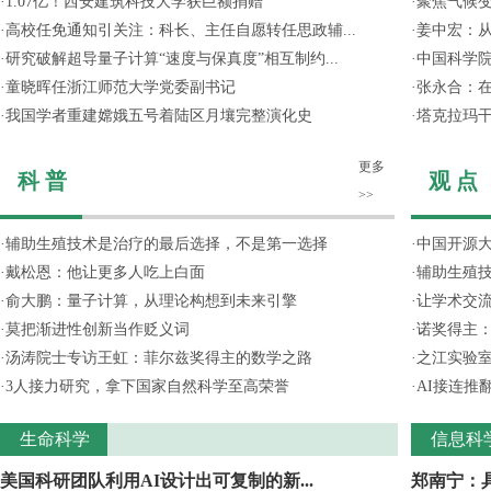
·
1.07亿！西安建筑科技大学获巨额捐赠
·
聚焦气候变
·
高校任免通知引关注：科长、主任自愿转任思政辅...
·
姜中宏：从
·
研究破解超导量子计算“速度与保真度”相互制约...
·
中国科学院
·
童晓晖任浙江师范大学党委副书记
·
张永合：在
·
我国学者重建嫦娥五号着陆区月壤完整演化史
·
塔克拉玛
更多
科 普
观 点
>>
·
辅助生殖技术是治疗的最后选择，不是第一选择
·
中国开源大
·
戴松恩：他让更多人吃上白面
·
辅助生殖
·
俞大鹏：量子计算，从理论构想到未来引擎
·
让学术交流
·
莫把渐进性创新当作贬义词
·
诺奖得主
·
汤涛院士专访王虹：菲尔兹奖得主的数学之路
·
之江实验
·
3人接力研究，拿下国家自然科学至高荣誉
·
AI接连推
生命科学
信息科
美国科研团队利用AI设计出可复制的新...
郑南宁：