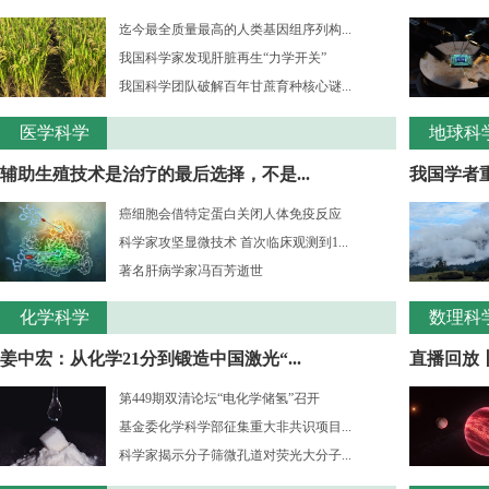
迄今最全质量最高的人类基因组序列构...
我国科学家发现肝脏再生“力学开关”
我国科学团队破解百年甘蔗育种核心谜...
医学科学
地球科
辅助生殖技术是治疗的最后选择，不是...
我国学者重
癌细胞会借特定蛋白关闭人体免疫反应
科学家攻坚显微技术 首次临床观测到1...
著名肝病学家冯百芳逝世
化学科学
数理科
姜中宏：从化学21分到锻造中国激光“...
直播回放丨
第449期双清论坛“电化学储氢”召开
基金委化学科学部征集重大非共识项目...
科学家揭示分子筛微孔道对荧光大分子...