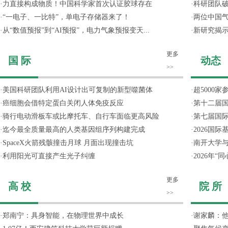
·
力直接构成物质！中国科学家首次认证胶球存在
·
科研团队破
·
“一电子、一比特”，单电子存储器来了！
·
两位中国气
·
从“数值预报”到“AI预报”，电力气象预报变天...
·
新研究揭
更多
国 际
动态
>>
·
美国科研团队利用AI设计出可复制的新型噬菌体
·
超5000
·
癌细胞会借特定蛋白关闭人体免疫反应
·
第十二届
·
骑行电动滑板车或比摩托车、自行车面临更高风险
·
第七届国
·
迄今最全质量最高的人类基因组序列构建完成
·
2026国
·
SpaceX火箭残骸撞击月球 月面出现撞击坑
·
南开大学
·
利用阳光可直接产生光子纠缠
·
2026年
更多
高 校
院 所
>>
·
郑南宁：具身智能，在物理世界中成长
·
谢家麟：他